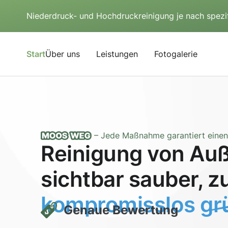
Niederdruck- und Hochdruckreinigung je nach spezi
Start
Über uns
Leistungen
Fotogalerie
– Jede Maßnahme garantiert einen 
Reinigung von Auß
sichtbar sauber, z
kompromisslos grü
Genaue Bewertung