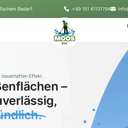
fischem Bedarf.
+49 151 61131794
inf
dauerhaften Effekt.
enflächen –
uverlässig,
ndlich.