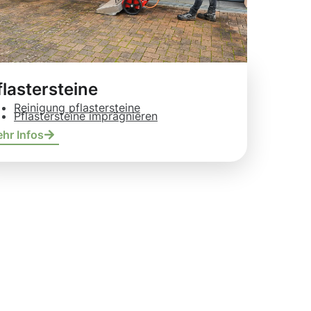
flastersteine
Reinigung pflastersteine
Pflastersteine imprägnieren
hr Infos