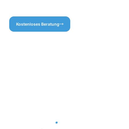
an.
sondern auch die Substanz
erhält.
Kostenloses Beratung
Vorteile
der
Hofreinigun
mit