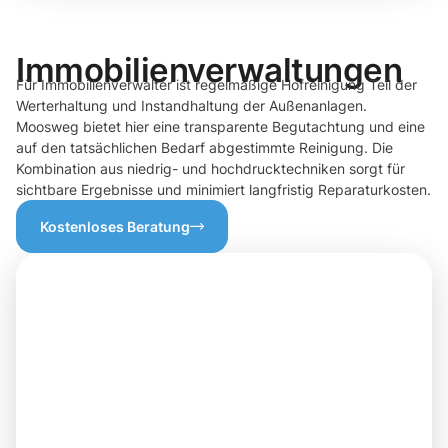
Immobilienverwaltungen
Für Immobilienverwalter ist regelmäßige Hofreinigung Teil der
Werterhaltung und Instandhaltung der Außenanlagen.
Moosweg bietet hier eine transparente Begutachtung und eine
auf den tatsächlichen Bedarf abgestimmte Reinigung. Die
Kombination aus niedrig- und hochdrucktechniken sorgt für
sichtbare Ergebnisse und minimiert langfristig Reparaturkosten.
Kostenloses Beratung