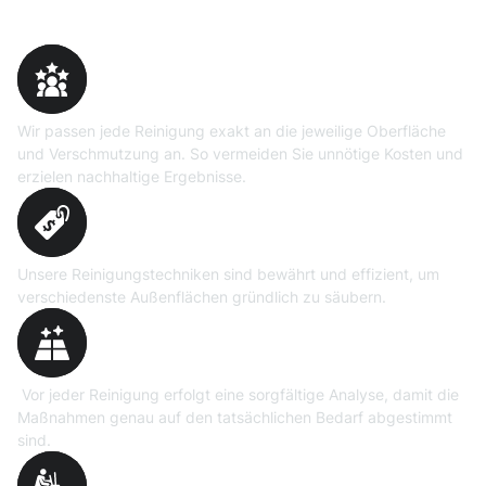
Warum Moosweg wählen
Maßgeschneiderte
Reinigungslösungen
Wir passen jede Reinigung exakt an die jeweilige Oberfläche
und Verschmutzung an. So vermeiden Sie unnötige Kosten und
erzielen nachhaltige Ergebnisse.
Erprobte Niedrig- und
Hochdruckverfahren
Unsere Reinigungstechniken sind bewährt und effizient, um
verschiedenste Außenflächen gründlich zu säubern.
Präzise Bedarfsermittlung
Vor jeder Reinigung erfolgt eine sorgfältige Analyse, damit die
Maßnahmen genau auf den tatsächlichen Bedarf abgestimmt
sind.
Professionelle Ausrüstung