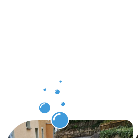
Ergebnisse
und
sichtbare
Effekte für
den
Kunden