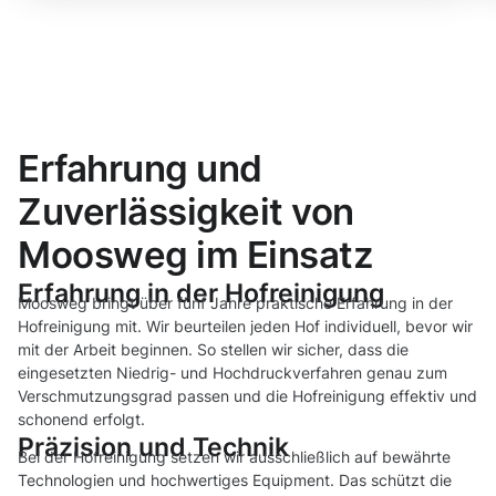
Erfahrung und
Zuverlässigkeit von
Moosweg im Einsatz
Erfahrung in der Hofreinigung
Moosweg bringt über fünf Jahre praktische Erfahrung in der
Hofreinigung mit. Wir beurteilen jeden Hof individuell, bevor wir
mit der Arbeit beginnen. So stellen wir sicher, dass die
eingesetzten Niedrig- und Hochdruckverfahren genau zum
Verschmutzungsgrad passen und die Hofreinigung effektiv und
schonend erfolgt.
Präzision und Technik
Bei der Hofreinigung setzen wir ausschließlich auf bewährte
Technologien und hochwertiges Equipment. Das schützt die