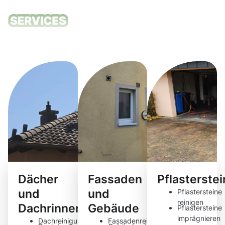
Unsere
Reinigungsdie
Dächer
Fassaden
Pflasterste
und
und
Pflastersteine
reinigen
Dachrinnen
Gebäude
Pflastersteine
imprägnieren
Dachreinigung
Fassadenreinigung