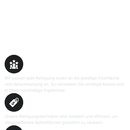
Warum Moosweg wählen
Maßgeschneiderte
Reinigungslösungen
Wir passen jede Reinigung exakt an die jeweilige Oberfläche
und Verschmutzung an. So vermeiden Sie unnötige Kosten und
erzielen nachhaltige Ergebnisse.
Erprobte Niedrig- und
Hochdruckverfahren
Unsere Reinigungstechniken sind bewährt und effizient, um
verschiedenste Außenflächen gründlich zu säubern.
Präzise Bedarfsermittlung