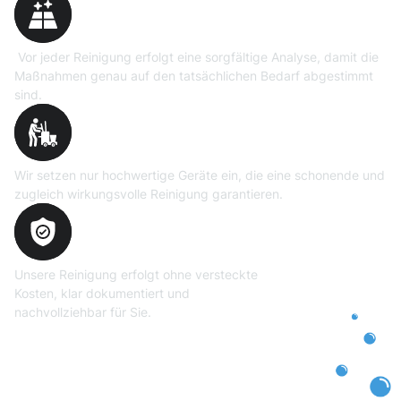
Vor jeder Reinigung erfolgt eine sorgfältige Analyse, damit die
Maßnahmen genau auf den tatsächlichen Bedarf abgestimmt
sind.
Professionelle Ausrüstung
Wir setzen nur hochwertige Geräte ein, die eine schonende und
zugleich wirkungsvolle Reinigung garantieren.
Transparente und faire
Abrechnung
Unsere Reinigung erfolgt ohne versteckte
Kosten, klar dokumentiert und
nachvollziehbar für Sie.