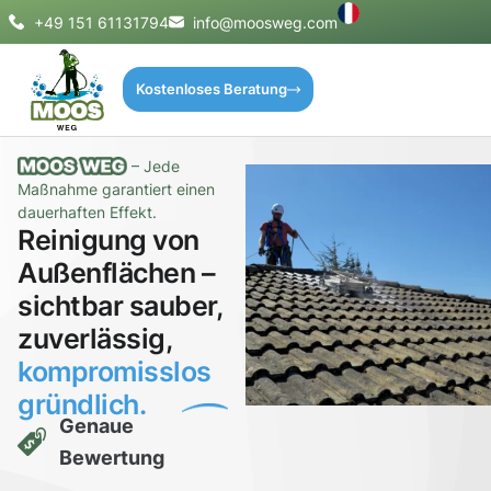
+49 151 61131794
info@moosweg.com
Kostenloses Beratung
– Jede
Maßnahme garantiert einen
dauerhaften Effekt.
Reinigung von
Außenflächen –
sichtbar sauber,
zuverlässig,
kompromisslos
gründlich.
Genaue
Bewertung