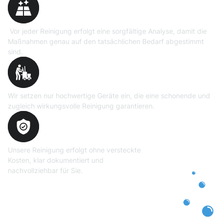
Vor jeder Reinigung erfolgt eine sorgfältige Analyse, damit die
Maßnahmen genau auf den tatsächlichen Bedarf abgestimmt
sind.
Professionelle Ausrüstung
Wir setzen nur hochwertige Geräte ein, die eine schonende und
zugleich wirkungsvolle Reinigung garantieren.
Transparente und faire
Abrechnung
Unsere Reinigung erfolgt ohne versteckte
Kosten, klar dokumentiert und
nachvollziehbar für Sie.