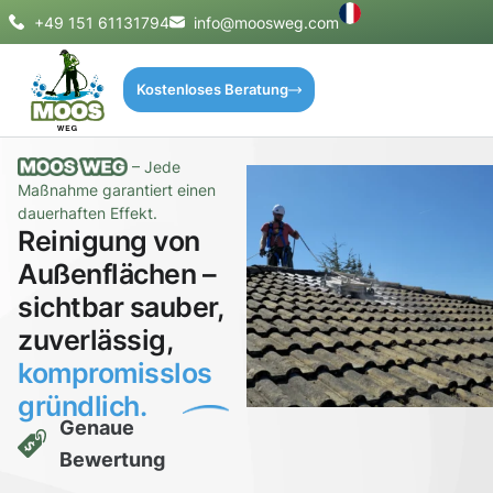
+49 151 61131794
info@moosweg.com
Kostenloses Beratung
– Jede
Maßnahme garantiert einen
dauerhaften Effekt.
Reinigung von
Außenflächen –
sichtbar sauber,
zuverlässig,
kompromisslos
gründlich.
Genaue
Bewertung