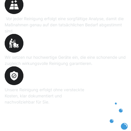
Vor jeder Reinigung erfolgt eine sorgfältige Analyse, damit die
Maßnahmen genau auf den tatsächlichen Bedarf abgestimmt
sind.
Professionelle Ausrüstung
Wir setzen nur hochwertige Geräte ein, die eine schonende und
zugleich wirkungsvolle Reinigung garantieren.
Transparente und faire
Abrechnung
Unsere Reinigung erfolgt ohne versteckte
Kosten, klar dokumentiert und
nachvollziehbar für Sie.