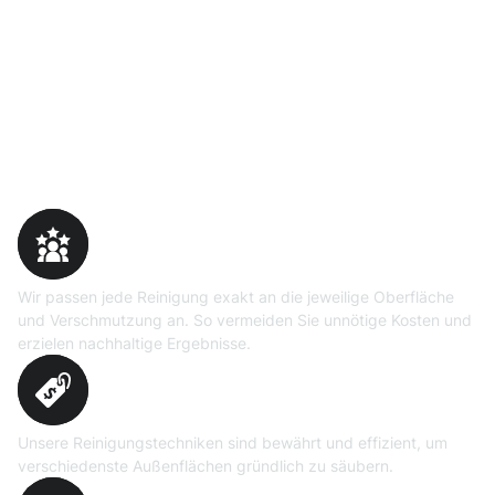
Warum Moosweg wählen
Maßgeschneiderte
Reinigungslösungen
Wir passen jede Reinigung exakt an die jeweilige Oberfläche
und Verschmutzung an. So vermeiden Sie unnötige Kosten und
erzielen nachhaltige Ergebnisse.
Erprobte Niedrig- und
Hochdruckverfahren
Unsere Reinigungstechniken sind bewährt und effizient, um
verschiedenste Außenflächen gründlich zu säubern.
Präzise Bedarfsermittlung