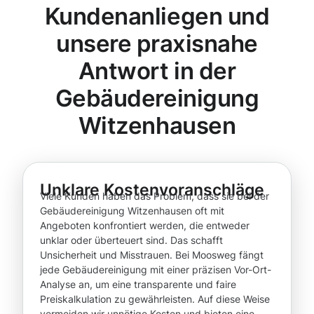
Kundenanliegen und
unsere praxisnahe
Antwort in der
Gebäudereinigung
Witzenhausen
Unklare Kostenvoranschläge
Viele Kunden haben das Problem, dass sie bei der
Gebäudereinigung Witzenhausen oft mit
Angeboten konfrontiert werden, die entweder
unklar oder überteuert sind. Das schafft
Unsicherheit und Misstrauen. Bei Moosweg fängt
jede Gebäudereinigung mit einer präzisen Vor-Ort-
Analyse an, um eine transparente und faire
Preiskalkulation zu gewährleisten. Auf diese Weise
vermeiden wir unnötige Kosten und bieten eine