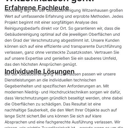
Erfahrene Fachleute
Moosweg legt bei der Gebäudereinigung Witzenhausen großen
Wert auf umfassende Erfahrung und erprobte Methoden. Jedes
Projekt beginnt mit einer sorgfältigen Analyse des
Reinigungsbedarfs direkt vor Ort. So garantieren wir, dass die
Gebäudereinigung optimal auf die jeweiligen Oberflächen und
den Grad der Verschmutzung abgestimmt ist. Unsere Kunden
können sich auf eine effiziente und transparente Durchführung
verlassen, ganz ohne versteckte Zusatzkosten. Vertrauen Sie
auf unsere Expertise und genießen Sie ein sauberes Umfeld,
das den höchsten Ansprüchen genügt.
Individuelle Lösungen
Bei der Gebäudereinigung Witzenhausen passen wir unsere
Dienstleistungen an die individuellen technischen
Gegebenheiten und spezifischen Anforderungen an. Mit
modernen Niedrig- und Hochdrucktechniken sorgen wir dafür,
dass Verschmutzungen gründlich beseitigt werden, ohne dabei
die Oberflächen zu schädigen. Das Resultat ist eine
nachhaltige Sauberkeit, die den Wert Ihrer Objekte auch auf
lange Sicht sichert.Bei uns können Sie sich auf klare
Absprachen und eine fachgerechte Ausführung verlassen. Wir
wissen, wie wichtig Zuverlässigkeit ist – gerade wenn es um die