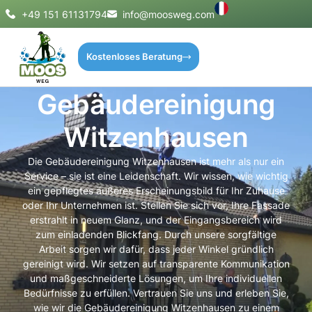
+49 151 61131794
info@moosweg.com
Kostenloses Beratung
Gebäudereinigung
Witzenhausen
Die Gebäudereinigung Witzenhausen ist mehr als nur ein
Service – sie ist eine Leidenschaft. Wir wissen, wie wichtig
ein gepflegtes äußeres Erscheinungsbild für Ihr Zuhause
oder Ihr Unternehmen ist. Stellen Sie sich vor, Ihre Fassade
erstrahlt in neuem Glanz, und der Eingangsbereich wird
zum einladenden Blickfang. Durch unsere sorgfältige
Arbeit sorgen wir dafür, dass jeder Winkel gründlich
gereinigt wird. Wir setzen auf transparente Kommunikation
und maßgeschneiderte Lösungen, um Ihre individuellen
Bedürfnisse zu erfüllen. Vertrauen Sie uns und erleben Sie,
wie wir die Gebäudereinigung Witzenhausen zu einem