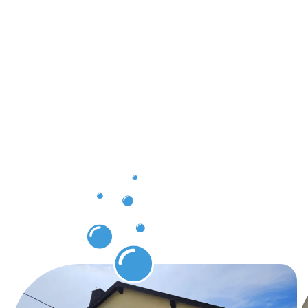
Ergebnisse
und klare
Vorteile
mit
unserer
Gebäuderei
Witzenhaus