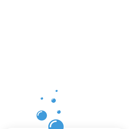
Vorteile
der
Gebäuderei
Witzenhaus
für Ihre
Flächen