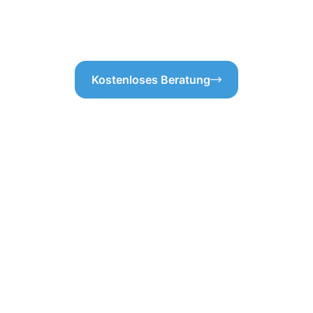
sorgen, dass die Dachrinnenre
bestens funktionieren!
Kostenloses Beratung
professionellen