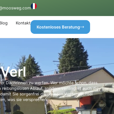
o@moosweg.com
Blog
Kontakt
Kostenloses Beratung
Verl
Ihrer Dachrinnen zu werfen. Wer möchte schon, dass
 reibungslosen Ablauf, sondern verlängert auch die
damit Sie sorgenfrei durch jeden Wetterwechsel
ten, was sie versprechen.