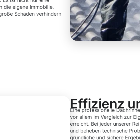
 Es ist nicht nur eine
in die eigene Immobilie.
 große Schäden verhindern
Effizienz u
Eine professionelle Dachrinne
vor allem im Vergleich zur Ei
erreicht. Bei jeder unserer R
und beheben technische Probl
gründliche und sichere Ergebn