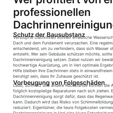
professionellen
Dachrinnenreinigung
Schutz der Bausubstanz
Verstopfte Dachrinnen können erhebliche Wassersc
Dach und dem Fundament verursachen. Eine regelmä
entscheidend, um zu verhindern, dass sich Wasser s
entsteht. Wer sein Gebäude schützen möchte, sollte 
Dachrinnenreinigung setzen. Dabei nutzen wir bew
hochwertige Ausrüstung, um in Verl optimale Ergebni
Hilfe bleiben Ihre Dachrinnen stets in einwandfreie
beruhigt sein, dass Ihr Zuhause geschützt ist.
Vorbeugung von Folgeschäden
Laub, Schmutz und andere Rückstände können die A
folglich kostspielige Reparaturen nach sich ziehen.
Dachrinnenreinigung sorgt dafür, dass das Regenwa
kann. Dadurch wird das Risiko von Schimmelbildung
reduziert. Eigentümer, die teure Folgekosten vermei