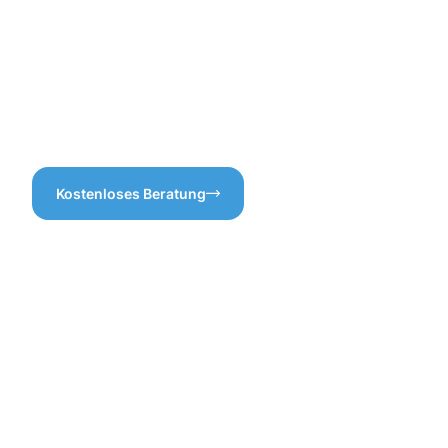
unsere Kunden von Vorteil
Riegelsberg bieten wir Ihnen
ist. Wer möchte schon für
eine Lösung, die nicht nur
etwas bezahlen, das nicht
effektiv ist, sondern auch
nötig ist?
nachhaltig wirkt. So können
Sie sicher sein, dass Ihre
Räumlichkeiten in bestem
Licht erscheinen.
Kostenloses Beratung
Vorteile
der