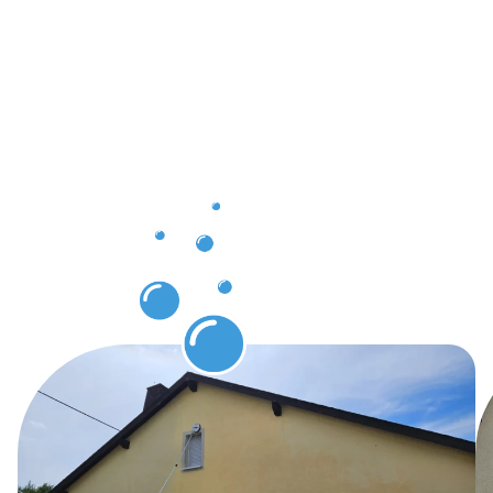
und
Vorteile
der
Gebäuderei
Riegelsberg
für unsere
Kunden