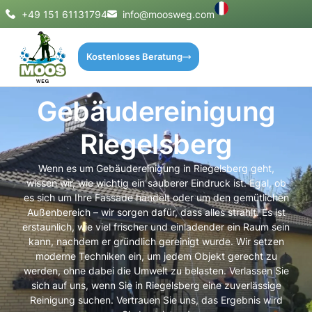
+49 151 61131794
info@moosweg.com
Kostenloses Beratung
Gebäudereinigung
Riegelsberg
Wenn es um Gebäudereinigung in Riegelsberg geht,
wissen wir, wie wichtig ein sauberer Eindruck ist. Egal, ob
es sich um Ihre Fassade handelt oder um den gemütlichen
Außenbereich – wir sorgen dafür, dass alles strahlt. Es ist
erstaunlich, wie viel frischer und einladender ein Raum sein
kann, nachdem er gründlich gereinigt wurde. Wir setzen
moderne Techniken ein, um jedem Objekt gerecht zu
werden, ohne dabei die Umwelt zu belasten. Verlassen Sie
sich auf uns, wenn Sie in Riegelsberg eine zuverlässige
Reinigung suchen. Vertrauen Sie uns, das Ergebnis wird