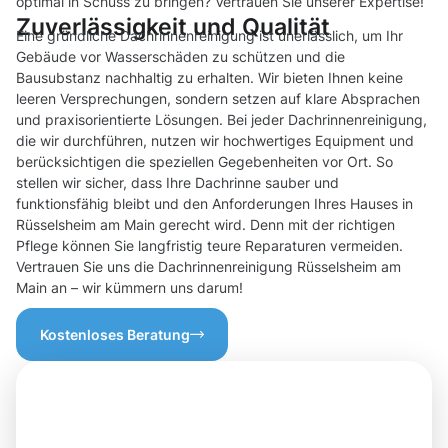
optimal in Schuss zu bringen? Vertrauen Sie unserer Expertise!
Zuverlässigkeit und Qualität
Eine gründliche Dachrinnenreinigung ist unerlässlich, um Ihr
Gebäude vor Wasserschäden zu schützen und die
Bausubstanz nachhaltig zu erhalten. Wir bieten Ihnen keine
leeren Versprechungen, sondern setzen auf klare Absprachen
und praxisorientierte Lösungen. Bei jeder Dachrinnenreinigung,
die wir durchführen, nutzen wir hochwertiges Equipment und
berücksichtigen die speziellen Gegebenheiten vor Ort. So
stellen wir sicher, dass Ihre Dachrinne sauber und
funktionsfähig bleibt und den Anforderungen Ihres Hauses in
Rüsselsheim am Main gerecht wird. Denn mit der richtigen
Pflege können Sie langfristig teure Reparaturen vermeiden.
Vertrauen Sie uns die Dachrinnenreinigung Rüsselsheim am
Main an – wir kümmern uns darum!
Kostenloses Beratung