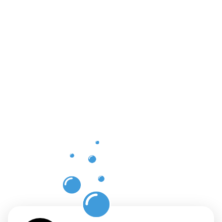
Vorteile
einer
professione
Dachrinnenr
in
Rüsselshei
am Main