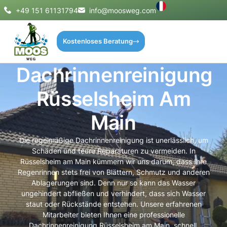
+49 151 61131794
info@moosweg.com
Kostenloses Beratung
Dachrinnenreinigung
Rüsselsheim Am
Main
Die regelmäßige Dachrinnenreinigung ist unerlässlich, um
Schäden und teure Reparaturen zu vermeiden. In
Rüsselsheim am Main kümmern wir uns darum, dass Ihre
Regenrinnen stets frei von Blättern, Schmutz und anderen
Ablagerungen sind. Denn nur so kann das Wasser
ungehindert abfließen und verhindert, dass sich Wasser
staut oder Rückstände entstehen. Unsere erfahrenen
Mitarbeiter bieten Ihnen eine professionelle
Dachrinnenreinigung Rüsselsheim am Main, schnell,