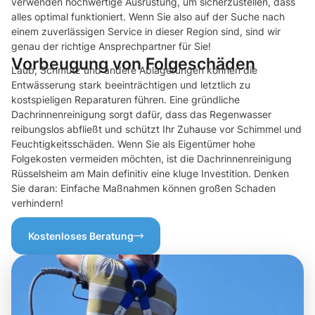
verwenden hochwertige Ausrüstung, um sicherzustellen, dass
alles optimal funktioniert. Wenn Sie also auf der Suche nach
einem zuverlässigen Service in dieser Region sind, sind wir
genau der richtige Ansprechpartner für Sie!
Vorbeugung von Folgeschäden
Laub, Schmutz und andere Ablagerungen können die
Entwässerung stark beeinträchtigen und letztlich zu
kostspieligen Reparaturen führen. Eine gründliche
Dachrinnenreinigung sorgt dafür, dass das Regenwasser
reibungslos abfließt und schützt Ihr Zuhause vor Schimmel und
Feuchtigkeitsschäden. Wenn Sie als Eigentümer hohe
Folgekosten vermeiden möchten, ist die Dachrinnenreinigung
Rüsselsheim am Main definitiv eine kluge Investition. Denken
Sie daran: Einfache Maßnahmen können großen Schaden
verhindern!
Kostenloses Beratung