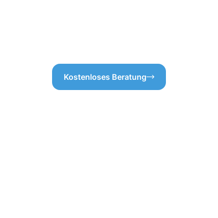
einigung Donauwörth
sie auch langfristig schützt.
ssige Arbeiten und unnötige
Gebäudereinigung Donauwörth 
verlassen. Wir gehen stets au
und garantieren höchste Zufri
Kostenloses Beratung