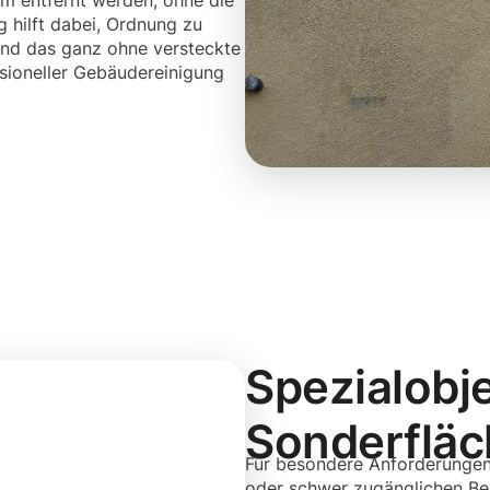
m entfernt werden, ohne die
 hilft dabei, Ordnung zu
 und das ganz ohne versteckte
sioneller Gebäudereinigung
Spezialobj
Sonderflä
Für besondere Anforderunge
oder schwer zugänglichen Ber