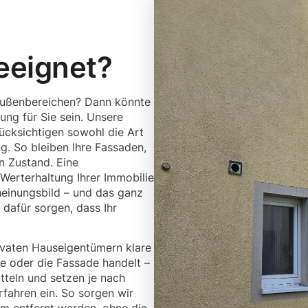
eeignet?
 Außenbereichen? Dann könnte
ng für Sie sein. Unsere
cksichtigen sowohl die Art
g. So bleiben Ihre Fassaden,
n Zustand. Eine
 Werterhaltung Ihrer Immobilie
heinungsbild – und das ganz
dafür sorgen, dass Ihr
vaten Hauseigentümern klare
sse oder die Fassade handelt –
teln und setzen je nach
fahren ein. So sorgen wir