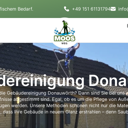
fischem Bedarf.
+49 151 61131794
inf
ereinigung Don
 die Gebäudereinigung Donauwörth? Dann sind Sie bei uns g
rfnisse abgestimmt sind. Egal, ob es um die Pflege von Au
zeugen werden. Unsere Methoden schonen nicht nur die Mater
 dass Ihre Gebäude in neuem Glanz erstrahlen – denn Sauber