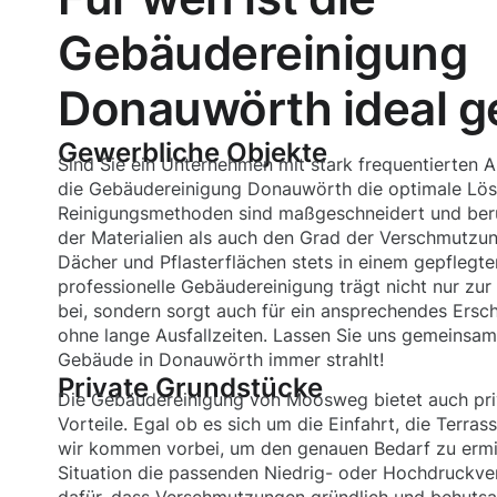
Gebäudereinigung
Donauwörth ideal g
Gewerbliche Objekte
Sind Sie ein Unternehmen mit stark frequentierten
die Gebäudereinigung Donauwörth die optimale Lösu
Reinigungsmethoden sind maßgeschneidert und berü
der Materialien als auch den Grad der Verschmutzun
Dächer und Pflasterflächen stets in einem gepflegte
professionelle Gebäudereinigung trägt nicht nur zur
bei, sondern sorgt auch für ein ansprechendes Ersc
ohne lange Ausfallzeiten. Lassen Sie uns gemeinsam 
Gebäude in Donauwörth immer strahlt!
Private Grundstücke
Die Gebäudereinigung von Moosweg bietet auch pri
Vorteile. Egal ob es sich um die Einfahrt, die Terra
wir kommen vorbei, um den genauen Bedarf zu ermit
Situation die passenden Niedrig- oder Hochdruckver