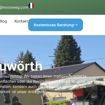
o@moosweg.com
Blog
Kontakt
Kostenloses Beratung
auwörth
enau richtig! Wir bieten Ihnen maßgeschneiderte
ßenflächen oder die Reinigung von Fassaden geht, wir
ialien, sondern auch die Umwelt. Lassen Sie uns
keit ist unser Anliegen!