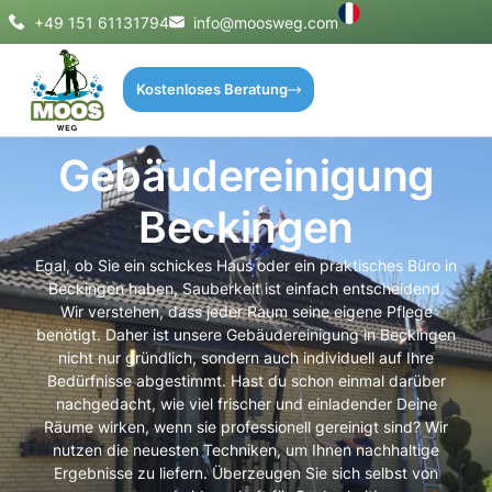
+49 151 61131794
info@moosweg.com
Kostenloses Beratung
Gebäudereinigung
Beckingen
Egal, ob Sie ein schickes Haus oder ein praktisches Büro in
Beckingen haben, Sauberkeit ist einfach entscheidend.
Wir verstehen, dass jeder Raum seine eigene Pflege
benötigt. Daher ist unsere Gebäudereinigung in Beckingen
nicht nur gründlich, sondern auch individuell auf Ihre
Bedürfnisse abgestimmt. Hast du schon einmal darüber
nachgedacht, wie viel frischer und einladender Deine
Räume wirken, wenn sie professionell gereinigt sind? Wir
nutzen die neuesten Techniken, um Ihnen nachhaltige
Ergebnisse zu liefern. Überzeugen Sie sich selbst von