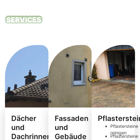
Unsere
Reinigungsdie
Dächer
Fassaden
Pflasterste
und
und
Pflastersteine
reinigen
Dachrinnen
Gebäude
Pflastersteine