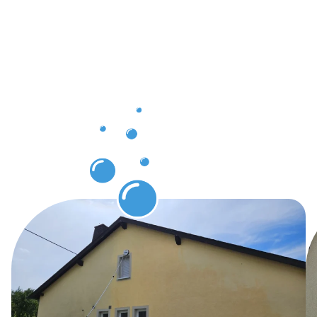
Vorteile
mit der
Gebäuderei
Beckingen
für unsere
Kunden!