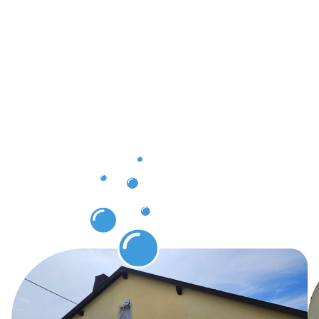
die für
unsere
Kunden in
Baden-
Baden
sichtbar
sind