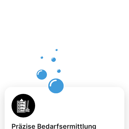
der
Gebäuderei
in Baden-
Baden für
Ihre
Flächen
Präzise Bedarfsermittlung