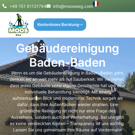
+49 151 61131794
info@moosweg.com
Kostenloses Beratung
Gebäudereinigung
Baden-Baden
Wenn es um die Gebäudereinigung in Baden-Baden geht,
denken wir an weit mehr als nur Sauberkeit. Wir verstehen,
dass jedes Gebäude seine eigene Geschichte hat und eine
individuelle Behandlung benötigt. Mit einem
aufmerksamen Blick und modernster Technik sorgen wir
dafür, dass Ihre Außenflächen wieder strahlen. Eine
gründliche Reinigung ist nicht nur eine Frage des
Aussehens, sondern auch der Werterhaltung. Bei uns gibt
es keine versteckten Kosten – Transparenz ist uns wichtig.
Lassen Sie uns gemeinsam Ihre Räume auf Vordermann