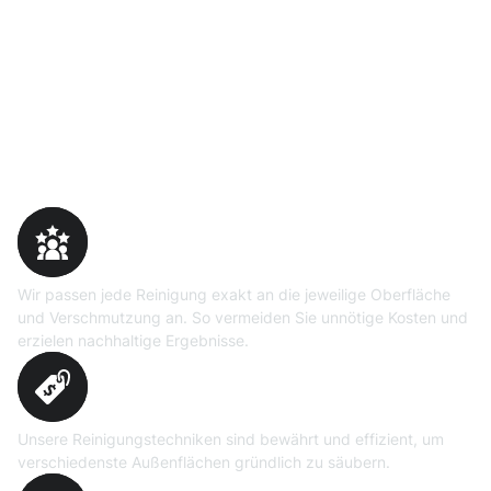
Warum Moosweg wählen
Maßgeschneiderte
Reinigungslösungen
Wir passen jede Reinigung exakt an die jeweilige Oberfläche
und Verschmutzung an. So vermeiden Sie unnötige Kosten und
erzielen nachhaltige Ergebnisse.
Erprobte Niedrig- und
Hochdruckverfahren
Unsere Reinigungstechniken sind bewährt und effizient, um
verschiedenste Außenflächen gründlich zu säubern.
Präzise Bedarfsermittlung