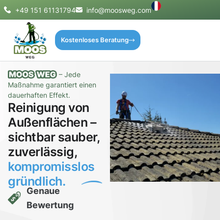
+49 151 61131794
info@moosweg.com
Kostenloses Beratung
– Jede
Maßnahme garantiert einen
dauerhaften Effekt.
Reinigung von
Außenflächen –
sichtbar sauber,
zuverlässig,
kompromisslos
gründlich.
Genaue
Bewertung