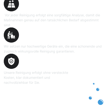
Vor jeder Reinigung erfolgt eine sorgfältige Analyse, damit die
Maßnahmen genau auf den tatsächlichen Bedarf abgestimmt
sind.
Professionelle Ausrüstung
Wir setzen nur hochwertige Geräte ein, die eine schonende und
zugleich wirkungsvolle Reinigung garantieren.
Transparente und faire
Abrechnung
Unsere Reinigung erfolgt ohne versteckte
Kosten, klar dokumentiert und
nachvollziehbar für Sie.