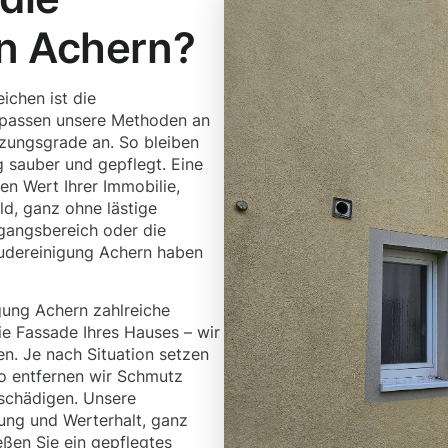
n Achern?
ichen ist die
 passen unsere Methoden an
tzungsgrade an. So bleiben
g sauber und gepflegt. Eine
en Wert Ihrer Immobilie,
d, ganz ohne lästige
gangsbereich oder die
udereinigung Achern haben
gung Achern zahlreiche
die Fassade Ihres Hauses – wir
n. Je nach Situation setzen
So entfernen wir Schmutz
 schädigen. Unsere
ung und Werterhalt, ganz
eßen Sie ein gepflegtes