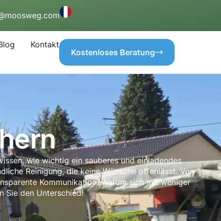
o@moosweg.com
Blog
Kontakt
Kostenloses Beratung
hern
wissen, wie wichtig ein sauberes und einladendes
ndliche Reinigung, die keine Wünsche offenlässt. Von
ransparente Kommunikation. Warum sich mit weniger
n Sie den Unterschied!