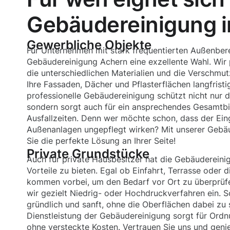
Gebäudereinigung i
Gewerbliche Objekte
Für Unternehmen mit stark frequentierten Außenbere
Gebäudereinigung Achern eine exzellente Wahl. Wir
die unterschiedlichen Materialien und die Verschmu
Ihre Fassaden, Dächer und Pflasterflächen langfristi
professionelle Gebäudereinigung schützt nicht nur d
sondern sorgt auch für ein ansprechendes Gesamtbil
Ausfallzeiten. Denn wer möchte schon, dass der Ein
Außenanlagen ungepflegt wirken? Mit unserer Gebä
Sie die perfekte Lösung an Ihrer Seite!
Private Grundstücke
Auch für private Hausbesitzer hat die Gebäudereini
Vorteile zu bieten. Egal ob Einfahrt, Terrasse oder 
kommen vorbei, um den Bedarf vor Ort zu überprüfe
wir gezielt Niedrig- oder Hochdruckverfahren ein. 
gründlich und sanft, ohne die Oberflächen dabei zu
Dienstleistung der Gebäudereinigung sorgt für Ordn
ohne versteckte Kosten. Vertrauen Sie uns und geni