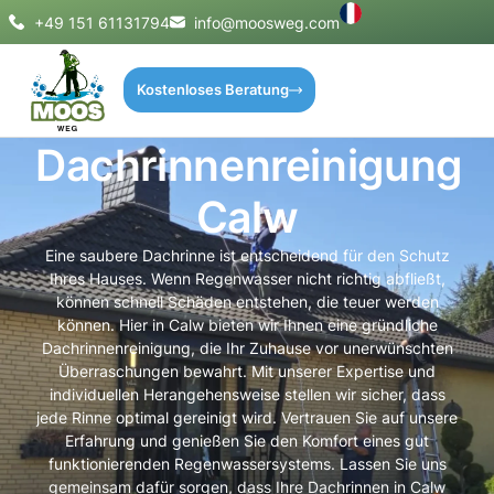
+49 151 61131794
info@moosweg.com
Kostenloses Beratung
Dachrinnenreinigung
Calw
Eine saubere Dachrinne ist entscheidend für den Schutz
Ihres Hauses. Wenn Regenwasser nicht richtig abfließt,
können schnell Schäden entstehen, die teuer werden
können. Hier in Calw bieten wir Ihnen eine gründliche
Dachrinnenreinigung, die Ihr Zuhause vor unerwünschten
Überraschungen bewahrt. Mit unserer Expertise und
individuellen Herangehensweise stellen wir sicher, dass
jede Rinne optimal gereinigt wird. Vertrauen Sie auf unsere
Erfahrung und genießen Sie den Komfort eines gut
funktionierenden Regenwassersystems. Lassen Sie uns
gemeinsam dafür sorgen, dass Ihre Dachrinnen in Calw