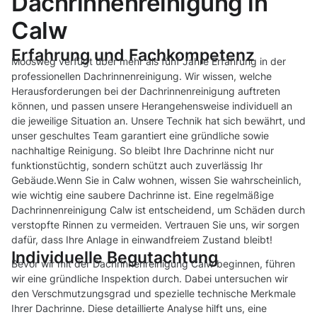
Dachrinnenreinigung in
Calw
Erfahrung und Fachkompetenz
Moosweg verfügt über mehr als fünf Jahre Erfahrung in der
professionellen Dachrinnenreinigung. Wir wissen, welche
Herausforderungen bei der Dachrinnenreinigung auftreten
können, und passen unsere Herangehensweise individuell an
die jeweilige Situation an. Unsere Technik hat sich bewährt, und
unser geschultes Team garantiert eine gründliche sowie
nachhaltige Reinigung. So bleibt Ihre Dachrinne nicht nur
funktionstüchtig, sondern schützt auch zuverlässig Ihr
Gebäude.Wenn Sie in Calw wohnen, wissen Sie wahrscheinlich,
wie wichtig eine saubere Dachrinne ist. Eine regelmäßige
Dachrinnenreinigung Calw ist entscheidend, um Schäden durch
verstopfte Rinnen zu vermeiden. Vertrauen Sie uns, wir sorgen
dafür, dass Ihre Anlage in einwandfreiem Zustand bleibt!
Individuelle Begutachtung
Bevor wir mit der Dachrinnenreinigung Calw beginnen, führen
wir eine gründliche Inspektion durch. Dabei untersuchen wir
den Verschmutzungsgrad und spezielle technische Merkmale
Ihrer Dachrinne. Diese detaillierte Analyse hilft uns, eine