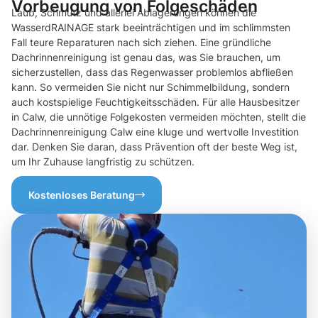
Vorbeugung von Folgeschäden
Laub, Schmutz und allerlei Ablagerungen können die
WasserdRAINAGE stark beeinträchtigen und im schlimmsten
Fall teure Reparaturen nach sich ziehen. Eine gründliche
Dachrinnenreinigung ist genau das, was Sie brauchen, um
sicherzustellen, dass das Regenwasser problemlos abfließen
kann. So vermeiden Sie nicht nur Schimmelbildung, sondern
auch kostspielige Feuchtigkeitsschäden. Für alle Hausbesitzer
in Calw, die unnötige Folgekosten vermeiden möchten, stellt die
Dachrinnenreinigung Calw eine kluge und wertvolle Investition
dar. Denken Sie daran, dass Prävention oft der beste Weg ist,
um Ihr Zuhause langfristig zu schützen.
Kostenloses Beratung