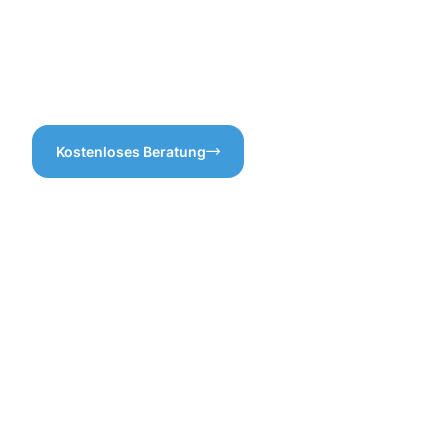
Zufriedenheit liegen uns am
wissen, was auf Sie
Herzen – profitieren Sie von
zukommt.
unseren professionellen
Dienstleistungen der
Dachrinnenreinigung in Calw!
Kostenloses Beratung
Vorteile
einer
professione