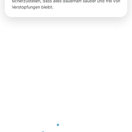
sicherzustellen, dass alles dauerhaft sauber und frei von
Verstopfungen bleibt.
Ergebnisse,
die Sie
nach der
Dachrinnenr
in Calw