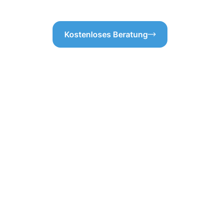
Kostenloses Beratung
professionellen
igung in Wadersl