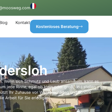
o@moosweg.com
Blog
Kontakt
Kostenloses Beratung
dersloh
nn. Wenn sich Schmutz und Laub ansammeln, kann es
 jede Rinne, egal ob klein oder groß, und stellen
schützt Ihr Zuhause vor Wasserschäden und schont
e Arbeit für Sie erledigen!