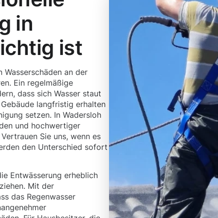
g in
chtig ist
en Wasserschäden an der
en. Ein regelmäßige
dern, dass sich Wasser staut
Gebäude langfristig erhalten
inigung setzen. In Wadersloh
oden und hochwertiger
 Vertrauen Sie uns, wenn es
erden den Unterschied sofort
ie Entwässerung erheblich
ziehen. Mit der
dass das Regenwasser
 unangenehmer