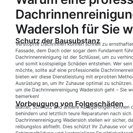
Dachrinnenreinigun
Wadersloh für Sie wi
Schutz der Bausubstanz
Verstopfte Dachrinnen können schnell zu ernsthaft
Fassade, dem Dach oder sogar dem Fundament führ
Dachrinnenreinigung ist der Schlüssel, um zu verhin
und somit kostspielige Schäden entstehen. Wer sein 
möchte, sollte auf eine professionelle Dachrinnenre
bieten wir diese Dienstleistung mit erprobten Meth
Ausrüstung an, um Ihr Zuhause optimal zu schützen.
um die Dachrinnenreinigung Wadersloh geht – Sie w
bemerken!
Vorbeugung von Folgeschäden
Blätter, Schmutz und andere Ablagerungen können d
behindern und letztlich teure Reparaturen nach sich 
Dachrinnenreinigung Wadersloh stellen wir sicher, 
reibungslos abfließt. Dies schützt Ihr Zuhause vor