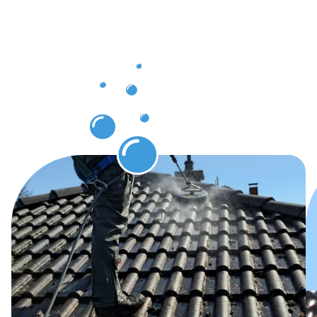
nach der
Dachrinnenr
in
Metzingen
erwarten