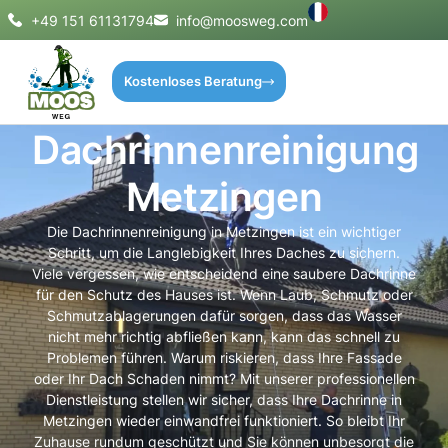
+49 151 61131794
info@moosweg.com
Kostenloses Beratung
Dachrinnenreinigung
Metzingen
Die Dachrinnenreinigung in Metzingen ist ein wichtiger
Schritt, um die Langlebigkeit Ihres Daches zu sichern.
Viele vergessen, wie entscheidend eine saubere Dachrinne
für den Schutz des Hauses ist. Wenn Laub, Schmutz oder
Schmutzablagerungen dafür sorgen, dass das Wasser
nicht mehr richtig abfließen kann, kann das schnell zu
Problemen führen. Warum riskieren, dass Ihre Fassade
oder Ihr Dach Schaden nimmt? Mit unserer professionellen
Dienstleistung stellen wir sicher, dass Ihre Dachrinne in
Metzingen wieder einwandfrei funktioniert. So bleibt Ihr
Zuhause rundum geschützt und Sie können unbesorgt die