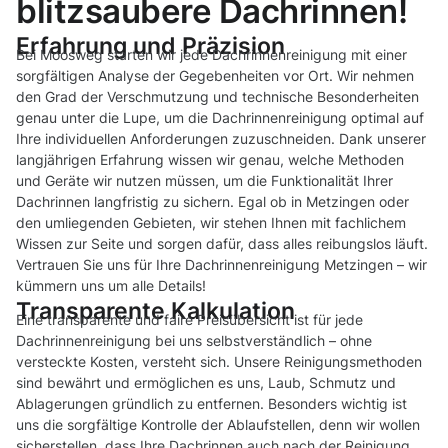
blitzsaubere Dachrinnen!
Erfahrung und Präzision
Bei Moosweg starten wir jede Dachrinnenreinigung mit einer
sorgfältigen Analyse der Gegebenheiten vor Ort. Wir nehmen
den Grad der Verschmutzung und technische Besonderheiten
genau unter die Lupe, um die Dachrinnenreinigung optimal auf
Ihre individuellen Anforderungen zuzuschneiden. Dank unserer
langjährigen Erfahrung wissen wir genau, welche Methoden
und Geräte wir nutzen müssen, um die Funktionalität Ihrer
Dachrinnen langfristig zu sichern. Egal ob in Metzingen oder
den umliegenden Gebieten, wir stehen Ihnen mit fachlichem
Wissen zur Seite und sorgen dafür, dass alles reibungslos läuft.
Vertrauen Sie uns für Ihre Dachrinnenreinigung Metzingen – wir
kümmern uns um alle Details!
Transparente Kalkulation
Eine transparente und faire Preisübersicht ist für jede
Dachrinnenreinigung bei uns selbstverständlich – ohne
versteckte Kosten, versteht sich. Unsere Reinigungsmethoden
sind bewährt und ermöglichen es uns, Laub, Schmutz und
Ablagerungen gründlich zu entfernen. Besonders wichtig ist
uns die sorgfältige Kontrolle der Ablaufstellen, denn wir wollen
sicherstellen, dass Ihre Dachrinnen auch nach der Reinigung