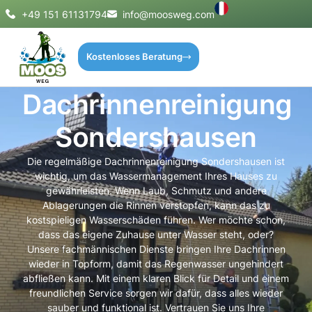
+49 151 61131794
info@moosweg.com
Kostenloses Beratung
Dachrinnenreinigung
Sondershausen
Die regelmäßige Dachrinnenreinigung Sondershausen ist
wichtig, um das Wassermanagement Ihres Hauses zu
gewährleisten. Wenn Laub, Schmutz und andere
Ablagerungen die Rinnen verstopfen, kann das zu
kostspieligen Wasserschäden führen. Wer möchte schon,
dass das eigene Zuhause unter Wasser steht, oder?
Unsere fachmännischen Dienste bringen Ihre Dachrinnen
wieder in Topform, damit das Regenwasser ungehindert
abfließen kann. Mit einem klaren Blick für Detail und einem
freundlichen Service sorgen wir dafür, dass alles wieder
sauber und funktional ist. Vertrauen Sie uns Ihre