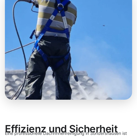
Effizienz und Sicherheit
Eine professionelle Dachrinnenreinigung in Sondershausen ist