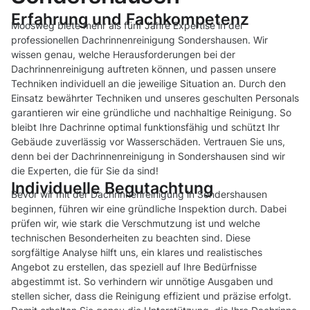
Erfahrung und Fachkompetenz
Moosweg biete mehr als fünf Jahre Expertise in der
professionellen Dachrinnenreinigung Sondershausen. Wir
wissen genau, welche Herausforderungen bei der
Dachrinnenreinigung auftreten können, und passen unsere
Techniken individuell an die jeweilige Situation an. Durch den
Einsatz bewährter Techniken und unseres geschulten Personals
garantieren wir eine gründliche und nachhaltige Reinigung. So
bleibt Ihre Dachrinne optimal funktionsfähig und schützt Ihr
Gebäude zuverlässig vor Wasserschäden. Vertrauen Sie uns,
denn bei der Dachrinnenreinigung in Sondershausen sind wir
die Experten, die für Sie da sind!
Individuelle Begutachtung
Bevor wir mit der Dachrinnenreinigung in Sondershausen
beginnen, führen wir eine gründliche Inspektion durch. Dabei
prüfen wir, wie stark die Verschmutzung ist und welche
technischen Besonderheiten zu beachten sind. Diese
sorgfältige Analyse hilft uns, ein klares und realistisches
Angebot zu erstellen, das speziell auf Ihre Bedürfnisse
abgestimmt ist. So verhindern wir unnötige Ausgaben und
stellen sicher, dass die Reinigung effizient und präzise erfolgt.