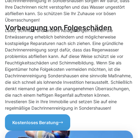
Dachrinnenreinigung in Sondershausen sorgen wir dafür, dass
Ihre Dachrinnen nicht verstopfen und das Wasser ungestört
abfließen kann. So schützen Sie Ihr Zuhause vor bösen
Überraschungen!
Vorbeugung von Folgeschäden
Laub, Schmutz und andere Ablagerungen können die
Entwässerung erheblich behindern und möglicherweise
kostspielige Reparaturen nach sich ziehen. Eine gründliche
Dachrinnenreinigung sorgt dafür, dass das Regenwasser
problemlos abfließen kann. Auf diese Weise schützt sie vor
Feuchtigkeitsschäden und Schimmelbildung. Wenn Sie als
Eigentümer hohe Folgekosten vermeiden möchten, ist die
Dachrinnenreinigung Sondershausen eine sinnvolle Maßnahme,
die sich schnell als lohnende Investition herausstellt. Schließlich
denkt niemand gerne an die unangenehmen Überraschungen,
die nach einem heftigen Regenfall auftreten können.
Investieren Sie in Ihre Immobilie und setzen Sie auf eine
regelmäßige Dachrinnenreinigung in Sondershausen!
Kostenloses Beratung