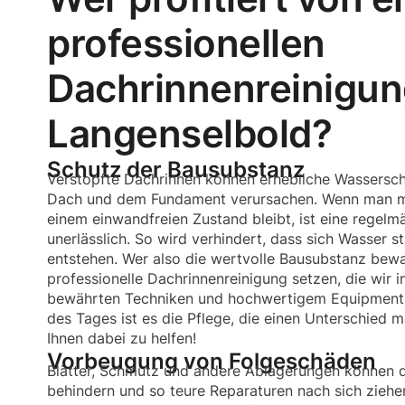
professionellen
Dachrinnenreinigun
Langenselbold?
Schutz der Bausubstanz
Verstopfte Dachrinnen können erhebliche Wassersc
Dach und dem Fundament verursachen. Wenn man m
einem einwandfreien Zustand bleibt, ist eine regel
unerlässlich. So wird verhindert, dass sich Wasser s
entstehen. Wer also die wertvolle Bausubstanz bewahr
professionelle Dachrinnenreinigung setzen, die wir 
bewährten Techniken und hochwertigem Equipment
des Tages ist es die Pflege, die einen Unterschied m
Ihnen dabei zu helfen!
Vorbeugung von Folgeschäden
Blätter, Schmutz und andere Ablagerungen können d
behindern und so teure Reparaturen nach sich ziehen