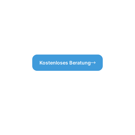
einigung Langenselbold, ohne
Abflussstellen auf ihre Funkti
. So können Sie sicher sein,
Dachrinne nicht nur sauber, s
Sie an einer umfassenden Dach
können Sie sich auf unsere F
bis sich das Wasser staut od
der Schlüssel dazu, Ihre Dach
Kostenloses Beratung