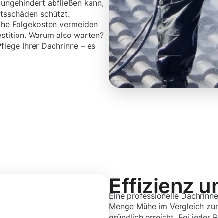
ungehindert abfließen kann,
tsschäden schützt.
hohe Folgekosten vermeiden
estition. Warum also warten?
Pflege Ihrer Dachrinne – es
Effizienz u
Eine professionelle Dachrinne
Menge Mühe im Vergleich zur 
gründlich erreicht. Bei jeder