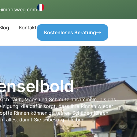
o@moosweg.com
Blog
Kontakt
Kostenloses Beratung
enselbold
ll sich Laub, Moos und Schmutz ansammeln, bis das
inigung, die dafür sorgt, dass Ihre Rinnen wieder
rstopfte Rinnen können zu teuren Schäden führen.
 alles, damit Sie unbesorgt bleiben!