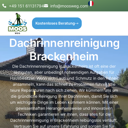
+49 151 61131794
info@moosweg.com
Kostenloses Beratung
Dachrinnenreinigung
Brackenheim
Die Dachrinnenreinigung in Brackenheim ist oft eine der
lästigsten, aber unbedingt notwendigen Aufgaben für
Hausbesitzer. Wenn sich Laub und Schmutz in den Rinnen
ansammeln, kann das schnell zu Problemen führen, die
teure Reparaturen nach sich ziehen. Wir kümmern uns um
die gründliche Reinigung Ihrer Dachrinnen, damit Sie sich
um wichtigere Dinge im Leben kümmern können. Mit einer
gewissenhaften Herangehensweise und innovativen
Techniken garantieren wir Ihnen, dass alles für die
Dachrinnenreinigung in Brackenheim reibungslos verläuft.
Vertrauen Sie auf unsere Erfahrung und sorgen Sie für