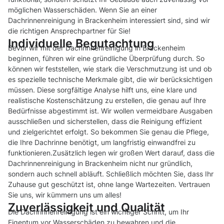
möglichen Wasserschäden. Wenn Sie an einer
Dachrinnenreinigung in Brackenheim interessiert sind, sind wir
die richtigen Ansprechpartner für Sie!
Individuelle Begutachtung
Bevor wir mit der Dachrinnenreinigung in Brackenheim
beginnen, führen wir eine gründliche Überprüfung durch. So
können wir feststellen, wie stark die Verschmutzung ist und ob
es spezielle technische Merkmale gibt, die wir berücksichtigen
müssen. Diese sorgfältige Analyse hilft uns, eine klare und
realistische Kostenschätzung zu erstellen, die genau auf Ihre
Bedürfnisse abgestimmt ist. Wir wollen vermeidbare Ausgaben
ausschließen und sicherstellen, dass die Reinigung effizient
und zielgerichtet erfolgt. So bekommen Sie genau die Pflege,
die Ihre Dachrinne benötigt, um langfristig einwandfrei zu
funktionieren.Zusätzlich legen wir großen Wert darauf, dass die
Dachrinnenreinigung in Brackenheim nicht nur gründlich,
sondern auch schnell abläuft. Schließlich möchten Sie, dass Ihr
Zuhause gut geschützt ist, ohne lange Wartezeiten. Vertrauen
Sie uns, wir kümmern uns um alles!
Zuverlässigkeit und Qualität
Die Dachrinnenreinigung ist ein wichtiger Schritt, um Ihr
Eigentum vor Wasserschäden zu bewahren und die