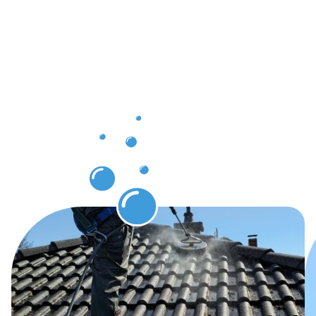
nach der
Dachrinnenr
in
Brackenhei
erwarten
können