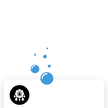
Vorteile
einer
professione
Dachrinnenr
in
Brackenhei