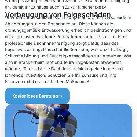
wichtiges Anliegen. Vertrauen Sie uns die Dachrinnenreinigung
an, damit Ihr Zuhause auch in Zukunft sicher bleibt!
Vorbeugung von Folgeschäden
Über die Jahre sammeln sich Laub, Schmutz und verschiedene
Ablagerungen in den Dachrinnen an. Diese können die
ordnungsgemäße Entwässerung erheblich beeinträchtigen und
im schlimmsten Fall teure Reparaturen nach sich ziehen. Eine
professionelle Dachrinnenreinigung sorgt dafür, dass das
Regenwasser ungehindert abfließen kann, was dazu beiträgt,
Schimmelbildung und Feuchtigkeitsschäden zu vermeiden. Wer
also in Brackenheim lebt und teure Folgekosten abwenden
möchte, für den ist die Dachrinnenreinigung eine kluge und
lohnende Investition. Schützen Sie Ihr Zuhause und Ihre
Finanzen mit dieser einfachen Maßnahme!
Kostenloses Beratung