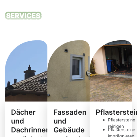
Unsere
Reinigungsdie
Dächer
Fassaden
Pflasterste
und
und
Pflastersteine
reinigen
Dachrinnen
Gebäude
Pflastersteine
imprägnieren