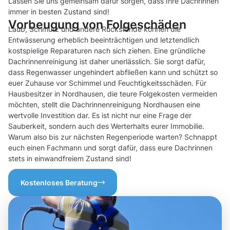
Lassen Sie uns gemeinsam dafür sorgen, dass Ihre Dachrinnen
immer in besten Zustand sind!
Vorbeugung von Folgeschäden
Laub, Schmutz und andere Rückstände können die
Entwässerung erheblich beeinträchtigen und letztendlich
kostspielige Reparaturen nach sich ziehen. Eine gründliche
Dachrinnenreinigung ist daher unerlässlich. Sie sorgt dafür,
dass Regenwasser ungehindert abfließen kann und schützt so
euer Zuhause vor Schimmel und Feuchtigkeitsschäden. Für
Hausbesitzer in Nordhausen, die teure Folgekosten vermeiden
möchten, stellt die Dachrinnenreinigung Nordhausen eine
wertvolle Investition dar. Es ist nicht nur eine Frage der
Sauberkeit, sondern auch des Werterhalts eurer Immobilie.
Warum also bis zur nächsten Regenperiode warten? Schnappt
euch einen Fachmann und sorgt dafür, dass eure Dachrinnen
stets in einwandfreiem Zustand sind!
Kostenloses Beratung