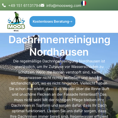
+49 151 61131794
info@moosweg.com
Kostenloses Beratung
Dachrinnenreinigung
Nordhausen
Die regelmäßige Dachrinnenreinigung Nordhausen ist
unerlässlich, um Ihr Zuhause vor Wasserschäden zu
schützen. Wenn die Rinnen verstopft sind, kann
Regenwasser nicht richtig abfließen und landet
letztendlich dort, wo es nicht hingehört. Vielleicht haben
Sie schon mal erlebt, dass das Wasser über die Rinne läuft
und unschöne Flecken an der Fassade hinterlässt? Das
muss nicht sein! Mit der richtigen Pflege bleiben Ihre
Dachrinnen in Topform und sorgen dafür, dass Ihr Dach
optimal funktioniert. Lassen Sie uns dafür sorgen, dass
Ihre Dachrinnen immer bereit sind, Regenwasser effizient