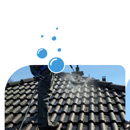
Dachrinnenr
in
Nordhause
erwarten
können