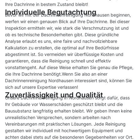
Ihre Dachrinne in bestem Zustand bleibt!
Individuelle Begutachtung
Bevor wir mit der Dachrinnenreinigung Nordhausen beginnen,
werfen wir einen genauen Blick auf Ihre Dachrinne. Bei dieser
Inspektion ermitteln wir, wie stark die Verschmutzung ist und
ob es technische Besonderheiten gibt. Diese gründliche
Analyse erlaubt es uns, eine faire und nachvollziehbare
Kalkulation zu erstellen, die optimal auf Ihre Bedürfnisse
abgestimmt ist. So vermeiden wir überflüssige Kosten und
garantieren, dass die Reinigung schnell und effektiv
vonstattengeht. Auf diese Weise erhalten Sie genau die Pflege,
die Ihre Dachrinne benötigt.Wenn Sie also an einer
Dachrinnenreinigung Nordhausen interessiert sind, können Sie
sich auf unsere Expertise verlassen!
Zuverlässigkeit und Qualität
Unsere Dachrinnenreinigung in Nordhausen sorgt dafür, dass
Ihr Gebäude vor Wasserschäden geschützt bleibt und die
Bausubstanz langfristig erhalten bleibt. Wir geben Ihnen keine
unrealistischen Versprechen, sondern arbeiten nach
Vereinbarungen mit praktischen Lösungen. Jede Reinigung
gestalten wir individuell mit hochwertigem Equipment und
achten dabei stets auf die besonderen Gegebenheiten vor Ort.