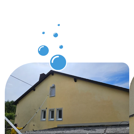
Vorteile
der
Gebäuderei
Merl