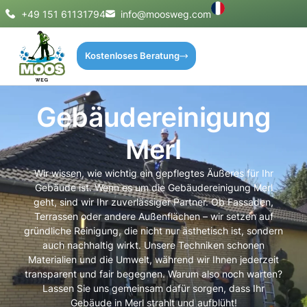
+49 151 61131794
info@moosweg.com
Kostenloses Beratung
Gebäudereinigung
Merl
Wir wissen, wie wichtig ein gepflegtes Äußeres für Ihr
Gebäude ist. Wenn es um die Gebäudereinigung Merl
geht, sind wir Ihr zuverlässiger Partner. Ob Fassaden,
Terrassen oder andere Außenflächen – wir setzen auf
gründliche Reinigung, die nicht nur ästhetisch ist, sondern
auch nachhaltig wirkt. Unsere Techniken schonen
Materialien und die Umwelt, während wir Ihnen jederzeit
transparent und fair begegnen. Warum also noch warten?
Lassen Sie uns gemeinsam dafür sorgen, dass Ihr
Gebäude in Merl strahlt und aufblüht!