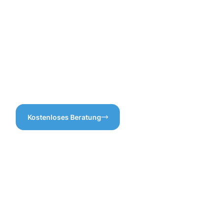
professioneller
Gebäudereinigung in Merl
sind, können Sie sich auf
unsere präzisen
Dienstleistungen verlassen.
Vertrauen Sie uns und
erleben Sie, wie gründliche
Reinigung den Unterschied
macht!
Kostenloses Beratung
Vorteile