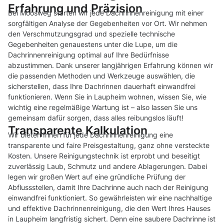
Erfahrung und Präzision
Bei Moosweg starten wir jede Dachrinnenreinigung mit einer
sorgfältigen Analyse der Gegebenheiten vor Ort. Wir nehmen
den Verschmutzungsgrad und spezielle technische
Gegebenheiten genauestens unter die Lupe, um die
Dachrinnenreinigung optimal auf Ihre Bedürfnisse
abzustimmen. Dank unserer langjährigen Erfahrung können wir
die passenden Methoden und Werkzeuge auswählen, die
sicherstellen, dass Ihre Dachrinnen dauerhaft einwandfrei
funktionieren. Wenn Sie in Laupheim wohnen, wissen Sie, wie
wichtig eine regelmäßige Wartung ist – also lassen Sie uns
gemeinsam dafür sorgen, dass alles reibungslos läuft!
Transparente Kalkulation
Wir bieten Ihnen für jede Dachrinnenreinigung eine
transparente und faire Preisgestaltung, ganz ohne versteckte
Kosten. Unsere Reinigungstechnik ist erprobt und beseitigt
zuverlässig Laub, Schmutz und andere Ablagerungen. Dabei
legen wir großen Wert auf eine gründliche Prüfung der
Abflussstellen, damit Ihre Dachrinne auch nach der Reinigung
einwandfrei funktioniert. So gewährleisten wir eine nachhaltige
und effektive Dachrinnenreinigung, die den Wert Ihres Hauses
in Laupheim langfristig sichert. Denn eine saubere Dachrinne ist