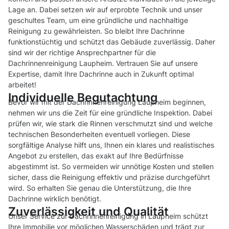
Lage an. Dabei setzen wir auf erprobte Technik und unser
geschultes Team, um eine gründliche und nachhaltige
Reinigung zu gewährleisten. So bleibt Ihre Dachrinne
funktionstüchtig und schützt das Gebäude zuverlässig. Daher
sind wir der richtige Ansprechpartner für die
Dachrinnenreinigung Laupheim. Vertrauen Sie auf unsere
Expertise, damit Ihre Dachrinne auch in Zukunft optimal
arbeitet!
Individuelle Begutachtung
Bevor wir mit der Dachrinnenreinigung Laupheim beginnen,
nehmen wir uns die Zeit für eine gründliche Inspektion. Dabei
prüfen wir, wie stark die Rinnen verschmutzt sind und welche
technischen Besonderheiten eventuell vorliegen. Diese
sorgfältige Analyse hilft uns, Ihnen ein klares und realistisches
Angebot zu erstellen, das exakt auf Ihre Bedürfnisse
abgestimmt ist. So vermeiden wir unnötige Kosten und stellen
sicher, dass die Reinigung effektiv und präzise durchgeführt
wird. So erhalten Sie genau die Unterstützung, die Ihre
Dachrinne wirklich benötigt.
Zuverlässigkeit und Qualität
Unser Service zur Dachrinnenreinigung in Laupheim schützt
Ihre Immobilie vor möglichen Wasserschäden und trägt zur