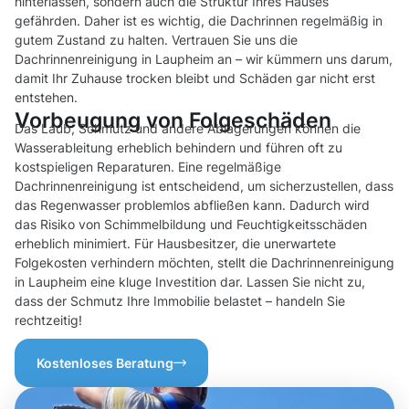
hinterlassen, sondern auch die Struktur Ihres Hauses
gefährden. Daher ist es wichtig, die Dachrinnen regelmäßig in
gutem Zustand zu halten. Vertrauen Sie uns die
Dachrinnenreinigung in Laupheim an – wir kümmern uns darum,
damit Ihr Zuhause trocken bleibt und Schäden gar nicht erst
entstehen.
Vorbeugung von Folgeschäden
Das Laub, Schmutz und andere Ablagerungen können die
Wasserableitung erheblich behindern und führen oft zu
kostspieligen Reparaturen. Eine regelmäßige
Dachrinnenreinigung ist entscheidend, um sicherzustellen, dass
das Regenwasser problemlos abfließen kann. Dadurch wird
das Risiko von Schimmelbildung und Feuchtigkeitsschäden
erheblich minimiert. Für Hausbesitzer, die unerwartete
Folgekosten verhindern möchten, stellt die Dachrinnenreinigung
in Laupheim eine kluge Investition dar. Lassen Sie nicht zu,
dass der Schmutz Ihre Immobilie belastet – handeln Sie
rechtzeitig!
Kostenloses Beratung