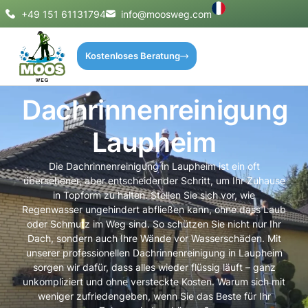
+49 151 61131794
info@moosweg.com
Kostenloses Beratung
Dachrinnenreinigung
Laupheim
Die Dachrinnenreinigung in Laupheim ist ein oft
übersehener, aber entscheidender Schritt, um Ihr Zuhause
in Topform zu halten. Stellen Sie sich vor, wie
Regenwasser ungehindert abfließen kann, ohne dass Laub
oder Schmutz im Weg sind. So schützen Sie nicht nur Ihr
Dach, sondern auch Ihre Wände vor Wasserschäden. Mit
unserer professionellen Dachrinnenreinigung in Laupheim
sorgen wir dafür, dass alles wieder flüssig läuft – ganz
unkompliziert und ohne versteckte Kosten. Warum sich mit
weniger zufriedengeben, wenn Sie das Beste für Ihr