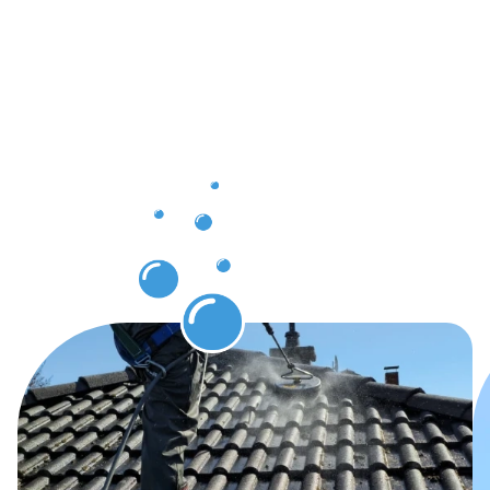
die Sie
nach der
Dachrinnenr
Laupheim
genießen
können