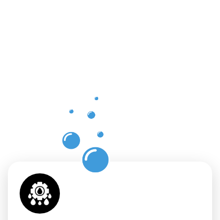
Vorteile
einer
professione
Dachrinnenr
in
Laupheim