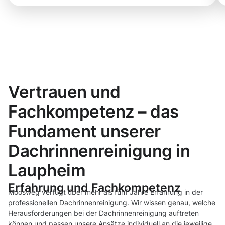
Vertrauen und
Fachkompetenz – das
Fundament unserer
Dachrinnenreinigung in
Laupheim
Erfahrung und Fachkompetenz
Moosweg verfügt über mehr als fünf Jahre Erfahrung in der
professionellen Dachrinnenreinigung. Wir wissen genau, welche
Herausforderungen bei der Dachrinnenreinigung auftreten
können und passen unsere Ansätze individuell an die jeweilige