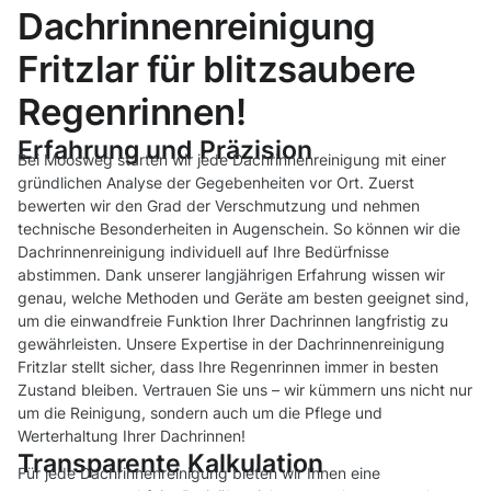
Dachrinnenreinigung
Fritzlar für blitzsaubere
Regenrinnen!
Erfahrung und Präzision
Bei Moosweg starten wir jede Dachrinnenreinigung mit einer
gründlichen Analyse der Gegebenheiten vor Ort. Zuerst
bewerten wir den Grad der Verschmutzung und nehmen
technische Besonderheiten in Augenschein. So können wir die
Dachrinnenreinigung individuell auf Ihre Bedürfnisse
abstimmen. Dank unserer langjährigen Erfahrung wissen wir
genau, welche Methoden und Geräte am besten geeignet sind,
um die einwandfreie Funktion Ihrer Dachrinnen langfristig zu
gewährleisten. Unsere Expertise in der Dachrinnenreinigung
Fritzlar stellt sicher, dass Ihre Regenrinnen immer in besten
Zustand bleiben. Vertrauen Sie uns – wir kümmern uns nicht nur
um die Reinigung, sondern auch um die Pflege und
Werterhaltung Ihrer Dachrinnen!
Transparente Kalkulation
Für jede Dachrinnenreinigung bieten wir Ihnen eine