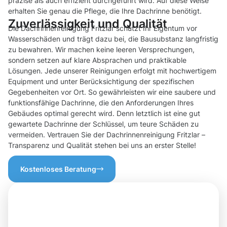
präzise als auch effizient durchgeführt wird. Auf diese Weise
erhalten Sie genau die Pflege, die Ihre Dachrinne benötigt.
Zuverlässigkeit und Qualität
Die Dachrinnenreinigung Fritzlar schützt Ihr Eigentum vor
Wasserschäden und trägt dazu bei, die Bausubstanz langfristig
zu bewahren. Wir machen keine leeren Versprechungen,
sondern setzen auf klare Absprachen und praktikable
Lösungen. Jede unserer Reinigungen erfolgt mit hochwertigem
Equipment und unter Berücksichtigung der spezifischen
Gegebenheiten vor Ort. So gewährleisten wir eine saubere und
funktionsfähige Dachrinne, die den Anforderungen Ihres
Gebäudes optimal gerecht wird. Denn letztlich ist eine gut
gewartete Dachrinne der Schlüssel, um teure Schäden zu
vermeiden. Vertrauen Sie der Dachrinnenreinigung Fritzlar –
Transparenz und Qualität stehen bei uns an erster Stelle!
Kostenloses Beratung