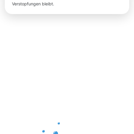
Verstopfungen bleibt.
Ergebnisse,
die Sie
nach der
Dachrinnenr
in Fritzlar