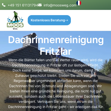
+49 151 61131794
info@moosweg.com
Kostenloses Beratung
Dachrinnenreinigung
Fritzlar
Wenn die Blätter fallen und das Wetter rauer wird, wird die
Dachrinnenreinigung in Fritzlar oft zur lästigen Pflicht.
Doch keine Sorge, wir kümmern uns darum, damit Ihr
Zuhause geschützt bleibt. Stellen Sie sich vor, wie
Regenwasser ungehindert abfließen kann, wenn die
Dachrinnen frei von Schmutz und Ablagerungen sind. Wir
bieten Ihnen eine gründliche Reinigung, die nicht nur gut
aussieht, sondern auch die Lebensdauer Ihrer Dachrinnen
verlängert. Vertrauen Sie uns, wenn es um die
Dachrinnenreinigung in Fritzlar geht – wir erledigen das für