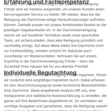
Erfahrung und Fachkompetenz
Mit über fünf Jahren Erfahrung in der Dachrinnenreinigung
Fritzlar sind wir bestens aufgestellt, um unseren Kunden einen
hervorragenden Service zu bieten. Wir wissen, dass bei der
Reinigung der Dachrinnen einige Herausforderungen auftreten
können. Deshalb passen wir unsere Arbeitsweise flexibel an die
jeweiligen Gegebenheiten an. In der Dachrinnenreinigung
setzen wir auf bewährte Techniken sowie unser geschultes
Team, um sicherzustellen, dass jede Reinigung gründlich und
nachhaltig erfolgt. Auf diese Weise bleibt Ihre Dachrinne nicht
nur funktionsfähig, sondern schützt Ihr Gebäude auch
zuverlässig vor Wasserschäden. Vertrauen Sie auf unsere
Expertise in der Dachrinnenreinigung Fritzlar – denn die
Sicherheit Ihres Hauses hat für uns oberste Priorität!
Individuelle Begutachtung
Bevor wir mit der Dachrinnenreinigung Fritzlar beginnen, führen
wir zunächst eine sorgfältige Inspektion durch. Dabei erfassen
wir den Verschmutzungsgrad sowie technische Besonderheiten
Ihrer Dachrinne. Diese eingehende Analyse hilft uns, eine
transparente und realistische Kostenschätzung zu erstellen, die
genau auf Ihre Bedürfnisse abgestimmt ist. So vermeiden wir
unnötige Ausgaben und garantieren, dass die Reinigung sowohl