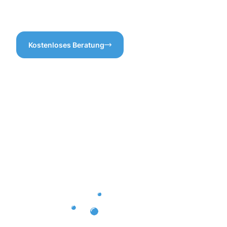
Fritzlar suchen, sind Sie bei
uns genau richtig!
Kostenloses Beratung
Vorteile
einer
professione
Dachrinnenr