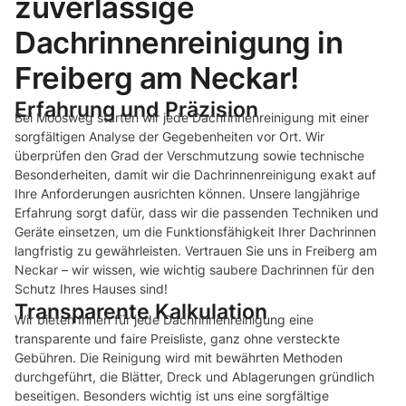
zuverlässige
Dachrinnenreinigung in
Freiberg am Neckar!
Erfahrung und Präzision
Bei Moosweg starten wir jede Dachrinnenreinigung mit einer
sorgfältigen Analyse der Gegebenheiten vor Ort. Wir
überprüfen den Grad der Verschmutzung sowie technische
Besonderheiten, damit wir die Dachrinnenreinigung exakt auf
Ihre Anforderungen ausrichten können. Unsere langjährige
Erfahrung sorgt dafür, dass wir die passenden Techniken und
Geräte einsetzen, um die Funktionsfähigkeit Ihrer Dachrinnen
langfristig zu gewährleisten. Vertrauen Sie uns in Freiberg am
Neckar – wir wissen, wie wichtig saubere Dachrinnen für den
Schutz Ihres Hauses sind!
Transparente Kalkulation
Wir bieten Ihnen für jede Dachrinnenreinigung eine
transparente und faire Preisliste, ganz ohne versteckte
Gebühren. Die Reinigung wird mit bewährten Methoden
durchgeführt, die Blätter, Dreck und Ablagerungen gründlich
beseitigen. Besonders wichtig ist uns eine sorgfältige