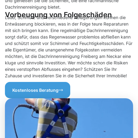
und genießen Sie die Sicherheit, die eine fachmännische
Dachrinnenreinigung bietet.
Vorbeugung von Folgeschäden
Laub, Schmutz und verschiedene Ablagerungen können die
Entwässerung blockieren, was in der Folge teure Reparaturen
mit sich bringen kann. Eine regelmäßige Dachrinnenreinigung
sorgt dafür, dass das Regenwasser problemlos abfließen kann
und schützt somit vor Schimmel und Feuchtigkeitsschäden. Für
alle Eigentümer, die unangenehme Folgekosten vermeiden
möchten, ist die Dachrinnenreinigung Freiberg am Neckar eine
kluge und sinnvolle Investition. Wer möchte schon die Risiken
eines verstopften Abflusses eingehen? Schützen Sie Ihr
Zuhause und investieren Sie in die Sicherheit Ihrer Immobilie!
Kostenloses Beratung