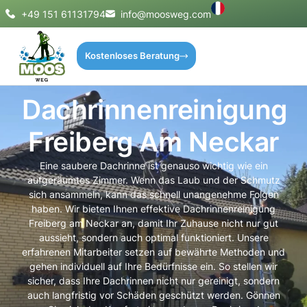
+49 151 61131794
info@moosweg.com
Kostenloses Beratung
Dachrinnenreinigung
Freiberg Am Neckar
Eine saubere Dachrinne ist genauso wichtig wie ein
aufgeräumtes Zimmer. Wenn das Laub und der Schmutz
sich ansammeln, kann das schnell unangenehme Folgen
haben. Wir bieten Ihnen effektive Dachrinnenreinigung
Freiberg am Neckar an, damit Ihr Zuhause nicht nur gut
aussieht, sondern auch optimal funktioniert. Unsere
erfahrenen Mitarbeiter setzen auf bewährte Methoden und
gehen individuell auf Ihre Bedürfnisse ein. So stellen wir
sicher, dass Ihre Dachrinnen nicht nur gereinigt, sondern
auch langfristig vor Schäden geschützt werden. Gönnen