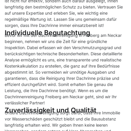
ist nicht nur effektiv, sondern auch darauf ausgelegt, Ihnen
langfristig den bestmöglichen Schutz zu bieten. Vertrauen Sie
auf unsere Expertise und erleben Sie, wie wichtig eine
regelmäßige Wartung ist. Lassen Sie uns gemeinsam dafür
sorgen, dass Ihre Dachrinne immer einsatzbereit ist!
Individuelle Begutachtung
Bevor wir mit der Dachrinnenreinigung in Freiberg am Neckar
beginnen, nehmen wir uns die Zeit für eine gründliche
Inspektion. Dabei erfassen wir den Verschmutzungsgrad und
berücksichtigen technische Besonderheiten. Diese detaillierte
Analyse ermöglicht es uns, eine transparente und realistische
Kostenkalkulation zu erstellen, die ganz auf Ihre Bedürfnisse
abgestimmt ist. So vermeiden wir unnötige Ausgaben und
garantieren, dass die Reinigung Ihrer Dachrinne präzise und
effizient durchgeführt wird. Somit erhalten Sie genau die
Leistung, die Ihre Dachrinne benötigt. Wenn es um die
Dachrinnenreinigung Freiberg am Neckar geht, sind wir Ihr
verlässlicher Partner!
Zuverlässigkeit und Qualität
Unsere Dachrinnenreinigung sorgt dafür, dass Ihre Immobilie
vor Wasserschäden geschützt bleibt und die Bausubstanz
langfristig erhalten wird. Wir geben Ihnen keine leeren