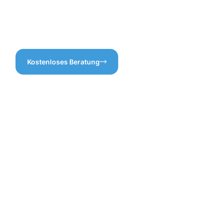
einwandfrei funktioniert und
die Dachrinne in einem
optimalen Zustand ist. Ihre
Zufriedenheit ist unser Ziel!
Kostenloses Beratung
Vorteile
einer
professione