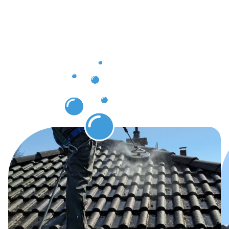
nach der
Dachrinnenr
Langen
erwarten
dürfen