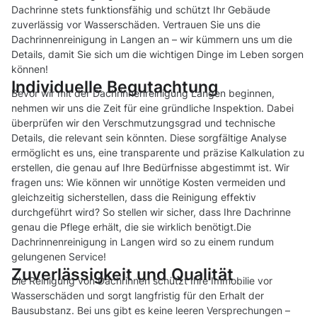
Dachrinne stets funktionsfähig und schützt Ihr Gebäude
zuverlässig vor Wasserschäden. Vertrauen Sie uns die
Dachrinnenreinigung in Langen an – wir kümmern uns um die
Details, damit Sie sich um die wichtigen Dinge im Leben sorgen
können!
Individuelle Begutachtung
Bevor wir mit der Dachrinnenreinigung Langen beginnen,
nehmen wir uns die Zeit für eine gründliche Inspektion. Dabei
überprüfen wir den Verschmutzungsgrad und technische
Details, die relevant sein könnten. Diese sorgfältige Analyse
ermöglicht es uns, eine transparente und präzise Kalkulation zu
erstellen, die genau auf Ihre Bedürfnisse abgestimmt ist. Wir
fragen uns: Wie können wir unnötige Kosten vermeiden und
gleichzeitig sicherstellen, dass die Reinigung effektiv
durchgeführt wird? So stellen wir sicher, dass Ihre Dachrinne
genau die Pflege erhält, die sie wirklich benötigt.Die
Dachrinnenreinigung in Langen wird so zu einem rundum
gelungenen Service!
Zuverlässigkeit und Qualität
Die Reinigung von Dachrinnen schützt Ihre Immobilie vor
Wasserschäden und sorgt langfristig für den Erhalt der
Bausubstanz. Bei uns gibt es keine leeren Versprechungen –