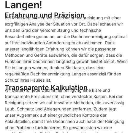
Langen!
Erfahrung und Präzision
Bei Moosweg starten wir jede Dachrinnenreinigung mit einer
sorgfältigen Analyse der Situation vor Ort. Dabei schauen wir
uns den Grad der Verschmutzung und technische
Besonderheiten genau an, um die Dachrinnenreinigung optimal
auf Ihre individuellen Anforderungen abzustimmen. Dank
unserer langjährigen Erfahrung können wir die passenden
Methoden und Geräte auswählen, die dafür sorgen, dass die
Funktion Ihrer Dachrinnen langfristig gewährleistet bleibt. Wenn
Sie in Langen wohnen, denken Sie daran, dass eine
regelmäßige Dachrinnenreinigung Langen essenziell für den
Schutz Ihres Hauses ist.
Transparente Kalkulation
Wir bieten für jede Dachrinnenreinigung eine klare und
transparente Preisübersicht, ohne versteckte Kosten. Bei der
Reinigung setzen wir auf bewährte Methoden, die zuverlässig
Laub, Schmutz und Ablagerungen entfernen. Zudem liegt
unser Augenmerk auf einer gründlichen Kontrolle der
Ablaufstellen, damit Ihre Dachrinnen auch nach der Reinigung
ohne Probleme funktionieren. So gewährleisten wir eine