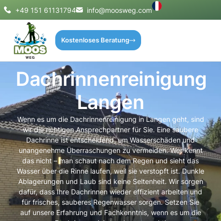
+49 151 61131794
info@moosweg.com
Kostenloses Beratung
Dachrinnenreinigung
Langen
Wenn es um die Dachrinnenreinigung in Langen geht, sind
wir die richtigen Ansprechpartner für Sie. Eine saubere
Dachrinne ist entscheidend, um Wasserschäden und
unangenehme Überraschungen zu vermeiden. Wer kennt
das nicht – man schaut nach dem Regen und sieht das
Wasser über die Rinne laufen, weil sie verstopft ist. Dunkle
Ablagerungen und Laub sind keine Seltenheit. Wir sorgen
dafür, dass Ihre Dachrinnen wieder effizient arbeiten und
für frisches, sauberes Regenwasser sorgen. Setzen Sie
auf unsere Erfahrung und Fachkenntnis, wenn es um die