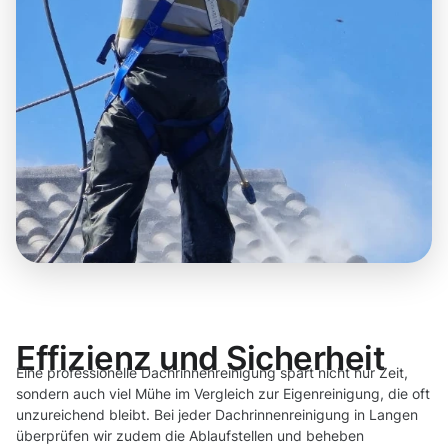
Effizienz und Sicherheit
Eine professionelle Dachrinnenreinigung spart nicht nur Zeit,
sondern auch viel Mühe im Vergleich zur Eigenreinigung, die oft
unzureichend bleibt. Bei jeder Dachrinnenreinigung in Langen
überprüfen wir zudem die Ablaufstellen und beheben