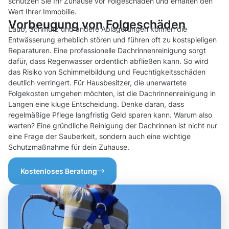
schützen Sie Ihr Zuhause vor Folgeschäden und erhalten den
Wert Ihrer Immobilie.
Vorbeugung von Folgeschäden
Laub, Schmutz und andere Ablagerungen können die
Entwässerung erheblich stören und führen oft zu kostspieligen
Reparaturen. Eine professionelle Dachrinnenreinigung sorgt
dafür, dass Regenwasser ordentlich abfließen kann. So wird
das Risiko von Schimmelbildung und Feuchtigkeitsschäden
deutlich verringert. Für Hausbesitzer, die unerwartete
Folgekosten umgehen möchten, ist die Dachrinnenreinigung in
Langen eine kluge Entscheidung. Denke daran, dass
regelmäßige Pflege langfristig Geld sparen kann. Warum also
warten? Eine gründliche Reinigung der Dachrinnen ist nicht nur
eine Frage der Sauberkeit, sondern auch eine wichtige
Schutzmaßnahme für dein Zuhause.
Kostenloses Beratung