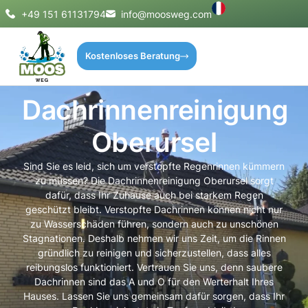
+49 151 61131794
info@moosweg.com
Kostenloses Beratung
Dachrinnenreinigung
Oberursel
Sind Sie es leid, sich um verstopfte Regenrinnen kümmern
zu müssen? Die Dachrinnenreinigung Oberursel sorgt
dafür, dass Ihr Zuhause auch bei starkem Regen
geschützt bleibt. Verstopfte Dachrinnen können nicht nur
zu Wasserschäden führen, sondern auch zu unschönen
Stagnationen. Deshalb nehmen wir uns Zeit, um die Rinnen
gründlich zu reinigen und sicherzustellen, dass alles
reibungslos funktioniert. Vertrauen Sie uns, denn saubere
Dachrinnen sind das A und O für den Werterhalt Ihres
Hauses. Lassen Sie uns gemeinsam dafür sorgen, dass Ihr