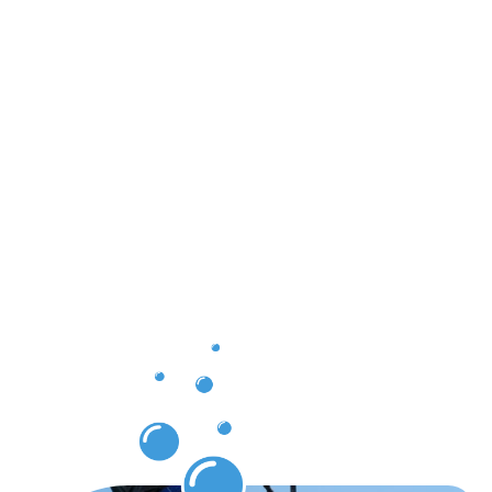
Ergebnisse,
die Sie
nach der
Dachrinnenr
Oberursel
erwarten
dürfen