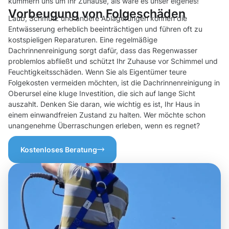
kümmern uns um Ihr Zuhause, als wäre es unser eigenes!
Vorbeugung von Folgeschäden
Laub, Schmutz und andere Ablagerungen können die
Entwässerung erheblich beeinträchtigen und führen oft zu
kostspieligen Reparaturen. Eine regelmäßige
Dachrinnenreinigung sorgt dafür, dass das Regenwasser
problemlos abfließt und schützt Ihr Zuhause vor Schimmel und
Feuchtigkeitsschäden. Wenn Sie als Eigentümer teure
Folgekosten vermeiden möchten, ist die Dachrinnenreinigung in
Oberursel eine kluge Investition, die sich auf lange Sicht
auszahlt. Denken Sie daran, wie wichtig es ist, Ihr Haus in
einem einwandfreien Zustand zu halten. Wer möchte schon
unangenehme Überraschungen erleben, wenn es regnet?
Kostenloses Beratung