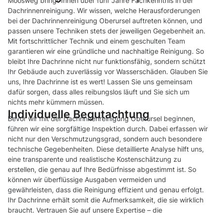
Moosweg bringt Ihnen über fünf Jahre Fachkenntnis in der
Dachrinnenreinigung. Wir wissen, welche Herausforderungen
bei der Dachrinnenreinigung Oberursel auftreten können, und
passen unsere Techniken stets der jeweiligen Gegebenheit an.
Mit fortschrittlicher Technik und einem geschulten Team
garantieren wir eine gründliche und nachhaltige Reinigung. So
bleibt Ihre Dachrinne nicht nur funktionsfähig, sondern schützt
Ihr Gebäude auch zuverlässig vor Wasserschäden. Glauben Sie
uns, Ihre Dachrinne ist es wert! Lassen Sie uns gemeinsam
dafür sorgen, dass alles reibungslos läuft und Sie sich um
nichts mehr kümmern müssen.
Individuelle Begutachtung
Bevor wir mit der Dachrinnenreinigung Oberursel beginnen,
führen wir eine sorgfältige Inspektion durch. Dabei erfassen wir
nicht nur den Verschmutzungsgrad, sondern auch besondere
technische Gegebenheiten. Diese detaillierte Analyse hilft uns,
eine transparente und realistische Kostenschätzung zu
erstellen, die genau auf Ihre Bedürfnisse abgestimmt ist. So
können wir überflüssige Ausgaben vermeiden und
gewährleisten, dass die Reinigung effizient und genau erfolgt.
Ihr Dachrinne erhält somit die Aufmerksamkeit, die sie wirklich
braucht. Vertrauen Sie auf unsere Expertise – die