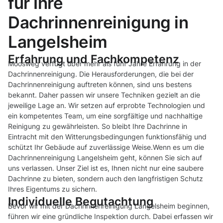
für Ihre
Dachrinnenreinigung in
Langelsheim
Erfahrung und Fachkompetenz
Moosweg verfügt über mehr als fünf Jahre Erfahrung in der
Dachrinnenreinigung. Die Herausforderungen, die bei der
Dachrinnenreinigung auftreten können, sind uns bestens
bekannt. Daher passen wir unsere Techniken gezielt an die
jeweilige Lage an. Wir setzen auf erprobte Technologien und
ein kompetentes Team, um eine sorgfältige und nachhaltige
Reinigung zu gewährleisten. So bleibt Ihre Dachrinne in
Eintracht mit den Witterungsbedingungen funktionsfähig und
schützt Ihr Gebäude auf zuverlässige Weise.Wenn es um die
Dachrinnenreinigung Langelsheim geht, können Sie sich auf
uns verlassen. Unser Ziel ist es, Ihnen nicht nur eine saubere
Dachrinne zu bieten, sondern auch den langfristigen Schutz
Ihres Eigentums zu sichern.
Individuelle Begutachtung
Bevor wir mit der Dachrinnenreinigung Langelsheim beginnen,
führen wir eine gründliche Inspektion durch. Dabei erfassen wir