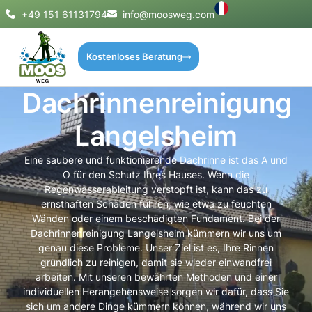
+49 151 61131794
info@moosweg.com
Kostenloses Beratung
Dachrinnenreinigung
Langelsheim
Eine saubere und funktionierende Dachrinne ist das A und
O für den Schutz Ihres Hauses. Wenn die
Regenwasserableitung verstopft ist, kann das zu
ernsthaften Schäden führen, wie etwa zu feuchten
Wänden oder einem beschädigten Fundament. Bei der
Dachrinnenreinigung Langelsheim kümmern wir uns um
genau diese Probleme. Unser Ziel ist es, Ihre Rinnen
gründlich zu reinigen, damit sie wieder einwandfrei
arbeiten. Mit unseren bewährten Methoden und einer
individuellen Herangehensweise sorgen wir dafür, dass Sie
sich um andere Dinge kümmern können, während wir uns