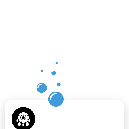
der
professione
Dachrinnenr
in
Langelshei
mit
Moosweg