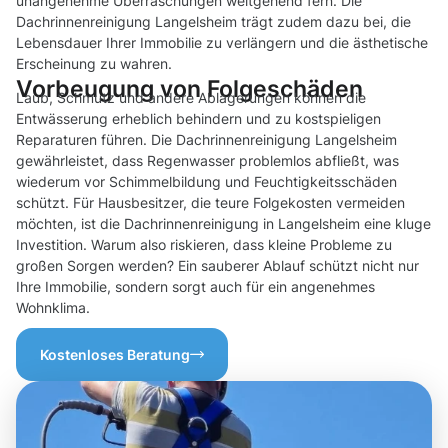
unangenehme Überraschungen weitgehend fern. Die
Dachrinnenreinigung Langelsheim trägt zudem dazu bei, die
Lebensdauer Ihrer Immobilie zu verlängern und die ästhetische
Erscheinung zu wahren.
Vorbeugung von Folgeschäden
Laub, Schmutz und andere Ablagerungen können die
Entwässerung erheblich behindern und zu kostspieligen
Reparaturen führen. Die Dachrinnenreinigung Langelsheim
gewährleistet, dass Regenwasser problemlos abfließt, was
wiederum vor Schimmelbildung und Feuchtigkeitsschäden
schützt. Für Hausbesitzer, die teure Folgekosten vermeiden
möchten, ist die Dachrinnenreinigung in Langelsheim eine kluge
Investition. Warum also riskieren, dass kleine Probleme zu
großen Sorgen werden? Ein sauberer Ablauf schützt nicht nur
Ihre Immobilie, sondern sorgt auch für ein angenehmes
Wohnklima.
Kostenloses Beratung