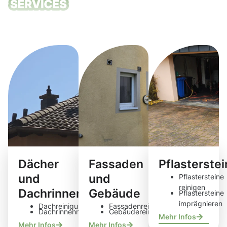
Unsere
Reinigungsdie
Dächer
Fassaden
Pflasterste
und
und
Pflastersteine
reinigen
Dachrinnen
Gebäude
Pflastersteine
imprägnieren
Dachreinigung
Fassadenreinigung
Dachrinnenreinigung
Gebäudereinigung
Mehr Infos
Mehr Infos
Mehr Infos