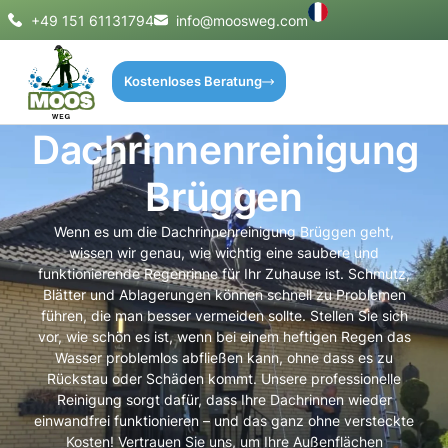
+49 151 61131794
info@moosweg.com
Kostenloses Beratung
Dachrinnenreinigung
Brüggen
Wenn es um die Dachrinnenreinigung Brüggen geht,
wissen wir genau, wie wichtig eine saubere und
funktionierende Regenrinne für Ihr Zuhause ist. Schmutz,
Blätter und Ablagerungen können schnell zu Problemen
führen, die man besser vermeiden sollte. Stellen Sie sich
vor, wie schön es ist, wenn bei einem heftigen Regen das
Wasser problemlos abfließen kann, ohne dass es zu
Rückstau oder Schäden kommt. Unsere professionelle
Reinigung sorgt dafür, dass Ihre Dachrinnen wieder
einwandfrei funktionieren – und das ganz ohne versteckte
Kosten! Vertrauen Sie uns, um Ihre Außenflächen