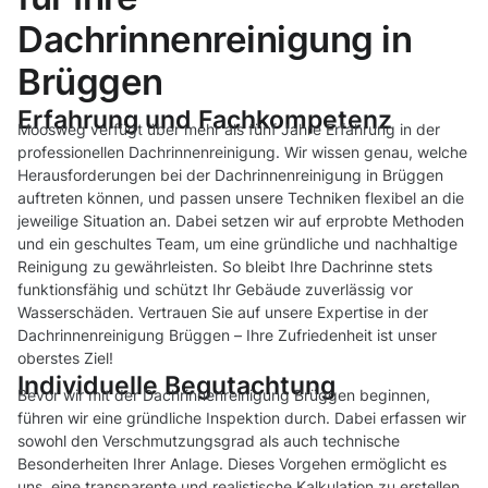
Dachrinnenreinigung in
Brüggen
Erfahrung und Fachkompetenz
Moosweg verfügt über mehr als fünf Jahre Erfahrung in der
professionellen Dachrinnenreinigung. Wir wissen genau, welche
Herausforderungen bei der Dachrinnenreinigung in Brüggen
auftreten können, und passen unsere Techniken flexibel an die
jeweilige Situation an. Dabei setzen wir auf erprobte Methoden
und ein geschultes Team, um eine gründliche und nachhaltige
Reinigung zu gewährleisten. So bleibt Ihre Dachrinne stets
funktionsfähig und schützt Ihr Gebäude zuverlässig vor
Wasserschäden. Vertrauen Sie auf unsere Expertise in der
Dachrinnenreinigung Brüggen – Ihre Zufriedenheit ist unser
oberstes Ziel!
Individuelle Begutachtung
Bevor wir mit der Dachrinnenreinigung Brüggen beginnen,
führen wir eine gründliche Inspektion durch. Dabei erfassen wir
sowohl den Verschmutzungsgrad als auch technische
Besonderheiten Ihrer Anlage. Dieses Vorgehen ermöglicht es
uns, eine transparente und realistische Kalkulation zu erstellen,