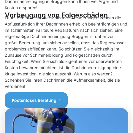
Dachrinnenreinigung in Brüggen kann Ihnen viel Ärger und
Kosten ersparen!
Vorbeugung von Folgeschäden
Laub, Schmutz und verschiedene Ablagerungen können die
Abflussfunktion Ihrer Dachrinnen erheblich beeinträchtigen und
im schlimmsten Fall teure Reparaturen nach sich ziehen. Eine
regelmäßige Dachrinnenreinigung Brüggen ist daher von
großer Bedeutung, um sicherzustellen, dass das Regenwasser
problemlos abfließen kann. So schützen Sie gleichzeitig Ihr
Zuhause vor Schimmelbildung und Folgeschäden durch
Feuchtigkeit. Wenn Sie sich als Eigentümer vor unerwarteten
Kosten bewahren möchten, ist die Dachrinnenreinigung eine
kluge Investition, die sich auszahlt. Warum also warten?
Schenken Sie Ihren Dachrinnen die Aufmerksamkeit, die sie
verdienen!
Kostenloses Beratung