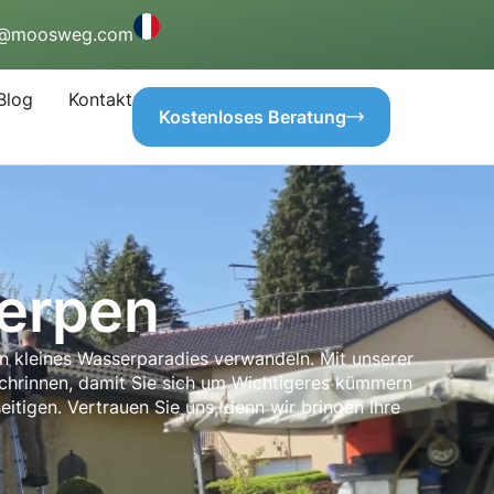
o@moosweg.com
Blog
Kontakt
Kostenloses Beratung
Kerpen
n kleines Wasserparadies verwandeln. Mit unserer
achrinnen, damit Sie sich um Wichtigeres kümmern
eitigen. Vertrauen Sie uns, denn wir bringen Ihre