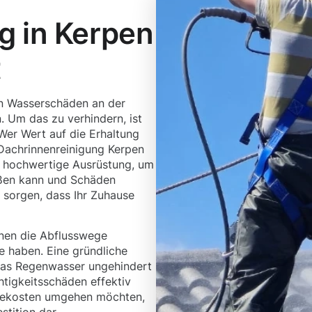
g in Kerpen
t
en Wasserschäden an der
 Um das zu verhindern, ist
Wer Wert auf die Erhaltung
e Dachrinnenreinigung Kerpen
d hochwertige Ausrüstung, um
eßen kann und Schäden
sorgen, dass Ihr Zuhause
nen die Abflusswege
e haben. Eine gründliche
 das Regenwasser ungehindert
tigkeitsschäden effektiv
lgekosten umgehen möchten,