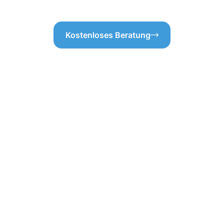
Kostenloses Beratung
ofessionellen
igung in Kerpen m