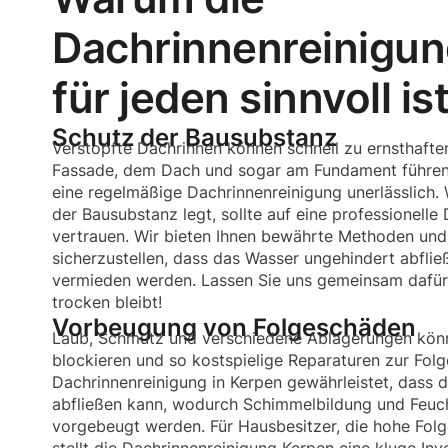
Dachrinnenreinigun
für jeden sinnvoll is
Schutz der Bausubstanz
Verstopfte Dachrinnen können schnell zu ernsthaft
Fassade, dem Dach und sogar am Fundament führen.
eine regelmäßige Dachrinnenreinigung unerlässlich. 
der Bausubstanz legt, sollte auf eine professionell
vertrauen. Wir bieten Ihnen bewährte Methoden un
sicherzustellen, dass das Wasser ungehindert abfli
vermieden werden. Lassen Sie uns gemeinsam dafür 
trocken bleibt!
Vorbeugung von Folgeschäden
Laub, Schmutz und verschiedene Ablagerungen kön
blockieren und so kostspielige Reparaturen zur Folg
Dachrinnenreinigung in Kerpen gewährleistet, dass
abfließen kann, wodurch Schimmelbildung und Feuch
vorgebeugt werden. Für Hausbesitzer, die hohe Fo