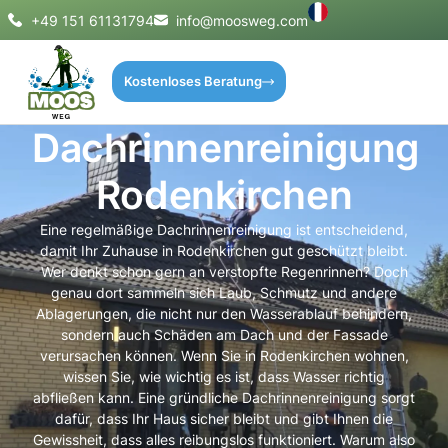
+49 151 61131794
info@moosweg.com
Kostenloses Beratung
Dachrinnenreinigung
Rodenkirchen
Eine regelmäßige Dachrinnenreinigung ist entscheidend,
damit Ihr Zuhause in Rodenkirchen gut geschützt bleibt.
Wer denkt schon gern an verstopfte Regenrinnen? Doch
genau dort sammeln sich Laub, Schmutz und andere
Ablagerungen, die nicht nur den Wasserablauf behindern,
sondern auch Schäden am Dach und der Fassade
verursachen können. Wenn Sie in Rodenkirchen wohnen,
wissen Sie, wie wichtig es ist, dass Wasser richtig
abfließen kann. Eine gründliche Dachrinnenreinigung sorgt
dafür, dass Ihr Haus sicher bleibt und gibt Ihnen die
Gewissheit, dass alles reibungslos funktioniert. Warum also