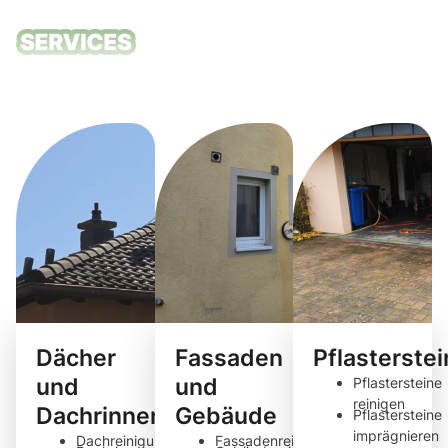
Unsere
Reinigungsdie
Dächer
Fassaden
Pflasterste
und
und
Pflastersteine
reinigen
Dachrinnen
Gebäude
Pflastersteine
imprägnieren
Dachreinigung
Fassadenreinigung