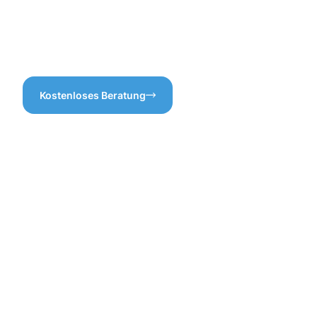
denn wir kümmern uns um
Unsere Kunden können sich
alles – für ein rundum gutes
darauf verlassen, dass alles
Gefühl, wenn es regnet!
transparent und ehrlich
abläuft.
Kostenloses Beratung
Die
Vorteile
einer