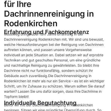
für Ihre
Dachrinnenreinigung in
Rodenkirchen
Erfahrung und Fachkompetenz
Moosweg bringt über fünf Jahre Erfahrung in der
Dachrinnenreinigung Rodenkirchen mit. Wir sind uns bewusst,
welche Herausforderungen bei der Reinigung von Dachrinnen
auftreten können, und passen unsere Vorgehensweise
individuell an jede Situation an. Dabei setzen wir auf erprobte
Techniken und gut geschultes Personal, um eine gründliche
und nachhaltige Reinigung zu gewährleisten. So bleibt Ihre
Dachrinne nicht nur funktionsfähig, sondern schützt Ihr
Gebäude auch zuverlässig.Die Dachrinnenreinigung in
Rodenkirchen ist mehr als nur ein Service – es ist ein wichtiger
Schritt, um Ihr Zuhause zu schützen. Warum sollten Sie darauf
warten? Lassen Sie uns dafür sorgen, dass Ihre Dachrinne in
Topform bleibt!
Individuelle Begutachtung
Bevor wir mit der Dachrinnenreinigung in Rodenkirchen
beginnen, führen wir eine gründliche Überprüfung durch. So