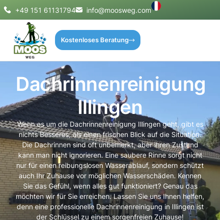
+49 151 61131794
info@moosweg.com
Kostenloses Beratung
Dachrinnenreinigung
Illingen
Wenn es um die Dachrinnenreinigung Illingen geht, gibt es
nichts Besseres, als einen frischen Blick auf die Situation.
Die Dachrinnen sind oft unbemerkt, aber ihren Zustand
kann man nicht ignorieren. Eine saubere Rinne sorgt nicht
nur für einen reibungslosen Wasserablauf, sondern schützt
auch Ihr Zuhause vor möglichen Wasserschäden. Kennen
Sie das Gefühl, wenn alles gut funktioniert? Genau das
möchten wir für Sie erreichen. Lassen Sie uns Ihnen helfen,
denn eine professionelle Dachrinnenreinigung in Illingen ist
der Schlüssel zu einem sorgenfreien Zuhause!