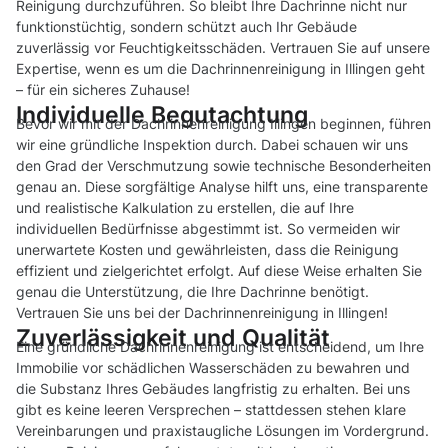
Reinigung durchzuführen. So bleibt Ihre Dachrinne nicht nur
funktionstüchtig, sondern schützt auch Ihr Gebäude
zuverlässig vor Feuchtigkeitsschäden. Vertrauen Sie auf unsere
Expertise, wenn es um die Dachrinnenreinigung in Illingen geht
– für ein sicheres Zuhause!
Individuelle Begutachtung
Bevor wir mit der Dachrinnenreinigung Illingen beginnen, führen
wir eine gründliche Inspektion durch. Dabei schauen wir uns
den Grad der Verschmutzung sowie technische Besonderheiten
genau an. Diese sorgfältige Analyse hilft uns, eine transparente
und realistische Kalkulation zu erstellen, die auf Ihre
individuellen Bedürfnisse abgestimmt ist. So vermeiden wir
unerwartete Kosten und gewährleisten, dass die Reinigung
effizient und zielgerichtet erfolgt. Auf diese Weise erhalten Sie
genau die Unterstützung, die Ihre Dachrinne benötigt.
Vertrauen Sie uns bei der Dachrinnenreinigung in Illingen!
Zuverlässigkeit und Qualität
Eine gründliche Dachrinnenreinigung ist entscheidend, um Ihre
Immobilie vor schädlichen Wasserschäden zu bewahren und
die Substanz Ihres Gebäudes langfristig zu erhalten. Bei uns
gibt es keine leeren Versprechen – stattdessen stehen klare
Vereinbarungen und praxistaugliche Lösungen im Vordergrund.