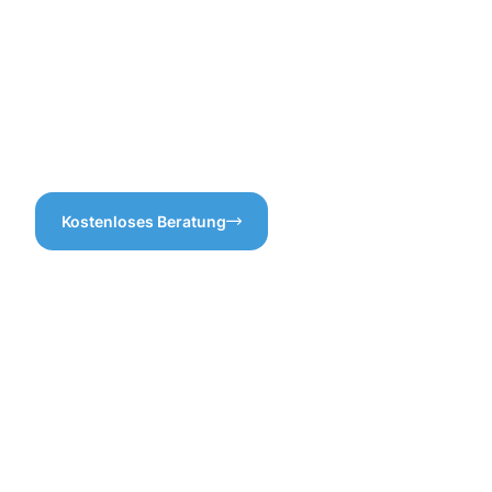
Probleme vermieden werden.
zufriedengeben? Wenn Sie in
Vertrauen Sie uns – wir
Illingen wohnen und Ihre
garantieren eine sorgfältige
Dachrinnen einen
und effiziente Reinigung!
gründlichen Service
benötigen, sind wir genau
der richtige Ansprechpartner
für Sie.
Kostenloses Beratung
Vorteile