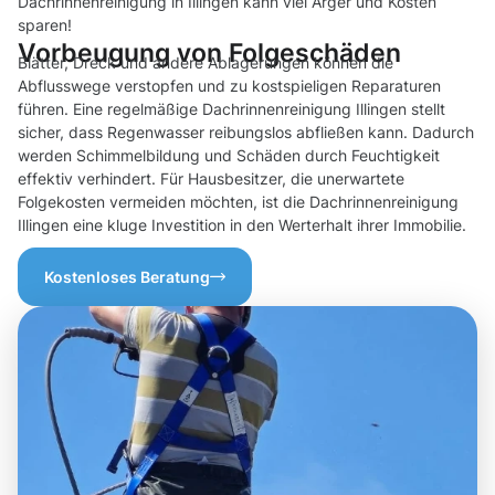
Dachrinnenreinigung in Illingen kann viel Ärger und Kosten
sparen!
Vorbeugung von Folgeschäden
Blätter, Dreck und andere Ablagerungen können die
Abflusswege verstopfen und zu kostspieligen Reparaturen
führen. Eine regelmäßige Dachrinnenreinigung Illingen stellt
sicher, dass Regenwasser reibungslos abfließen kann. Dadurch
werden Schimmelbildung und Schäden durch Feuchtigkeit
effektiv verhindert. Für Hausbesitzer, die unerwartete
Folgekosten vermeiden möchten, ist die Dachrinnenreinigung
Illingen eine kluge Investition in den Werterhalt ihrer Immobilie.
Kostenloses Beratung