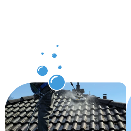
die Sie
nach der
Dachrinnenr
Illingen
erwarten
können