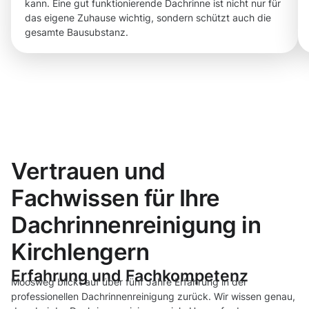
kann. Eine gut funktionierende Dachrinne ist nicht nur für
das eigene Zuhause wichtig, sondern schützt auch die
gesamte Bausubstanz.
Vertrauen und
Fachwissen für Ihre
Dachrinnenreinigung in
Kirchlengern
Erfahrung und Fachkompetenz
Moosweg blickt auf über fünf Jahre Erfahrung in der
professionellen Dachrinnenreinigung zurück. Wir wissen genau,