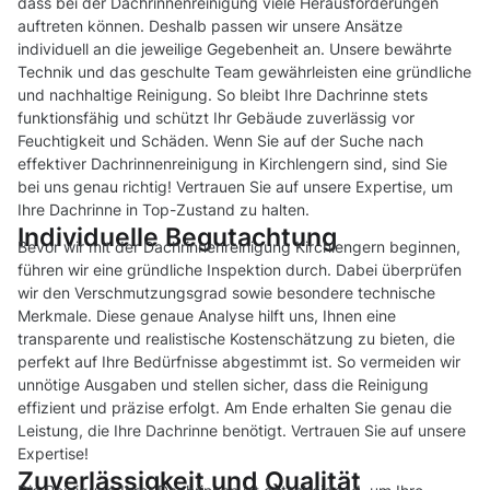
dass bei der Dachrinnenreinigung viele Herausforderungen
auftreten können. Deshalb passen wir unsere Ansätze
individuell an die jeweilige Gegebenheit an. Unsere bewährte
Technik und das geschulte Team gewährleisten eine gründliche
und nachhaltige Reinigung. So bleibt Ihre Dachrinne stets
funktionsfähig und schützt Ihr Gebäude zuverlässig vor
Feuchtigkeit und Schäden. Wenn Sie auf der Suche nach
effektiver Dachrinnenreinigung in Kirchlengern sind, sind Sie
bei uns genau richtig! Vertrauen Sie auf unsere Expertise, um
Ihre Dachrinne in Top-Zustand zu halten.
Individuelle Begutachtung
Bevor wir mit der Dachrinnenreinigung Kirchlengern beginnen,
führen wir eine gründliche Inspektion durch. Dabei überprüfen
wir den Verschmutzungsgrad sowie besondere technische
Merkmale. Diese genaue Analyse hilft uns, Ihnen eine
transparente und realistische Kostenschätzung zu bieten, die
perfekt auf Ihre Bedürfnisse abgestimmt ist. So vermeiden wir
unnötige Ausgaben und stellen sicher, dass die Reinigung
effizient und präzise erfolgt. Am Ende erhalten Sie genau die
Leistung, die Ihre Dachrinne benötigt. Vertrauen Sie auf unsere
Expertise!
Zuverlässigkeit und Qualität