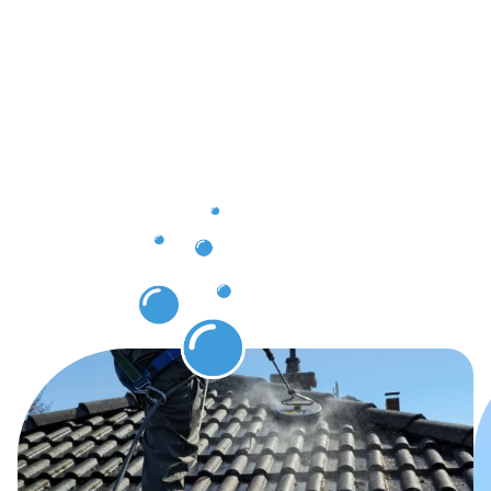
die Sie
nach der
Dachrinnenr
in
Kirchlenger
erwarten
können