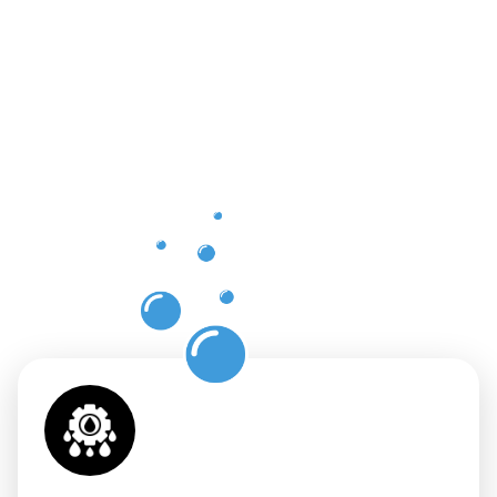
Vorteile
einer
professione
Dachrinnenr
in
Kirchlenger