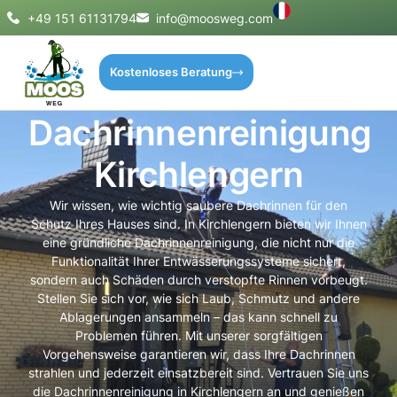
+49 151 61131794
info@moosweg.com
Kostenloses Beratung
Dachrinnenreinigung
Kirchlengern
Wir wissen, wie wichtig saubere Dachrinnen für den
Schutz Ihres Hauses sind. In Kirchlengern bieten wir Ihnen
eine gründliche Dachrinnenreinigung, die nicht nur die
Funktionalität Ihrer Entwässerungssysteme sichert,
sondern auch Schäden durch verstopfte Rinnen vorbeugt.
Stellen Sie sich vor, wie sich Laub, Schmutz und andere
Ablagerungen ansammeln – das kann schnell zu
Problemen führen. Mit unserer sorgfältigen
Vorgehensweise garantieren wir, dass Ihre Dachrinnen
strahlen und jederzeit einsatzbereit sind. Vertrauen Sie uns
die Dachrinnenreinigung in Kirchlengern an und genießen