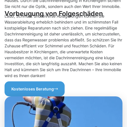
Hauses. Durch die Dachrinnenreinigung in Kirchlengern sichern
Sie nicht nur die Optik, sondern auch den Wert Ihrer Immobilie.
Vorbeugung von Folgeschäden
Laub, Schmutz und diverse Ablagerungen können die
Wasserableitung erheblich behindern und im schlimmsten Fall
kostspielige Reparaturen nach sich ziehen. Eine regelmäßige
Dachrinnenreinigung ist daher unerlässlich, um sicherzustellen,
dass das Regenwasser problemlos abfließt. So schützen Sie Ihr
Zuhause effizient vor Schimmel und feuchten Schäden. Für
Hausbesitzer in Kirchlengern, die unerwartete Kosten
vermeiden möchten, ist die Dachrinnenreinigung eine kluge
Investition, die sich langfristig auszahlt. Machen Sie also keinen
Halt und kümmern Sie sich um Ihre Dachrinnen – Ihre Immobilie
wird es Ihnen danken!
Kostenloses Beratung