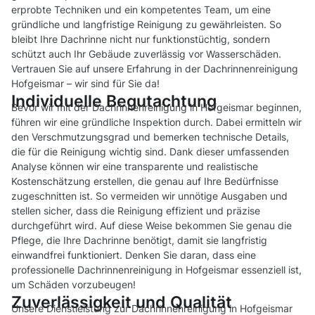
erprobte Techniken und ein kompetentes Team, um eine
gründliche und langfristige Reinigung zu gewährleisten. So
bleibt Ihre Dachrinne nicht nur funktionstüchtig, sondern
schützt auch Ihr Gebäude zuverlässig vor Wasserschäden.
Vertrauen Sie auf unsere Erfahrung in der Dachrinnenreinigung
Hofgeismar – wir sind für Sie da!
Individuelle Begutachtung
Bevor wir mit der Dachrinnenreinigung in Hofgeismar beginnen,
führen wir eine gründliche Inspektion durch. Dabei ermitteln wir
den Verschmutzungsgrad und bemerken technische Details,
die für die Reinigung wichtig sind. Dank dieser umfassenden
Analyse können wir eine transparente und realistische
Kostenschätzung erstellen, die genau auf Ihre Bedürfnisse
zugeschnitten ist. So vermeiden wir unnötige Ausgaben und
stellen sicher, dass die Reinigung effizient und präzise
durchgeführt wird. Auf diese Weise bekommen Sie genau die
Pflege, die Ihre Dachrinne benötigt, damit sie langfristig
einwandfrei funktioniert. Denken Sie daran, dass eine
professionelle Dachrinnenreinigung in Hofgeismar essenziell ist,
um Schäden vorzubeugen!
Zuverlässigkeit und Qualität
Unsere Dienstleistung zur Dachrinnenreinigung in Hofgeismar