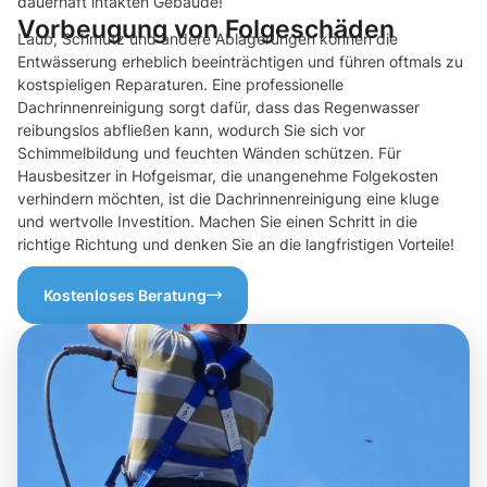
dauerhaft intakten Gebäude!
Vorbeugung von Folgeschäden
Laub, Schmutz und andere Ablagerungen können die
Entwässerung erheblich beeinträchtigen und führen oftmals zu
kostspieligen Reparaturen. Eine professionelle
Dachrinnenreinigung sorgt dafür, dass das Regenwasser
reibungslos abfließen kann, wodurch Sie sich vor
Schimmelbildung und feuchten Wänden schützen. Für
Hausbesitzer in Hofgeismar, die unangenehme Folgekosten
verhindern möchten, ist die Dachrinnenreinigung eine kluge
und wertvolle Investition. Machen Sie einen Schritt in die
richtige Richtung und denken Sie an die langfristigen Vorteile!
Kostenloses Beratung