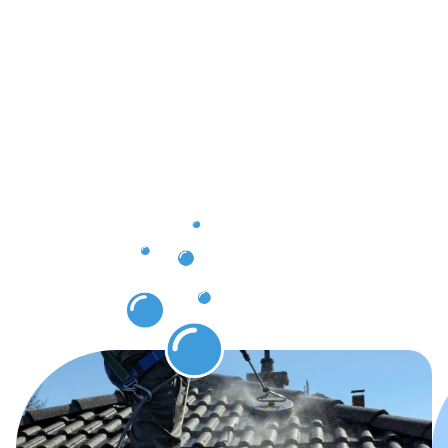
die Sie
nach der
Dachrinnenr
in
Hofgeismar
erwarten
können