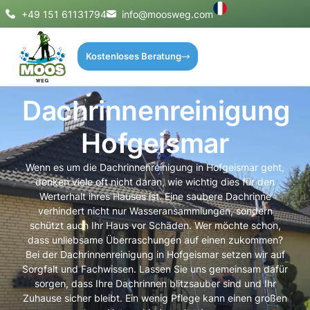
+49 151 61131794
info@moosweg.com
Kostenloses Beratung
Dachrinnenreinigung
Hofgeismar
Wenn es um die Dachrinnenreinigung in Hofgeismar geht,
denken viele oft nicht daran, wie wichtig dies für den
Werterhalt ihres Hauses ist. Eine saubere Dachrinne
verhindert nicht nur Wasseransammlungen, sondern
schützt auch Ihr Haus vor Schäden. Wer möchte schon,
dass unliebsame Überraschungen auf einen zukommen?
Bei der Dachrinnenreinigung in Hofgeismar setzen wir auf
Sorgfalt und Fachwissen. Lassen Sie uns gemeinsam dafür
sorgen, dass Ihre Dachrinnen blitzsauber sind und Ihr
Zuhause sicher bleibt. Ein wenig Pflege kann einen großen