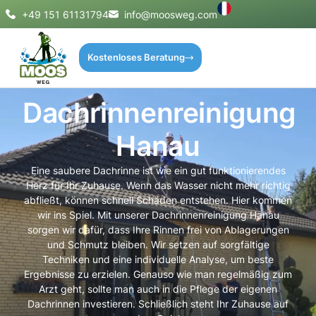
+49 151 61131794
info@moosweg.com
Kostenloses Beratung
Dachrinnenreinigung
Hanau
Eine saubere Dachrinne ist wie ein gut funktionierendes
Herz für Ihr Zuhause. Wenn das Wasser nicht mehr richtig
abfließt, können schnell Schäden entstehen. Hier kommen
wir ins Spiel. Mit unserer Dachrinnenreinigung Hanau
sorgen wir dafür, dass Ihre Rinnen frei von Ablagerungen
und Schmutz bleiben. Wir setzen auf sorgfältige
Techniken und eine individuelle Analyse, um beste
Ergebnisse zu erzielen. Genauso wie man regelmäßig zum
Arzt geht, sollte man auch in die Pflege der eigenen
Dachrinnen investieren. Schließlich steht Ihr Zuhause auf