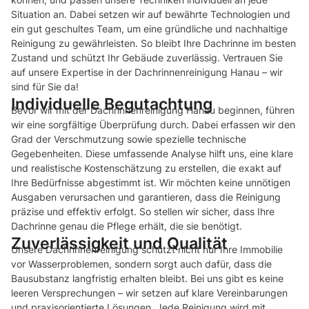
Situation an. Dabei setzen wir auf bewährte Technologien und
ein gut geschultes Team, um eine gründliche und nachhaltige
Reinigung zu gewährleisten. So bleibt Ihre Dachrinne im besten
Zustand und schützt Ihr Gebäude zuverlässig. Vertrauen Sie
auf unsere Expertise in der Dachrinnenreinigung Hanau – wir
sind für Sie da!
Individuelle Begutachtung
Bevor wir mit der Dachrinnenreinigung Hanau beginnen, führen
wir eine sorgfältige Überprüfung durch. Dabei erfassen wir den
Grad der Verschmutzung sowie spezielle technische
Gegebenheiten. Diese umfassende Analyse hilft uns, eine klare
und realistische Kostenschätzung zu erstellen, die exakt auf
Ihre Bedürfnisse abgestimmt ist. Wir möchten keine unnötigen
Ausgaben verursachen und garantieren, dass die Reinigung
präzise und effektiv erfolgt. So stellen wir sicher, dass Ihre
Dachrinne genau die Pflege erhält, die sie benötigt.
Zuverlässigkeit und Qualität
Unsere Dachrinnenreinigung schützt nicht nur Ihre Immobilie
vor Wasserproblemen, sondern sorgt auch dafür, dass die
Bausubstanz langfristig erhalten bleibt. Bei uns gibt es keine
leeren Versprechungen – wir setzen auf klare Vereinbarungen
und praxisorientierte Lösungen. Jede Reinigung wird mit