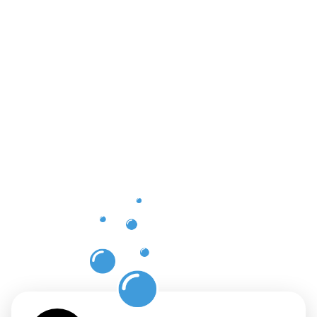
Vorteile
einer
professione
Dachrinnenr
in Hanau
mit
Moosweg