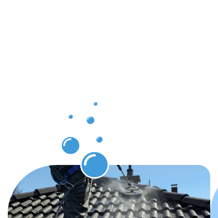
Ergebnisse,
die Sie
nach der
Dachrinnenr
in Hanau
erwarten
können