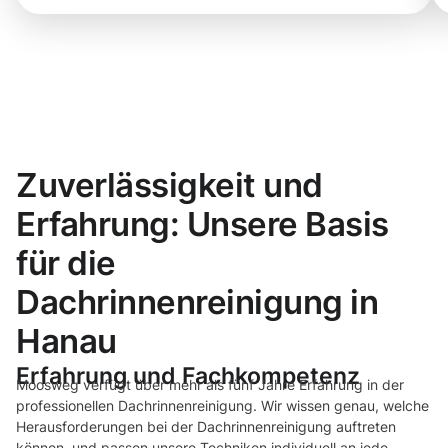
Zuverlässigkeit und
Erfahrung: Unsere Basis
für die
Dachrinnenreinigung in
Hanau
Erfahrung und Fachkompetenz
Moosweg verfügt über mehr als fünf Jahre Erfahrung in der
professionellen Dachrinnenreinigung. Wir wissen genau, welche
Herausforderungen bei der Dachrinnenreinigung auftreten
können, und passen unsere Techniken individuell an jede