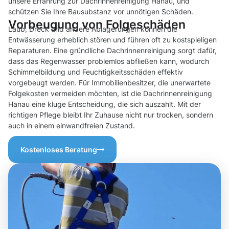
unsere Erfahrung zur Dachrinnenreinigung Hanau, und
schützen Sie Ihre Bausubstanz vor unnötigen Schäden.
Vorbeugung von Folgeschäden
Laub, Dreck und andere Ablagerungen können die
Entwässerung erheblich stören und führen oft zu kostspieligen
Reparaturen. Eine gründliche Dachrinnenreinigung sorgt dafür,
dass das Regenwasser problemlos abfließen kann, wodurch
Schimmelbildung und Feuchtigkeitsschäden effektiv
vorgebeugt werden. Für Immobilienbesitzer, die unerwartete
Folgekosten vermeiden möchten, ist die Dachrinnenreinigung
Hanau eine kluge Entscheidung, die sich auszahlt. Mit der
richtigen Pflege bleibt Ihr Zuhause nicht nur trocken, sondern
auch in einem einwandfreien Zustand.
Kostenloses Beratung