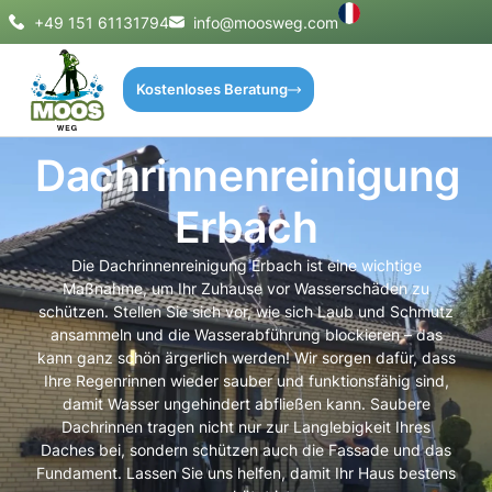
+49 151 61131794
info@moosweg.com
Kostenloses Beratung
Dachrinnenreinigung
Erbach
Die Dachrinnenreinigung Erbach ist eine wichtige
Maßnahme, um Ihr Zuhause vor Wasserschäden zu
schützen. Stellen Sie sich vor, wie sich Laub und Schmutz
ansammeln und die Wasserabführung blockieren – das
kann ganz schön ärgerlich werden! Wir sorgen dafür, dass
Ihre Regenrinnen wieder sauber und funktionsfähig sind,
damit Wasser ungehindert abfließen kann. Saubere
Dachrinnen tragen nicht nur zur Langlebigkeit Ihres
Daches bei, sondern schützen auch die Fassade und das
Fundament. Lassen Sie uns helfen, damit Ihr Haus bestens