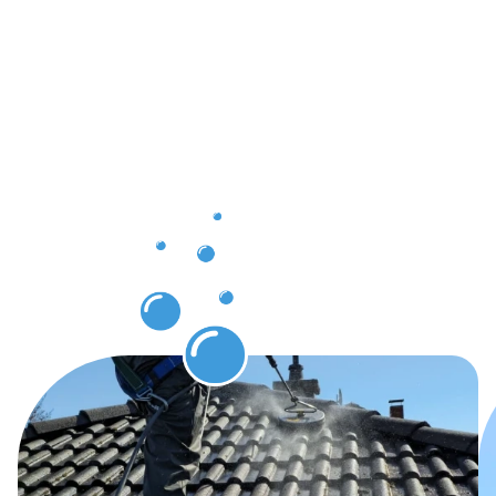
Ergebnisse,
die Sie
nach der
Dachrinnenr
in Erbach
erwarten
können