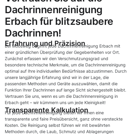
Dachrinnenreinigung
Erbach für blitzsaubere
Dachrinnen!
Erfahrung und Präzision
Bei Moosweg beginnt jede Dachrinnenreinigung Erbach mit
einer gründlichen Überprüfung der Gegebenheiten vor Ort.
Zunächst erfassen wir den Verschmutzungsgrad und
besondere technische Merkmale, um die Dachrinnenreinigung
optimal auf Ihre individuellen Bedürfnisse abzustimmen. Durch
unsere langjährige Erfahrung sind wir in der Lage, die
passenden Methoden und Geräte auszuwählen, damit die
Funktion Ihrer Dachrinnen auf lange Sicht sichergestellt bleibt.
Vertrauen Sie uns, wenn es um die Dachrinnenreinigung in
Erbach geht – wir kümmern uns um jede Kleinigkeit!
Transparente Kalkulation
Für jede Dachrinnenreinigung bieten wir Ihnen eine
transparente und faire Preisübersicht, ganz ohne versteckte
Kosten. Die Reinigung selbst führen wir mit bewährten
Methoden durch, die Laub, Schmutz und Ablagerungen