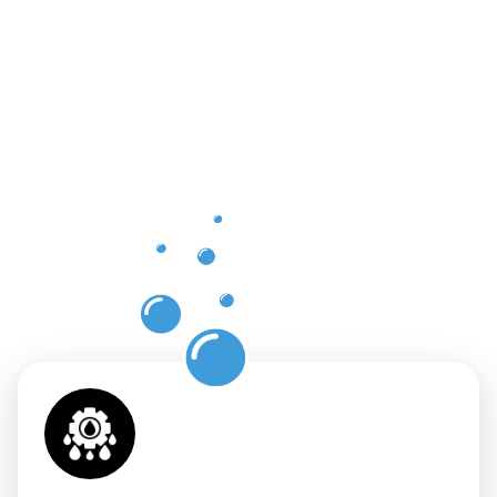
Vorteile
der
professione
Dachrinnenr
in Erbach
mit
Moosweg