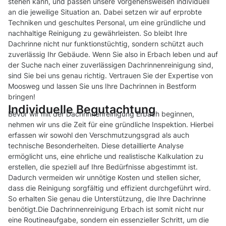
stehen kann, und passen unsere Vorgehensweisen individuell
an die jeweilige Situation an. Dabei setzen wir auf erprobte
Techniken und geschultes Personal, um eine gründliche und
nachhaltige Reinigung zu gewährleisten. So bleibt Ihre
Dachrinne nicht nur funktionstüchtig, sondern schützt auch
zuverlässig Ihr Gebäude. Wenn Sie also in Erbach leben und auf
der Suche nach einer zuverlässigen Dachrinnenreinigung sind,
sind Sie bei uns genau richtig. Vertrauen Sie der Expertise von
Moosweg und lassen Sie uns Ihre Dachrinnen in Bestform
bringen!
Individuelle Begutachtung
Bevor wir mit der Dachrinnenreinigung Erbach beginnen,
nehmen wir uns die Zeit für eine gründliche Inspektion. Hierbei
erfassen wir sowohl den Verschmutzungsgrad als auch
technische Besonderheiten. Diese detaillierte Analyse
ermöglicht uns, eine ehrliche und realistische Kalkulation zu
erstellen, die speziell auf Ihre Bedürfnisse abgestimmt ist.
Dadurch vermeiden wir unnötige Kosten und stellen sicher,
dass die Reinigung sorgfältig und effizient durchgeführt wird.
So erhalten Sie genau die Unterstützung, die Ihre Dachrinne
benötigt.Die Dachrinnenreinigung Erbach ist somit nicht nur
eine Routineaufgabe, sondern ein essenzieller Schritt, um die