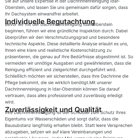
Sie auf unsere Expertise in der Dachrinnenreinigung Idar-
Oberstein, und lassen Sie uns gemeinsam dafür sorgen, dass
Ihr Dachsystem einwandfrei arbeitet.
Individuelle Begutachtung
Bevor wir mit der Dachrinnenreinigung Idar-Oberstein
beginnen, führen wir eine gründliche Inspektion durch. Dabei
überprüfen wir den Verschmutzungsgrad und besondere
technische Aspekte. Diese detaillierte Analyse erlaubt es uns,
Ihnen eine klare und realistische Kostenschätzung zu
präsentieren, die genau auf Ihre Bedürfnisse abgestimmt ist. So
vermeiden wir unnötige Ausgaben und gewährleisten, dass die
Reinigung effizient und zielgerichtet durchgeführt wird.
Schließlich möchten wir sicherstellen, dass Ihre Dachrinne die
Pflege bekommt, die sie wirklich benötigt.Mit unserer
Dachrinnenreinigung in Idar-Oberstein können Sie darauf
vertrauen, dass alles professionell und zuverlässig erledigt
wird.
Zuverlässigkeit und Qualität
Ihre Dachrinnenreinigung ist der Schlüssel zum Schutz Ihres
Eigentums vor Wasserschäden und sorgt dafür, dass die
Bausubstanz langfristig erhalten bleibt. Statt leere Versprechen
abzugeben, setzen wir auf klare Vereinbarungen und