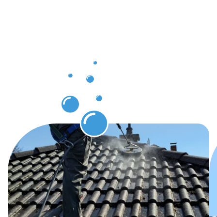
Dachrinnenr
Idar-
Oberstein
erwarten
können