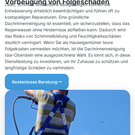
Vorbeugung von Folgeschäden
Laub, Schmutz und andere Ablagerungen können die
Entwässerung erheblich beeinträchtigen und führen oft zu
kostspieligen Reparaturen. Eine gründliche
Dachrinnenreinigung ist essentiell, um sicherzustellen, dass das
Regenwasser ohne Hindernisse abfließen kann. Dadurch wird
das Risiko von Schimmelbildung und Feuchtigkeitsschäden
deutlich verringert. Wenn Sie als Hauseigentümer teure
Folgekosten vermeiden möchten, ist die Dachrinnenreinigung
Idar-Oberstein eine ausgezeichnete Wahl. Es lohnt sich, in diese
Dienstleistung zu investieren, um Ihr Zuhause zu schützen und
langfristige Schäden zu verhindern.
Kostenloses Beratung