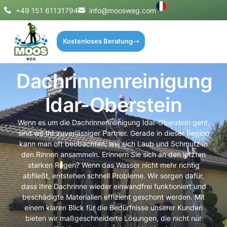
+49 151 61131794
info@moosweg.com
Kostenloses Beratung
Dachrinnenreinigung
Idar-Oberstein
Wenn es um die Dachrinnenreinigung Idar-Oberstein geht,
sind wir Ihr zuverlässiger Partner. Gerade in dieser Region
kann man oft beobachten, wie sich Laub und Schmutz in
den Rinnen ansammeln. Erinnern Sie sich an den letzten
starken Regen? Wenn das Wasser nicht mehr richtig
abfließt, entstehen schnell Probleme. Wir sorgen dafür,
dass Ihre Dachrinne wieder einwandfrei funktioniert und
beschädigte Materialien effizient geschont werden. Mit
einem klaren Blick für die Bedürfnisse unserer Kunden
bieten wir maßgeschneiderte Lösungen, die nicht nur