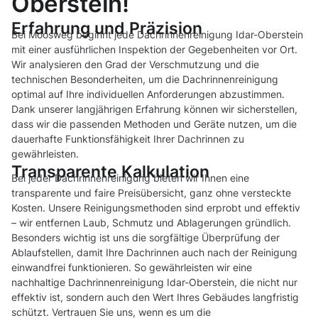
Oberstein!
Erfahrung und Präzision
Bei Moosweg beginnt jede Dachrinnenreinigung Idar-Oberstein
mit einer ausführlichen Inspektion der Gegebenheiten vor Ort.
Wir analysieren den Grad der Verschmutzung und die
technischen Besonderheiten, um die Dachrinnenreinigung
optimal auf Ihre individuellen Anforderungen abzustimmen.
Dank unserer langjährigen Erfahrung können wir sicherstellen,
dass wir die passenden Methoden und Geräte nutzen, um die
dauerhafte Funktionsfähigkeit Ihrer Dachrinnen zu
gewährleisten.
Transparente Kalkulation
Bei jeder Dachrinnenreinigung bieten wir Ihnen eine
transparente und faire Preisübersicht, ganz ohne versteckte
Kosten. Unsere Reinigungsmethoden sind erprobt und effektiv
– wir entfernen Laub, Schmutz und Ablagerungen gründlich.
Besonders wichtig ist uns die sorgfältige Überprüfung der
Ablaufstellen, damit Ihre Dachrinnen auch nach der Reinigung
einwandfrei funktionieren. So gewährleisten wir eine
nachhaltige Dachrinnenreinigung Idar-Oberstein, die nicht nur
effektiv ist, sondern auch den Wert Ihres Gebäudes langfristig
schützt. Vertrauen Sie uns, wenn es um die