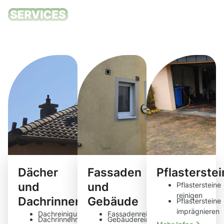
Unsere
Reinigungsdie
Dächer
Fassaden
Pflasterste
und
und
Pflastersteine
reinigen
Dachrinnen
Gebäude
Pflastersteine
imprägnieren
Dachreinigung
Fassadenreinigung
Dachrinnenreinigung
Gebäudereinigung