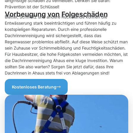
langfristige Schäden zu vermeiden. Denken Sie daran:
Prävention ist der Schlüssel!
Vorbeugung von Folgeschäden
Blätter, Schmutz und andere Rückstände können die
Entwässerung stark beeinträchtigen und führen häufig zu
kostspieligen Reparaturen. Durch eine professionelle
Dachrinnenreinigung wird sichergestellt, dass das
Regenwasser problemlos abfließt. Auf diese Weise schützt man
sein Zuhause vor Schimmelbildung und Feuchtigkeitsschäden.
Für Hausbesitzer, die hohe Folgekosten vermeiden möchten, ist
die Dachrinnenreinigung Ahaus eine kluge Investition. Warum
sollten Sie also warten? Sorgen Sie jetzt dafür, dass Ihre
Dachrinnen in Ahaus stets frei von Ablagerungen sind!
Kostenloses Beratung