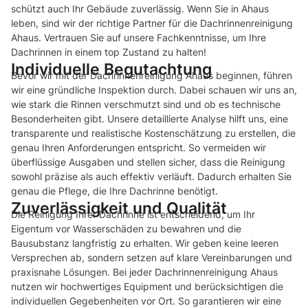
schützt auch Ihr Gebäude zuverlässig. Wenn Sie in Ahaus
leben, sind wir der richtige Partner für die Dachrinnenreinigung
Ahaus. Vertrauen Sie auf unsere Fachkenntnisse, um Ihre
Dachrinnen in einem top Zustand zu halten!
Individuelle Begutachtung
Bevor wir mit der Dachrinnenreinigung Ahaus beginnen, führen
wir eine gründliche Inspektion durch. Dabei schauen wir uns an,
wie stark die Rinnen verschmutzt sind und ob es technische
Besonderheiten gibt. Unsere detaillierte Analyse hilft uns, eine
transparente und realistische Kostenschätzung zu erstellen, die
genau Ihren Anforderungen entspricht. So vermeiden wir
überflüssige Ausgaben und stellen sicher, dass die Reinigung
sowohl präzise als auch effektiv verläuft. Dadurch erhalten Sie
genau die Pflege, die Ihre Dachrinne benötigt.
Zuverlässigkeit und Qualität
Die Reinigung Ihrer Dachrinne ist entscheidend, um Ihr
Eigentum vor Wasserschäden zu bewahren und die
Bausubstanz langfristig zu erhalten. Wir geben keine leeren
Versprechen ab, sondern setzen auf klare Vereinbarungen und
praxisnahe Lösungen. Bei jeder Dachrinnenreinigung Ahaus
nutzen wir hochwertiges Equipment und berücksichtigen die
individuellen Gegebenheiten vor Ort. So garantieren wir eine