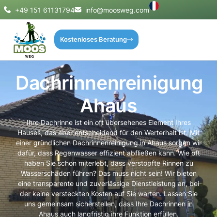
+49 151 61131794
info@moosweg.com
Kostenloses Beratung
Dachrinnenreinigung
Ahaus
Ihre Dachrinne ist ein oft übersehenes Element Ihres
Hauses, das aber entscheidend für den Werterhalt ist. Mit
einer gründlichen Dachrinnenreinigung in Ahaus sorgen wir
dafür, dass Regenwasser effizient abfließen kann. Wie oft
haben Sie schon miterlebt, dass verstopfte Rinnen zu
Wasserschäden führen? Das muss nicht sein! Wir bieten
eine transparente und zuverlässige Dienstleistung an, bei
der keine versteckten Kosten auf Sie warten. Lassen Sie
uns gemeinsam sicherstellen, dass Ihre Dachrinnen in
Ahaus auch langfristig ihre Funktion erfüllen.