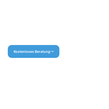
Dachrinnenreinigung Ahaus
verhindern Sie, dass sich
Wasser staut und eventuelle
Schäden an Ihrem Gebäude
entstehen. Vertrauen Sie auf
unsere Expertise, um Ihre
Dachrinnen in optimalem
Zustand zu halten!
Kostenloses Beratung
Vorteile