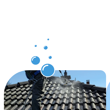
die Sie
nach der
Dachrinnenr
Ahaus
erwarten
können