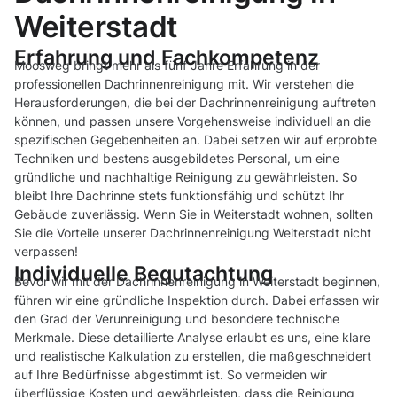
Weiterstadt
Erfahrung und Fachkompetenz
Moosweg bringt mehr als fünf Jahre Erfahrung in der
professionellen Dachrinnenreinigung mit. Wir verstehen die
Herausforderungen, die bei der Dachrinnenreinigung auftreten
können, und passen unsere Vorgehensweise individuell an die
spezifischen Gegebenheiten an. Dabei setzen wir auf erprobte
Techniken und bestens ausgebildetes Personal, um eine
gründliche und nachhaltige Reinigung zu gewährleisten. So
bleibt Ihre Dachrinne stets funktionsfähig und schützt Ihr
Gebäude zuverlässig. Wenn Sie in Weiterstadt wohnen, sollten
Sie die Vorteile unserer Dachrinnenreinigung Weiterstadt nicht
verpassen!
Individuelle Begutachtung
Bevor wir mit der Dachrinnenreinigung in Weiterstadt beginnen,
führen wir eine gründliche Inspektion durch. Dabei erfassen wir
den Grad der Verunreinigung und besondere technische
Merkmale. Diese detaillierte Analyse erlaubt es uns, eine klare
und realistische Kalkulation zu erstellen, die maßgeschneidert
auf Ihre Bedürfnisse abgestimmt ist. So vermeiden wir
überflüssige Kosten und gewährleisten, dass die Reinigung