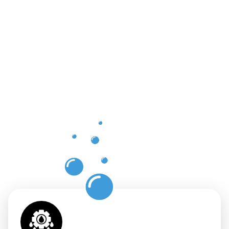
Vorteile
der
professione
Dachrinnenr
in
Tuttlingen
mit
Moosweg