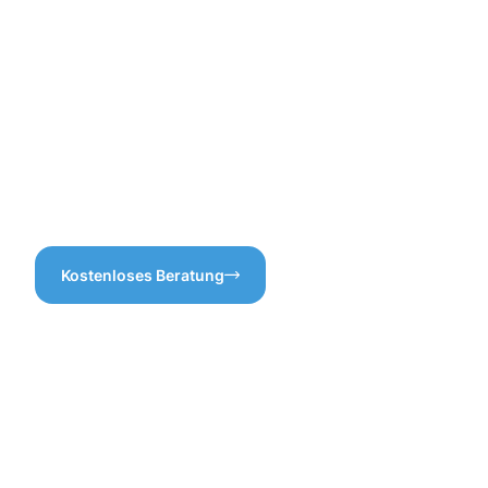
genau richtig – denn eine gut
gewartete Dachrinne schützt
Ihr Zuhause vor
unerwünschten
Wasserschäden. Denken Sie
daran, dass eine rechtzeitige
Dachrinnenreinigung in
Tuttlingen Ihnen langfristig
Kosten und Ärger ersparen
kann!
Kostenloses Beratung