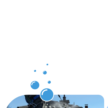
Ergebnisse,
die Sie
nach der
Dachrinnenr
in
Tuttlingen
genießen
können.