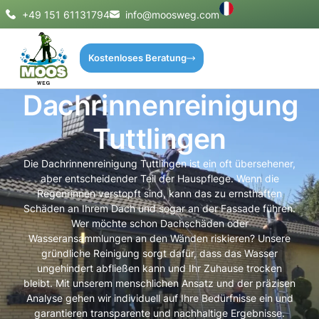
+49 151 61131794
info@moosweg.com
Kostenloses Beratung
Dachrinnenreinigung
Tuttlingen
Die Dachrinnenreinigung Tuttlingen ist ein oft übersehener,
aber entscheidender Teil der Hauspflege. Wenn die
Regenrinnen verstopft sind, kann das zu ernsthaften
Schäden an Ihrem Dach und sogar an der Fassade führen.
Wer möchte schon Dachschäden oder
Wasseransammlungen an den Wänden riskieren? Unsere
gründliche Reinigung sorgt dafür, dass das Wasser
ungehindert abfließen kann und Ihr Zuhause trocken
bleibt. Mit unserem menschlichen Ansatz und der präzisen
Analyse gehen wir individuell auf Ihre Bedürfnisse ein und
garantieren transparente und nachhaltige Ergebnisse.