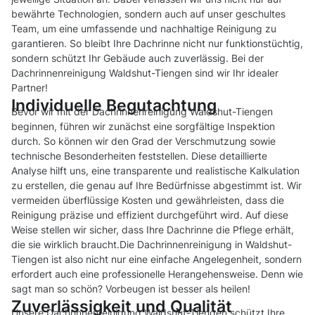
bewährte Technologien, sondern auch auf unser geschultes
Team, um eine umfassende und nachhaltige Reinigung zu
garantieren. So bleibt Ihre Dachrinne nicht nur funktionstüchtig,
sondern schützt Ihr Gebäude auch zuverlässig. Bei der
Dachrinnenreinigung Waldshut-Tiengen sind wir Ihr idealer
Partner!
Individuelle Begutachtung
Bevor wir mit der Dachrinnenreinigung Waldshut-Tiengen
beginnen, führen wir zunächst eine sorgfältige Inspektion
durch. So können wir den Grad der Verschmutzung sowie
technische Besonderheiten feststellen. Diese detaillierte
Analyse hilft uns, eine transparente und realistische Kalkulation
zu erstellen, die genau auf Ihre Bedürfnisse abgestimmt ist. Wir
vermeiden überflüssige Kosten und gewährleisten, dass die
Reinigung präzise und effizient durchgeführt wird. Auf diese
Weise stellen wir sicher, dass Ihre Dachrinne die Pflege erhält,
die sie wirklich braucht.Die Dachrinnenreinigung in Waldshut-
Tiengen ist also nicht nur eine einfache Angelegenheit, sondern
erfordert auch eine professionelle Herangehensweise. Denn wie
sagt man so schön? Vorbeugen ist besser als heilen!
Zuverlässigkeit und Qualität
Unsere Dachrinnenreinigung Waldshut-Tiengen schützt Ihre