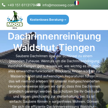
+49 151 61131794
info@moosweg.com
Kostenloses Beratung
Dachrinnenreinigung
Waldshut-Tiengen
Saubere Dachrinnen sind der Schlüssel zu einem
gesunden Zuhause. Wenn es um die Dachrinnenreinigung
Waldshut-Tiengen geht, wissen wir, wie wichtig es ist, dass
alles einwandfrei funktioniert. Blockierte Rinnen können zu
Wasserschäden und aufwendigen Reparaturen führen –
das will niemand erleben! Mit unserer maßgeschneiderten
Herangehensweise sorgen wir dafür, dass Ihre Dachrinnen
gründlich gereinigt werden. So schützen Sie Ihr Gebäude
und tragen gleichzeitig zur Werterhaltung bei. Es ist
einfach: Saubere Rinnen = sorgenfreies Wohnen. Gönnen
Sie sich die effiziente Dachrinnenreinigung Waldshut-