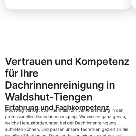
Vertrauen und Kompetenz
für Ihre
Dachrinnenreinigung in
Waldshut-Tiengen
Erfahrung und Fachkompetenz
Moosweg verfügt über mehr als fünf Jahre Erfahrung in der
professionellen Dachrinnenreinigung. Wir wissen ganz genau,
welche Herausforderungen bei der Dachrinnenreinigung
auftreten können, und passen unsere Techniken gezielt an die
jeweilige Situation an. Dabei verlassen wir uns nicht nur auf