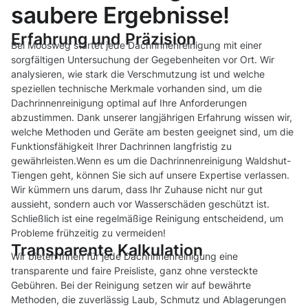
saubere Ergebnisse!
Erfahrung und Präzision
Bei Moosweg startet jede Dachrinnenreinigung mit einer
sorgfältigen Untersuchung der Gegebenheiten vor Ort. Wir
analysieren, wie stark die Verschmutzung ist und welche
speziellen technische Merkmale vorhanden sind, um die
Dachrinnenreinigung optimal auf Ihre Anforderungen
abzustimmen. Dank unserer langjährigen Erfahrung wissen wir,
welche Methoden und Geräte am besten geeignet sind, um die
Funktionsfähigkeit Ihrer Dachrinnen langfristig zu
gewährleisten.Wenn es um die Dachrinnenreinigung Waldshut-
Tiengen geht, können Sie sich auf unsere Expertise verlassen.
Wir kümmern uns darum, dass Ihr Zuhause nicht nur gut
aussieht, sondern auch vor Wasserschäden geschützt ist.
Schließlich ist eine regelmäßige Reinigung entscheidend, um
Probleme frühzeitig zu vermeiden!
Transparente Kalkulation
Wir bieten Ihnen für jede Dachrinnenreinigung eine
transparente und faire Preisliste, ganz ohne versteckte
Gebühren. Bei der Reinigung setzen wir auf bewährte
Methoden, die zuverlässig Laub, Schmutz und Ablagerungen