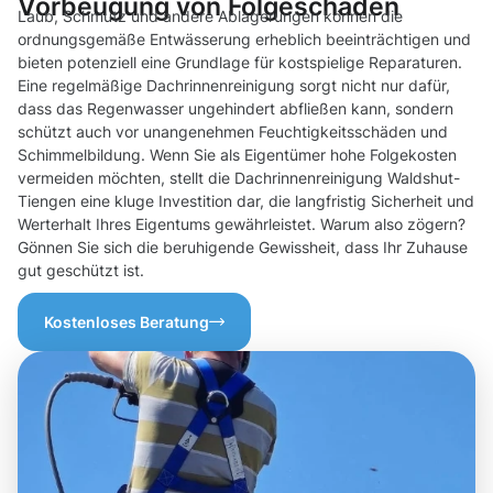
Vorbeugung von Folgeschäden
Laub, Schmutz und andere Ablagerungen können die
ordnungsgemäße Entwässerung erheblich beeinträchtigen und
bieten potenziell eine Grundlage für kostspielige Reparaturen.
Eine regelmäßige Dachrinnenreinigung sorgt nicht nur dafür,
dass das Regenwasser ungehindert abfließen kann, sondern
schützt auch vor unangenehmen Feuchtigkeitsschäden und
Schimmelbildung. Wenn Sie als Eigentümer hohe Folgekosten
vermeiden möchten, stellt die Dachrinnenreinigung Waldshut-
Tiengen eine kluge Investition dar, die langfristig Sicherheit und
Werterhalt Ihres Eigentums gewährleistet. Warum also zögern?
Gönnen Sie sich die beruhigende Gewissheit, dass Ihr Zuhause
gut geschützt ist.
Kostenloses Beratung