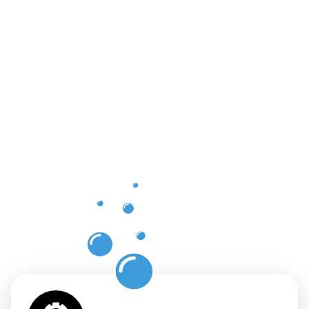
Vorteile
einer
professione
Dachrinnenr
in
Waldshut-
Tiengen