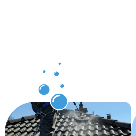
Saubere
Ergebnisse
nach der
Dachrinnenr
in
Waldshut-
Tiengen