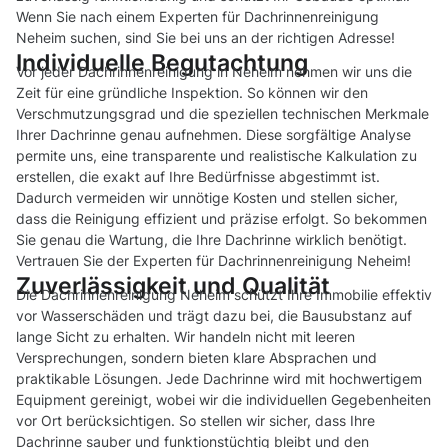
Wenn Sie nach einem Experten für Dachrinnenreinigung
Neheim suchen, sind Sie bei uns an der richtigen Adresse!
Individuelle Begutachtung
Vor jeder Dachrinnenreinigung in Neheim nehmen wir uns die
Zeit für eine gründliche Inspektion. So können wir den
Verschmutzungsgrad und die speziellen technischen Merkmale
Ihrer Dachrinne genau aufnehmen. Diese sorgfältige Analyse
permite uns, eine transparente und realistische Kalkulation zu
erstellen, die exakt auf Ihre Bedürfnisse abgestimmt ist.
Dadurch vermeiden wir unnötige Kosten und stellen sicher,
dass die Reinigung effizient und präzise erfolgt. So bekommen
Sie genau die Wartung, die Ihre Dachrinne wirklich benötigt.
Vertrauen Sie der Experten für Dachrinnenreinigung Neheim!
Zuverlässigkeit und Qualität
Die Dachrinnenreinigung Neheim schützt Ihre Immobilie effektiv
vor Wasserschäden und trägt dazu bei, die Bausubstanz auf
lange Sicht zu erhalten. Wir handeln nicht mit leeren
Versprechungen, sondern bieten klare Absprachen und
praktikable Lösungen. Jede Dachrinne wird mit hochwertigem
Equipment gereinigt, wobei wir die individuellen Gegebenheiten
vor Ort berücksichtigen. So stellen wir sicher, dass Ihre
Dachrinne sauber und funktionstüchtig bleibt und den