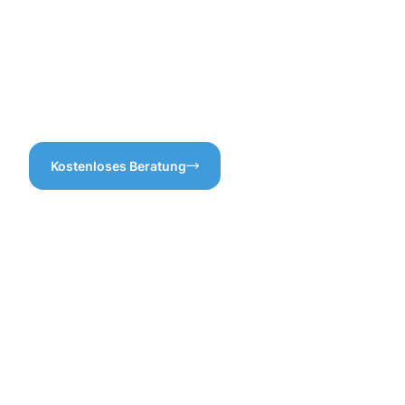
haben, können wir Ihnen die
beste Lösung anbieten.
Vertrauen Sie uns, wenn es
um die Dachrinnenreinigung
in Neheim geht – bei uns sind
Sie in besten Händen!
Kostenloses Beratung
Vorteile
einer