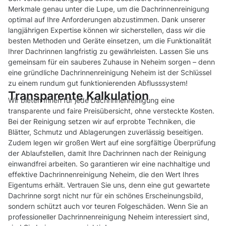
Merkmale genau unter die Lupe, um die Dachrinnenreinigung
optimal auf Ihre Anforderungen abzustimmen. Dank unserer
langjährigen Expertise können wir sicherstellen, dass wir die
besten Methoden und Geräte einsetzen, um die Funktionalität
Ihrer Dachrinnen langfristig zu gewährleisten. Lassen Sie uns
gemeinsam für ein sauberes Zuhause in Neheim sorgen – denn
eine gründliche Dachrinnenreinigung Neheim ist der Schlüssel
zu einem rundum gut funktionierenden Abflusssystem!
Transparente Kalkulation
Wir bieten Ihnen für jede Dachrinnenreinigung eine
transparente und faire Preisübersicht, ohne versteckte Kosten.
Bei der Reinigung setzen wir auf erprobte Techniken, die
Blätter, Schmutz und Ablagerungen zuverlässig beseitigen.
Zudem legen wir großen Wert auf eine sorgfältige Überprüfung
der Ablaufstellen, damit Ihre Dachrinnen nach der Reinigung
einwandfrei arbeiten. So garantieren wir eine nachhaltige und
effektive Dachrinnenreinigung Neheim, die den Wert Ihres
Eigentums erhält. Vertrauen Sie uns, denn eine gut gewartete
Dachrinne sorgt nicht nur für ein schönes Erscheinungsbild,
sondern schützt auch vor teuren Folgeschäden. Wenn Sie an
professioneller Dachrinnenreinigung Neheim interessiert sind,