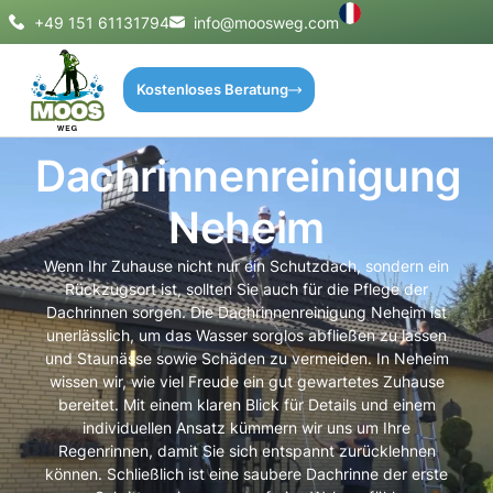
+49 151 61131794
info@moosweg.com
Kostenloses Beratung
Dachrinnenreinigung
Neheim
Wenn Ihr Zuhause nicht nur ein Schutzdach, sondern ein
Rückzugsort ist, sollten Sie auch für die Pflege der
Dachrinnen sorgen. Die Dachrinnenreinigung Neheim ist
unerlässlich, um das Wasser sorglos abfließen zu lassen
und Staunässe sowie Schäden zu vermeiden. In Neheim
wissen wir, wie viel Freude ein gut gewartetes Zuhause
bereitet. Mit einem klaren Blick für Details und einem
individuellen Ansatz kümmern wir uns um Ihre
Regenrinnen, damit Sie sich entspannt zurücklehnen
können. Schließlich ist eine saubere Dachrinne der erste