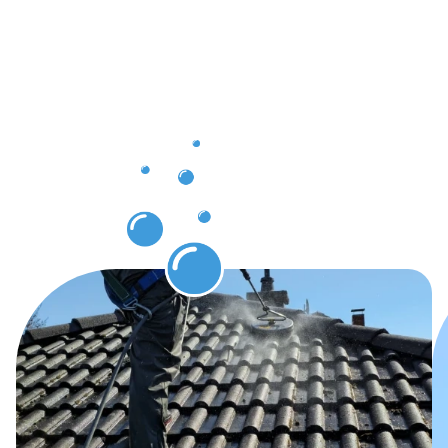
die Sie
nach der
Dachrinnenr
Neheim
erwarten
können