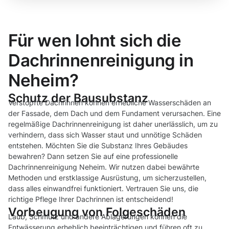
Für wen lohnt sich die
Dachrinnenreinigung in
Neheim?
Schutz der Bausubstanz
Verstopfte Dachrinnen können erhebliche Wasserschäden an
der Fassade, dem Dach und dem Fundament verursachen. Eine
regelmäßige Dachrinnenreinigung ist daher unerlässlich, um zu
verhindern, dass sich Wasser staut und unnötige Schäden
entstehen. Möchten Sie die Substanz Ihres Gebäudes
bewahren? Dann setzen Sie auf eine professionelle
Dachrinnenreinigung Neheim. Wir nutzen dabei bewährte
Methoden und erstklassige Ausrüstung, um sicherzustellen,
dass alles einwandfrei funktioniert. Vertrauen Sie uns, die
richtige Pflege Ihrer Dachrinnen ist entscheidend!
Vorbeugung von Folgeschäden
Laub, Schmutz und andere Ablagerungen können die
Entwässerung erheblich beeinträchtigen und führen oft zu