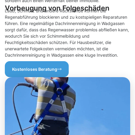
sondern auch einen Werterhalt deiner Immobilie.
Vorbeugung von Folgeschäden
Laub, Schmutz und andere Rückstände können die
Regenabführung blockieren und zu kostspieligen Reparaturen
führen. Eine regelmäßige Dachrinnenreinigung in Wadgassen
sorgt dafür, dass das Regenwasser problemlos abfließen kann,
wodurch Sie sich vor Schimmelbildung und
Feuchtigkeitsschäden schützen. Für Hausbesitzer, die
unerwartete Folgekosten vermeiden möchten, ist die
Dachrinnenreinigung in Wadgassen eine kluge Investition.
Kostenloses Beratung