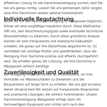
effektiven Lösung für die Dachrinnenreinigung suchen, sind Sie
bei uns genau richtig. Lassen Sie uns gemeinsam dafür sorgen,
dass Ihre Dachrinnen wieder optimal funktionieren!
Individuelle Begutachtung
Bevor wir mit der Dachrinnenreinigung in Wadgassen beginnen,
führen wir eine sorgfältige Inspektion durch. Diese Maßnahme
hilft uns, den Verschmutzungsgrad sowie eventuelle technische
Besonderheiten zu erkennen. Durch diese gründliche Analyse
können wir eine transparente und realistische Kalkulation
erstellen, die genau auf Ihre Bedürfnisse abgestimmt ist. So
vermeiden wir unnötige Kosten und gewährleisten, dass die
Reinigung Ihrer Dachrinne präzise und effektiv durchgeführt
wird. Sie erhalten genau die Leistung, die Ihre Dachrinne in
Wadgassen wirklich benötigt.
Zuverlässigkeit und Qualität
Die Reinigung Ihrer Dachrinnen ist entscheidend, um Ihre
Immobilie vor Wasserschäden zu bewahren und die
Bausubstanz auf lange Sicht zu erhalten. Bei uns gibt es keine
leeren Versprechen! Wir setzen auf transparente Absprachen
und praktische Lösungen, die wirklich funktionieren. Unsere
Dachrinnenreinigung Wadgassen erfolgt stets mit
hochwertigem Equipment und richtet sich nach den