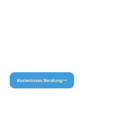
Dachrinnenreinigung nicht
nur für die Lebensdauer Ihrer
Rinnen wichtig ist, sondern
auch für die Erhaltung der
gesamten Gebäudestruktur?
Lassen Sie uns gemeinsam
dafür sorgen, dass Ihre
Dachrinnen in Wadgassen
immer in bestem Zustand
sind!
Kostenloses Beratung