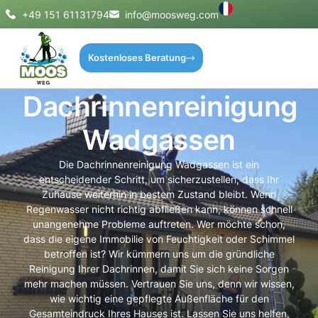
+49 151 61131794
info@moosweg.com
Kostenloses Beratung
Dachrinnenreinigung
Wadgassen
Die Dachrinnenreinigung Wadgassen ist ein
entscheidender Schritt, um sicherzustellen, dass Ihr
Zuhause weiterhin in bestem Zustand bleibt. Wenn
Regenwasser nicht richtig abfließen kann, können schnell
unangenehme Probleme auftreten. Wer möchte schon,
dass die eigene Immobilie von Feuchtigkeit oder Schimmel
betroffen ist? Wir kümmern uns um die gründliche
Reinigung Ihrer Dachrinnen, damit Sie sich keine Sorgen
mehr machen müssen. Vertrauen Sie uns, denn wir wissen,
wie wichtig eine gepflegte Außenfläche für den
Gesamteindruck Ihres Hauses ist. Lassen Sie uns helfen,