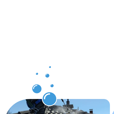
Ergebnisse,
die Sie
nach
unserer
Dachrinnenr
Schwelm
erwarten
können