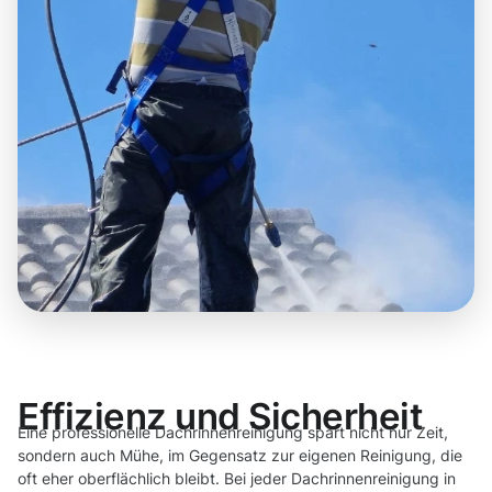
Effizienz und Sicherheit
Eine professionelle Dachrinnenreinigung spart nicht nur Zeit,
sondern auch Mühe, im Gegensatz zur eigenen Reinigung, die
oft eher oberflächlich bleibt. Bei jeder Dachrinnenreinigung in