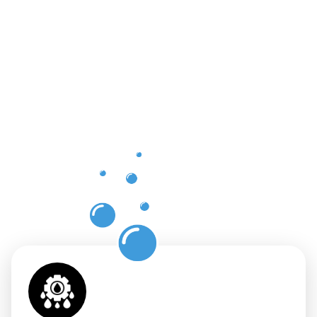
Vorteile
einer
professione
Dachrinnenr
Schwelm
mit
Moosweg