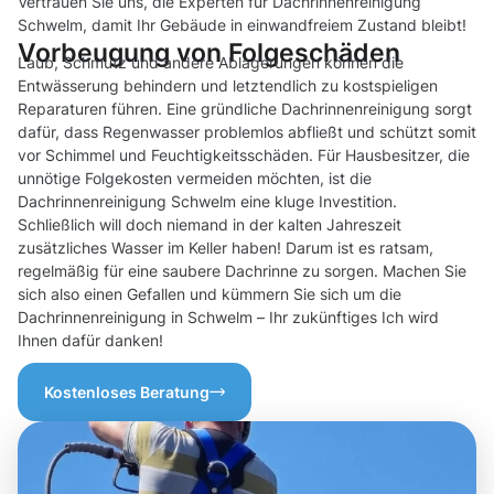
Vertrauen Sie uns, die Experten für Dachrinnenreinigung
Schwelm, damit Ihr Gebäude in einwandfreiem Zustand bleibt!
Vorbeugung von Folgeschäden
Laub, Schmutz und andere Ablagerungen können die
Entwässerung behindern und letztendlich zu kostspieligen
Reparaturen führen. Eine gründliche Dachrinnenreinigung sorgt
dafür, dass Regenwasser problemlos abfließt und schützt somit
vor Schimmel und Feuchtigkeitsschäden. Für Hausbesitzer, die
unnötige Folgekosten vermeiden möchten, ist die
Dachrinnenreinigung Schwelm eine kluge Investition.
Schließlich will doch niemand in der kalten Jahreszeit
zusätzliches Wasser im Keller haben! Darum ist es ratsam,
regelmäßig für eine saubere Dachrinne zu sorgen. Machen Sie
sich also einen Gefallen und kümmern Sie sich um die
Dachrinnenreinigung in Schwelm – Ihr zukünftiges Ich wird
Ihnen dafür danken!
Kostenloses Beratung