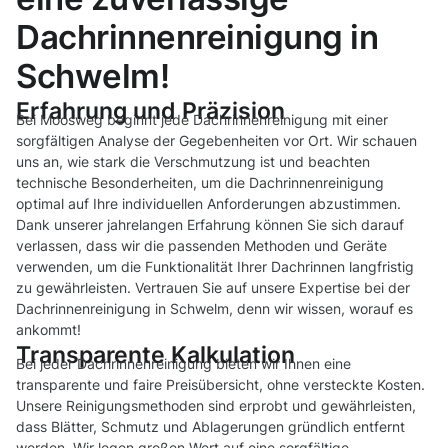
Dachrinnenreinigung in
Schwelm!
Erfahrung und Präzision
Bei Moosweg beginnt jede Dachrinnenreinigung mit einer
sorgfältigen Analyse der Gegebenheiten vor Ort. Wir schauen
uns an, wie stark die Verschmutzung ist und beachten
technische Besonderheiten, um die Dachrinnenreinigung
optimal auf Ihre individuellen Anforderungen abzustimmen.
Dank unserer jahrelangen Erfahrung können Sie sich darauf
verlassen, dass wir die passenden Methoden und Geräte
verwenden, um die Funktionalität Ihrer Dachrinnen langfristig
zu gewährleisten. Vertrauen Sie auf unsere Expertise bei der
Dachrinnenreinigung in Schwelm, denn wir wissen, worauf es
ankommt!
Transparente Kalkulation
Bei jeder Dachrinnenreinigung bieten wir Ihnen eine
transparente und faire Preisübersicht, ohne versteckte Kosten.
Unsere Reinigungsmethoden sind erprobt und gewährleisten,
dass Blätter, Schmutz und Ablagerungen gründlich entfernt
werden. Wir legen großen Wert auf eine sorgfältige