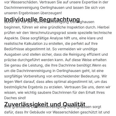
vor Wasserschäden. Vertrauen Sie auf unsere Expertise in der
Dachrinnenreinigung Oerlinghausen und lassen Sie sich von
unseren Ergebnissen überzeugen!
Individuelle Begutachtung
Bevor wir mit der Dachrinnenreinigung Oerlinghausen
beginnen, führen wir eine gründliche Inspektion durch. Hierbei
prüfen wir den Verschmutzungsgrad sowie spezielle technische
Aspekte. Diese sorgfältige Analyse hilft uns, eine klare und
realistische Kalkulation zu erstellen, die perfekt auf Ihre
Bedürfnisse abgestimmt ist. So vermeiden wir unnötige
Ausgaben und stellen sicher, dass die Reinigung effizient und
präzise durchgeführt werden kann. Auf diese Weise erhalten
Sie genau die Leistung, die Ihre Dachrinne benötigt.Wenn es
um die Dachrinnenreinigung in Oerlinghausen geht, ist eine
sorgfältige Vorbereitung von entscheidender Bedeutung. Wir
legen Wert darauf, dass alles optimal abgestimmt ist, um das
bestmögliche Ergebnis zu erzielen. Vertrauen Sie uns, denn wir
wissen, wie wichtig saubere Dachrinnen für den Erhalt Ihres
Daches sind!
Zuverlässigkeit und Qualität
Eine gründliche Dachrinnenreinigung Oerlinghausen sorgt
dafür, dass Ihr Gebäude vor Wasserschäden geschützt ist und