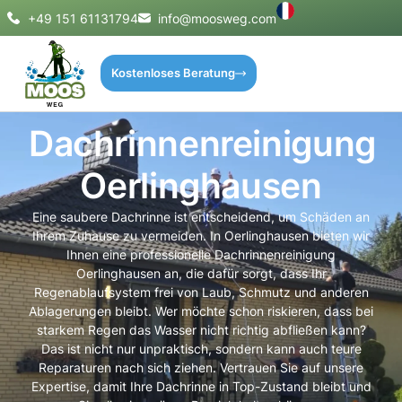
+49 151 61131794
info@moosweg.com
Kostenloses Beratung
Dachrinnenreinigung
Oerlinghausen
Eine saubere Dachrinne ist entscheidend, um Schäden an
Ihrem Zuhause zu vermeiden. In Oerlinghausen bieten wir
Ihnen eine professionelle Dachrinnenreinigung
Oerlinghausen an, die dafür sorgt, dass Ihr
Regenablaufsystem frei von Laub, Schmutz und anderen
Ablagerungen bleibt. Wer möchte schon riskieren, dass bei
starkem Regen das Wasser nicht richtig abfließen kann?
Das ist nicht nur unpraktisch, sondern kann auch teure
Reparaturen nach sich ziehen. Vertrauen Sie auf unsere
Expertise, damit Ihre Dachrinne in Top-Zustand bleibt und