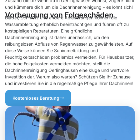
Zustand bleibt! Wenn du in Oerlinghausen wohnst, zögere nicht
und kümmere dich um die Dachrinnenreinigung – es lohnt sich!
Vorbeugung von Folgeschäden
Blätter, Schmutz und andere Ablagerungen können die
Wasserableitung erheblich beeinträchtigen und führen oft zu
kostspieligen Reparaturen. Eine gründliche
Dachrinnenreinigung ist daher unerlässlich, um den
reibungslosen Abfluss von Regenwasser zu gewährleisten. Auf
diese Weise können Sie Schimmelbildung und
Feuchtigkeitsschäden problemlos vermeiden. Für Hausbesitzer,
die hohe Folgekosten vermeiden möchten, stellt die
Dachrinnenreinigung Oerlinghausen eine kluge und wertvolle
Investition dar. Warum also warten? Schützen Sie Ihr Zuhause
und investieren Sie in die regelmäßige Pflege Ihrer Dachrinnen!
Kostenloses Beratung