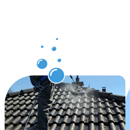
die Sie
nach der
Dachrinnenr
Oerlinghau
erwarten
können