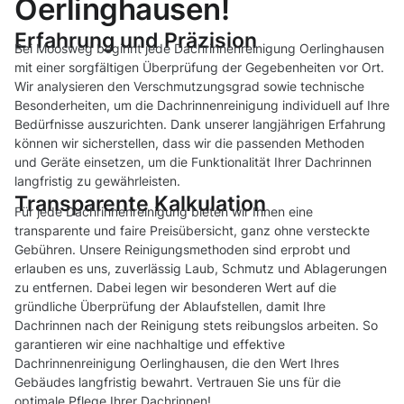
Oerlinghausen!
Erfahrung und Präzision
Bei Moosweg beginnt jede Dachrinnenreinigung Oerlinghausen
mit einer sorgfältigen Überprüfung der Gegebenheiten vor Ort.
Wir analysieren den Verschmutzungsgrad sowie technische
Besonderheiten, um die Dachrinnenreinigung individuell auf Ihre
Bedürfnisse auszurichten. Dank unserer langjährigen Erfahrung
können wir sicherstellen, dass wir die passenden Methoden
und Geräte einsetzen, um die Funktionalität Ihrer Dachrinnen
langfristig zu gewährleisten.
Transparente Kalkulation
Für jede Dachrinnenreinigung bieten wir Ihnen eine
transparente und faire Preisübersicht, ganz ohne versteckte
Gebühren. Unsere Reinigungsmethoden sind erprobt und
erlauben es uns, zuverlässig Laub, Schmutz und Ablagerungen
zu entfernen. Dabei legen wir besonderen Wert auf die
gründliche Überprüfung der Ablaufstellen, damit Ihre
Dachrinnen nach der Reinigung stets reibungslos arbeiten. So
garantieren wir eine nachhaltige und effektive
Dachrinnenreinigung Oerlinghausen, die den Wert Ihres
Gebäudes langfristig bewahrt. Vertrauen Sie uns für die
optimale Pflege Ihrer Dachrinnen!