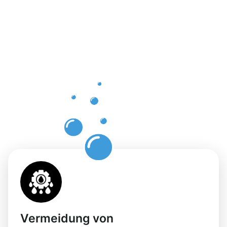
professione
Dachrinnenr
in
Oerlinghau
mit
Moosweg
Vermeidung von