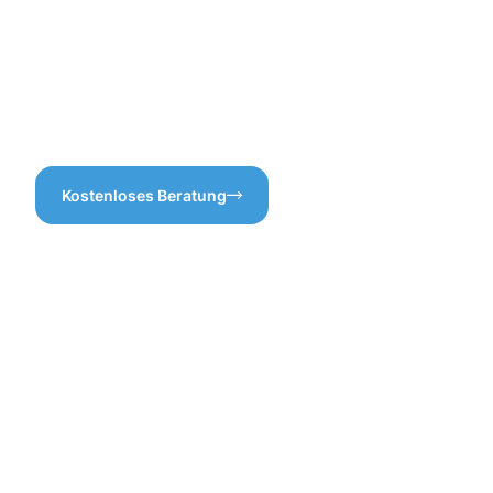
Dachrinnenreinigung
überflüssige
Oerlinghausen ist der
Dienstleistungen. So können
Schlüssel, damit Wasser
Sie sicher sein, dass Sie für
problemlos abfließen kann
das, was Sie bezahlen, auch
und Schäden am Gebäude
wirklich den besten Service
vermeiden werden.
erhalten.
Kostenloses Beratung
Vorteile
einer