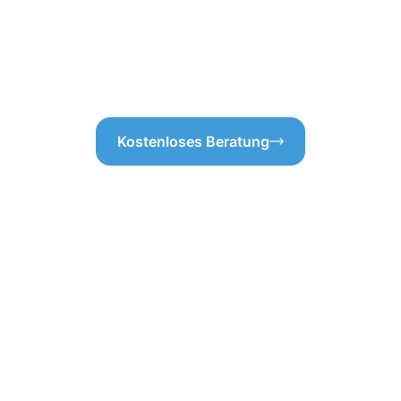
 versteckte Kosten oder
ihre Funktionstüchtigkeit. Dam
enn es um die Sauberkeit Ihres
sauber bleibt, sondern auch d
Eppingen wohnen, können Sie 
Eppingen verlassen. So sind S
Kostenloses Beratung