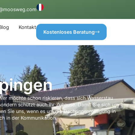
o@moosweg.com
Blog
Kontakt
Kostenloses Beratung
ppingen
Wer möchte schon riskieren, dass sich Wasserstau
 sondern schützt auch Ihr Zuhause. Damit Sie sich um
en Sie uns, wenn es um die Dachrinnenreinigung in
uch in der Kommunikation.