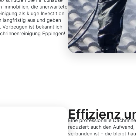
 So schützen Sie Ihr Zuhause
n Immobilien, die unerwartete
nigung als kluge Investition
h langfristig aus und geben
t. Vorbeugen ist bekanntlich
Dachrinnenreinigung Eppingen!
Effizienz u
Eine professionelle Dachrinne
reduziert auch den Aufwand, 
verbunden ist – die bleibt häu