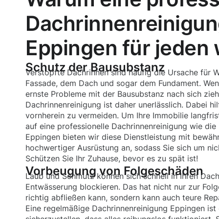
Dachrinnenreinigun
Eppingen für jeden w
Schutz der Bausubstanz
Verstopfte Dachrinnen sind häufig die Ursache für 
Fassade, dem Dach und sogar dem Fundament. Wenn
ernste Probleme mit der Bausubstanz nach sich zieh
Dachrinnenreinigung ist daher unerlässlich. Dabei hi
vornherein zu vermeiden. Um Ihre Immobilie langfrist
auf eine professionelle Dachrinnenreinigung wie die 
Eppingen bieten wir diese Dienstleistung mit bewä
hochwertiger Ausrüstung an, sodass Sie sich um n
Schützen Sie Ihr Zuhause, bevor es zu spät ist!
Vorbeugung von Folgeschäden
Laub und Schmutz können sich schnell in Ihren Dac
Entwässerung blockieren. Das hat nicht nur zur Fol
richtig abfließen kann, sondern kann auch teure Rep
Eine regelmäßige Dachrinnenreinigung Eppingen ist 