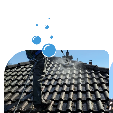
Dachrinnenr
Nippes
erwarten
können