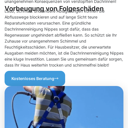
unangenehmen Konsequenzen von verstopften Dachrinnen!
Vorbeugung von Folgeschäden
Laub, Schmutz und andere Ablagerungen können die
Abflusswege blockieren und auf lange Sicht teure
Reparaturkosten verursachen. Eine gründliche
Dachrinnenreinigung Nippes sorgt dafür, dass das
Regenwasser ungehindert abfließen kann. So schützt sie Ihr
Zuhause vor unangenehmem Schimmel und
Feuchtigkeitsschäden. Für Hausbesitzer, die unerwartete
Ausgaben meiden möchten, ist die Dachrinnenreinigung Nippes
eine kluge Investition. Lassen Sie uns gemeinsam dafür sorgen,
dass Ihr Haus weiterhin trocken und schimmelfrei bleibt!
Kostenloses Beratung