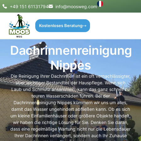
+49 151 61131794
info@moosweg.com
Kostenloses Beratung
Dachrinnenreinigung
Nippes
Die Reinigung Ihrer Dachrinnen ist ein oft vernachlässigter,
aber wichtiger Bestandteil der Hauspflege. Wenn sich
Laub und Schmutz ansammeln, kann das ganz schnell zu
teuren Wasserschäden führen. Bei der
Dachrinnenreinigung Nippes kümmern wir uns um alles,
damit das Wasser ungehindert abfließen kann. Ob es sich
um kleine Einfamilienhäuser oder größere Objekte handelt,
wir haben die richtige Lösung für Sie. Denken Sie daran,
dass eine regelmäßige Wartung nicht nur die Lebensdauer
Ihrer Dachrinnen verlängert, sondern auch Ihr Zuhause