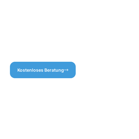
– dafür sind wir da!
kommunizieren, denn
Vertrauen ist das A und O.
Die Dachrinnenreinigung
Nippes ist nicht nur ein
Service für uns, sondern ein
Versprechen an Sie, Ihre
Immobilie in bestem Zustand
zu halten.
Kostenloses Beratung
Vorteile