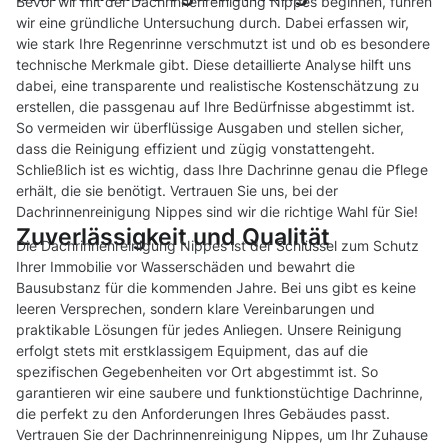
Bevor wir mit der Dachrinnenreinigung Nippes beginnen, führen
wir eine gründliche Untersuchung durch. Dabei erfassen wir,
wie stark Ihre Regenrinne verschmutzt ist und ob es besondere
technische Merkmale gibt. Diese detaillierte Analyse hilft uns
dabei, eine transparente und realistische Kostenschätzung zu
erstellen, die passgenau auf Ihre Bedürfnisse abgestimmt ist.
So vermeiden wir überflüssige Ausgaben und stellen sicher,
dass die Reinigung effizient und zügig vonstattengeht.
Schließlich ist es wichtig, dass Ihre Dachrinne genau die Pflege
erhält, die sie benötigt. Vertrauen Sie uns, bei der
Dachrinnenreinigung Nippes sind wir die richtige Wahl für Sie!
Zuverlässigkeit und Qualität
Die Dachrinnenreinigung Nippes ist der Schlüssel zum Schutz
Ihrer Immobilie vor Wasserschäden und bewahrt die
Bausubstanz für die kommenden Jahre. Bei uns gibt es keine
leeren Versprechen, sondern klare Vereinbarungen und
praktikable Lösungen für jedes Anliegen. Unsere Reinigung
erfolgt stets mit erstklassigem Equipment, das auf die
spezifischen Gegebenheiten vor Ort abgestimmt ist. So
garantieren wir eine saubere und funktionstüchtige Dachrinne,
die perfekt zu den Anforderungen Ihres Gebäudes passt.
Vertrauen Sie der Dachrinnenreinigung Nippes, um Ihr Zuhause