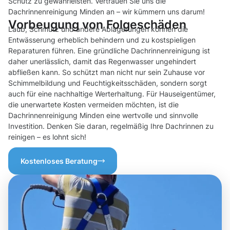
Schutz zu gewährleisten. Vertrauen Sie uns die
Dachrinnenreinigung Minden an – wir kümmern uns darum!
Vorbeugung von Folgeschäden
Laub, Schmutz und andere Ablagerungen können die
Entwässerung erheblich behindern und zu kostspieligen
Reparaturen führen. Eine gründliche Dachrinnenreinigung ist
daher unerlässlich, damit das Regenwasser ungehindert
abfließen kann. So schützt man nicht nur sein Zuhause vor
Schimmelbildung und Feuchtigkeitsschäden, sondern sorgt
auch für eine nachhaltige Werterhaltung. Für Hauseigentümer,
die unerwartete Kosten vermeiden möchten, ist die
Dachrinnenreinigung Minden eine wertvolle und sinnvolle
Investition. Denken Sie daran, regelmäßig Ihre Dachrinnen zu
reinigen – es lohnt sich!
Kostenloses Beratung