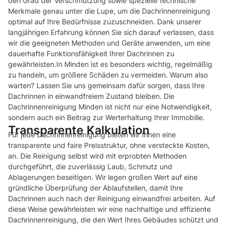
den Grad der Verschmutzung sowie spezielle technische
Merkmale genau unter die Lupe, um die Dachrinnenreinigung
optimal auf Ihre Bedürfnisse zuzuschneiden. Dank unserer
langjährigen Erfahrung können Sie sich darauf verlassen, dass
wir die geeigneten Methoden und Geräte anwenden, um eine
dauerhafte Funktionsfähigkeit Ihrer Dachrinnen zu
gewährleisten.In Minden ist es besonders wichtig, regelmäßig
zu handeln, um größere Schäden zu vermeiden. Warum also
warten? Lassen Sie uns gemeinsam dafür sorgen, dass Ihre
Dachrinnen in einwandfreiem Zustand bleiben. Die
Dachrinnenreinigung Minden ist nicht nur eine Notwendigkeit,
sondern auch ein Beitrag zur Werterhaltung Ihrer Immobilie.
Transparente Kalkulation
Für jede Dachrinnenreinigung bieten wir Ihnen eine
transparente und faire Preisstruktur, ohne versteckte Kosten,
an. Die Reinigung selbst wird mit erprobten Methoden
durchgeführt, die zuverlässig Laub, Schmutz und
Ablagerungen beseitigen. Wir legen großen Wert auf eine
gründliche Überprüfung der Ablaufstellen, damit Ihre
Dachrinnen auch nach der Reinigung einwandfrei arbeiten. Auf
diese Weise gewährleisten wir eine nachhaltige und effiziente
Dachrinnenreinigung, die den Wert Ihres Gebäudes schützt und