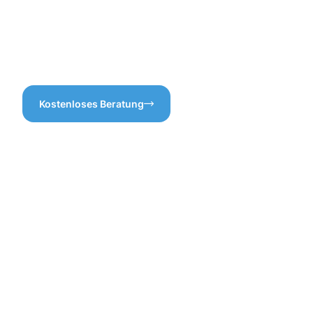
Dachrinnenreinigung in
Kosten oder unnötige
Minden sorgt dafür, dass
Zusatzleistungen.
alles reibungslos läuft und
Sie sich um nichts mehr
sorgen müssen.
Kostenloses Beratung
Vorteile
einer
professione