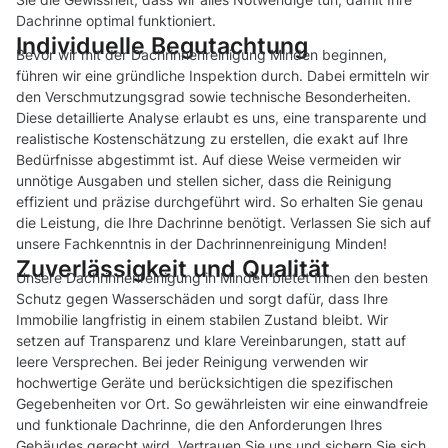
Dachrinne optimal funktioniert.
Individuelle Begutachtung
Bevor wir mit der Dachrinnenreinigung Minden beginnen,
führen wir eine gründliche Inspektion durch. Dabei ermitteln wir
den Verschmutzungsgrad sowie technische Besonderheiten.
Diese detaillierte Analyse erlaubt es uns, eine transparente und
realistische Kostenschätzung zu erstellen, die exakt auf Ihre
Bedürfnisse abgestimmt ist. Auf diese Weise vermeiden wir
unnötige Ausgaben und stellen sicher, dass die Reinigung
effizient und präzise durchgeführt wird. So erhalten Sie genau
die Leistung, die Ihre Dachrinne benötigt. Verlassen Sie sich auf
unsere Fachkenntnis in der Dachrinnenreinigung Minden!
Zuverlässigkeit und Qualität
Unsere Dachrinnenreinigung in Minden bietet Ihnen den besten
Schutz gegen Wasserschäden und sorgt dafür, dass Ihre
Immobilie langfristig in einem stabilen Zustand bleibt. Wir
setzen auf Transparenz und klare Vereinbarungen, statt auf
leere Versprechen. Bei jeder Reinigung verwenden wir
hochwertige Geräte und berücksichtigen die spezifischen
Gegebenheiten vor Ort. So gewährleisten wir eine einwandfreie
und funktionale Dachrinne, die den Anforderungen Ihres
Gebäudes gerecht wird. Vertrauen Sie uns und sichern Sie sich