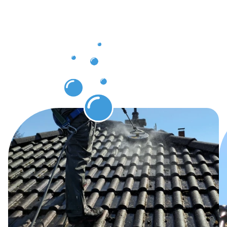
nach der
Dachrinnenr
in Minden
erwarten
können