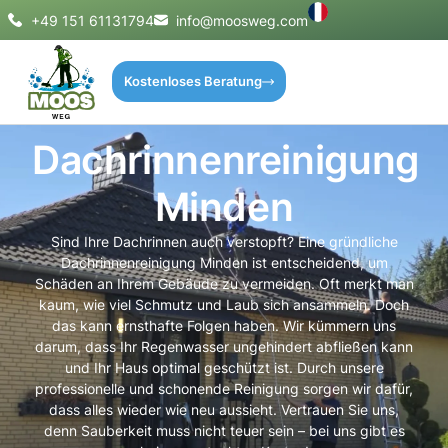
+49 151 61131794
info@moosweg.com
Kostenloses Beratung
Dachrinnenreinigung
Minden
Sind Ihre Dachrinnen auch verstopft? Eine gründliche
Dachrinnenreinigung Minden ist entscheidend, um
Schäden an Ihrem Gebäude zu vermeiden. Oft merkt man
kaum, wie viel Schmutz und Laub sich ansammeln. Doch
das kann ernsthafte Folgen haben. Wir kümmern uns
darum, dass Ihr Regenwasser ungehindert abfließen kann
und Ihr Haus optimal geschützt ist. Durch unsere
professionelle und schonende Reinigung sorgen wir dafür,
dass alles wieder wie neu aussieht. Vertrauen Sie uns,
denn Sauberkeit muss nicht teuer sein – bei uns gibt es