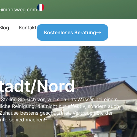
o@moosweg.com
Blog
Kontakt
Kostenloses Beratung
tadt/Nord
Stellen Sie sich vor, wie sich das Wasser bei einem
liche Reinigung, die nicht nur effektiv, sondern auch
 Zuhause bestens geschützt ist. Vertrauen Sie der
Unterschied machen!