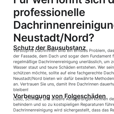
professionelle
Dachrinnenreinigun
Neustadt/Nord?
Schutz der Bausubstanz
Verstopfte Dachrinnen sind ein ernstes Problem, da
der Fassade, dem Dach und sogar dem Fundament fü
regelmäßige Dachrinnenreinigung unerlässlich, um zu
Wasser staut und teure Schäden entstehen. Wer sein
schützen möchte, sollte auf eine fachgerechte Dachr
Neustadt/Nord bieten wir dafür bewährte Methode
an. Vertrauen Sie uns, damit Ihre Dachrinnen dauerh
bleiben!
Vorbeugung von Folgeschäden
Laub, Schmutz und andere Ablagerungen können den
behindern und so zu kostspieligen Reparaturen führ
Dachrinnenreinigung wird sichergestellt, dass das 