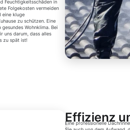
d Feuchtigkeitsschäden in
tete Folgekosten vermeiden
 eine kluge
 Zuhause zu schützen. Eine
in gesundes Wohnklima. Bei
 uns darum, dass alles
s zu spät ist!
Effizienz u
Eine professionelle Dachrinne
Sie auch von dem Aufwand, de