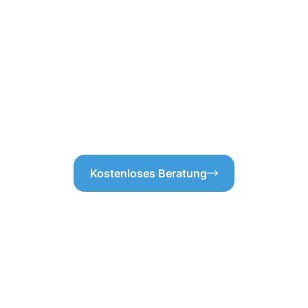
e Grundlage für eine präzise
Danach überprüfen wir die Abl
ss Sie keine versteckten
sicherzustellen. So garantier
üssen.
langfristig sauber und funkti
Dachrinnenreinigung in Neus
Dach und an der Fassade zu 
überläuft und im schlimmsten
unsere Expertise und erleben 
Zustand zu halten!
Kostenloses Beratung