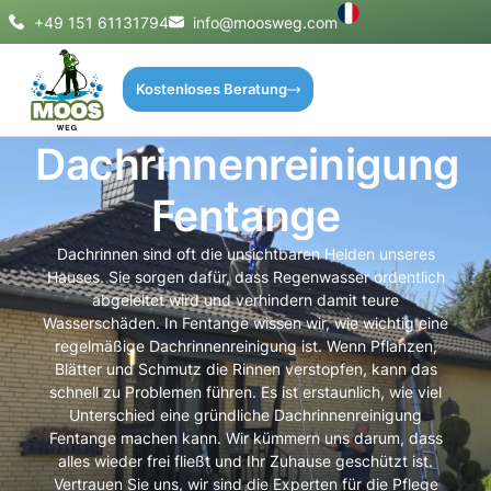
+49 151 61131794
info@moosweg.com
Kostenloses Beratung
Dachrinnenreinigung
Fentange
Dachrinnen sind oft die unsichtbaren Helden unseres
Hauses. Sie sorgen dafür, dass Regenwasser ordentlich
abgeleitet wird und verhindern damit teure
Wasserschäden. In Fentange wissen wir, wie wichtig eine
regelmäßige Dachrinnenreinigung ist. Wenn Pflanzen,
Blätter und Schmutz die Rinnen verstopfen, kann das
schnell zu Problemen führen. Es ist erstaunlich, wie viel
Unterschied eine gründliche Dachrinnenreinigung
Fentange machen kann. Wir kümmern uns darum, dass
alles wieder frei fließt und Ihr Zuhause geschützt ist.
Vertrauen Sie uns, wir sind die Experten für die Pflege