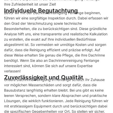
Ihre Zufriedenheit ist unser Ziel!
Individuelle Begutachtung
Bevor wir mit der Dachrinnenreinigung Fentange beginnen,
führen wir eine sorgfältige Inspektion durch. Dabei erfassen wir
den Grad der Verschmutzung sowie technische
Besonderheiten, die zu berücksichtigen sind. Diese gründliche
Analyse hilft uns, eine transparente und realistische Kalkulation
zu erstellen, die exakt auf Ihre individuellen Bedürfnisse
abgestimmt ist. So vermeiden wir unnötige Kosten und sorgen
dafür, dass die Reinigung effizient und präzise erfolgt. Auf
diese Weise erhalten Sie genau die Pflege, die Ihre Dachrinne
benötigt. Wenn Sie also an Dachrinnenreinigung Fentange
interessiert sind, können Sie sich auf unsere Expertise
verlassen!
Zuverlässigkeit und Qualität
Unsere Dachrinnenreinigung in Fentange schützt Ihr Zuhause
vor möglichen Wasserschäden und sorgt dafür, dass die
Bausubstanz langfristig erhalten bleibt. Bei uns gibt es keine
leeren Versprechen, sondern klare Absprachen und praktische
Lösungen, die wirklich funktionieren. Jede Reinigung führen wir
mit erstklassigem Equipment durch und berücksichtigen dabei
die spezifischen Gegebenheiten vor Ort. So stellen wir sicher,