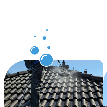
nach der
Dachrinnenr
Fentange
erwarten
können