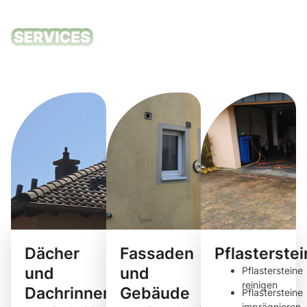
Unsere
Reinigungsdie
Dächer
Fassaden
Pflasterste
und
und
Pflastersteine
reinigen
Dachrinnen
Gebäude
Pflastersteine
imprägnieren