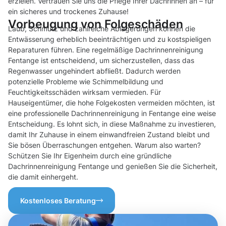
erzielen. Vertrauen Sie uns die Pflege Ihrer Dachrinnen an – für
ein sicheres und trockenes Zuhause!
Vorbeugung von Folgeschäden
Laub, Schmutz und zahlreiche Ablagerungen können die
Entwässerung erheblich beeinträchtigen und zu kostspieligen
Reparaturen führen. Eine regelmäßige Dachrinnenreinigung
Fentange ist entscheidend, um sicherzustellen, dass das
Regenwasser ungehindert abfließt. Dadurch werden
potenzielle Probleme wie Schimmelbildung und
Feuchtigkeitsschäden wirksam vermieden. Für
Hauseigentümer, die hohe Folgekosten vermeiden möchten, ist
eine professionelle Dachrinnenreinigung in Fentange eine weise
Entscheidung. Es lohnt sich, in diese Maßnahme zu investieren,
damit Ihr Zuhause in einem einwandfreien Zustand bleibt und
Sie bösen Überraschungen entgehen. Warum also warten?
Schützen Sie Ihr Eigenheim durch eine gründliche
Dachrinnenreinigung Fentange und genießen Sie die Sicherheit,
die damit einhergeht.
Kostenloses Beratung