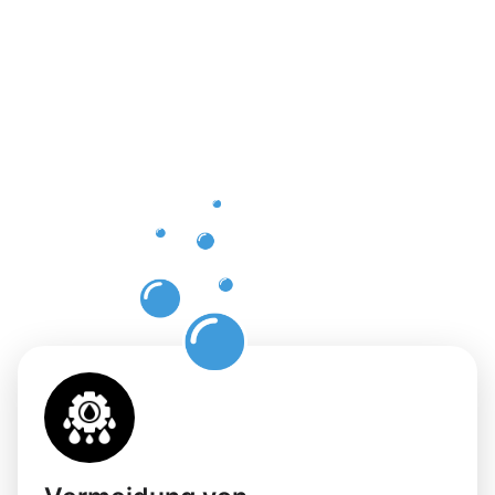
Vorteile
einer
professione
Dachrinnenr
Fentange